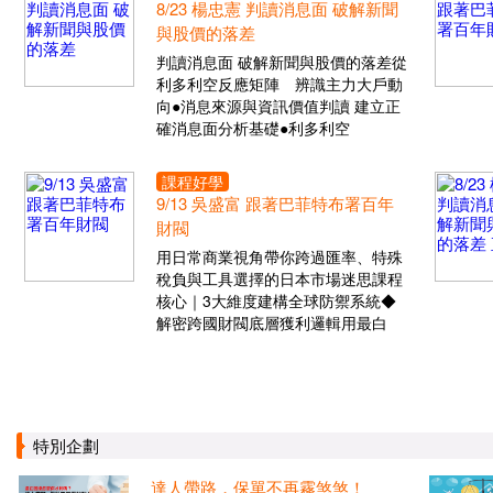
8/23 楊忠憲 判讀消息面 破解新聞
與股價的落差
判讀消息面 破解新聞與股價的落差從
利多利空反應矩陣 辨識主力大戶動
向●消息來源與資訊價值判讀 建立正
確消息面分析基礎●利多利空
課程好學
9/13 吳盛富 跟著巴菲特布署百年
財閥
用日常商業視角帶你跨過匯率、特殊
稅負與工具選擇的日本市場迷思課程
核心｜3大維度建構全球防禦系統◆
解密跨國財閥底層獲利邏輯用最白
特別企劃
達人帶路，保單不再霧煞煞！