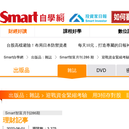
財經好讀
課程好學
數位
台股高檔避險！布局日本防禦資產
每天10元，打造專屬的日報
Smart自學網
出版品：雜誌
Smart智富月刊 286 期
迎戰資金緊縮考驗
雜誌
DVD
出版品：雜誌 > 迎戰資金緊縮考驗 用3招存對股 
Smart智富月刊286期
理財記事
2022-06-01
瀏覽數：3,375