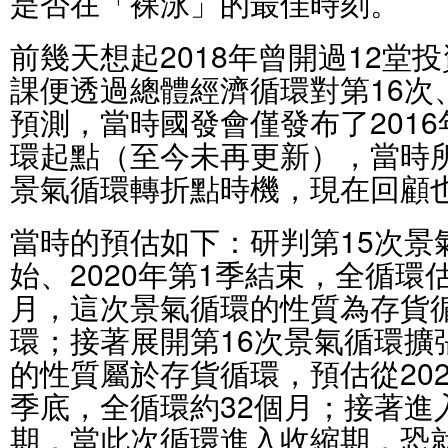
是否在「裸泳」的最佳時刻。
前幾天想起2018年曾開過12堂
課便透過總體經濟循環對第16次
預測，當時國發會僅發布了2016
環起點（至今未再更新），當時所
景氣循環轉折點時機，現在回顧
當時的預估如下：研判第15次景氣
始、2020年第1季結束，全循環估
月，這次景氣循環的性質為存貨
環；接著展開第16次景氣循環擴
的性質屬於存貨循環，預估從2020
季底，全循環約32個月；接著進
期，當此次循環進入收縮期，恐