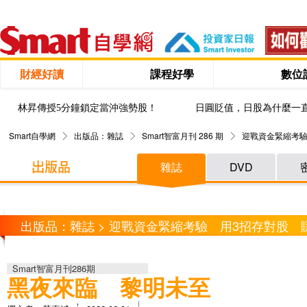
財經好讀
課程好學
數位
林昇傳授5分鐘鎖定當沖強勢股！
日圓貶值，日股為什麼一
Smart自學網
出版品：雜誌
Smart智富月刊 286 期
迎戰資金緊縮考驗
雜誌
DVD
出版品：雜誌 > 迎戰資金緊縮考驗 用3招存對股 
Smart智富月刊286期
黑夜來臨 黎明未至