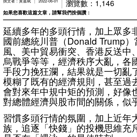
瀏覽數：1,146
撰文者：黃嘉斌
2022-06-01
如果您喜歡這篇文章，請幫我們按個讚：
延續多年的多頭行情，加上眾多
國前總統川普（Donald Trum
風、美中貿易衝突、香港反送中
烏戰爭等等，經濟秩序大亂，各
手段力挽狂瀾，結果就是一切亂
模糊了既有的經濟規則，甚至過
會對來年中規中矩的預測，好像
對總體經濟與股市間的關係，似
習慣多頭行情的氛圍，加上近年
族，追逐「快錢」的投機思維充