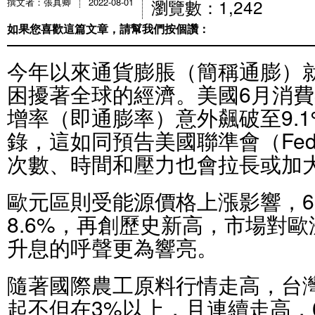
瀏覽數：1,242
撰文者：張真卿
2022-08-01
如果您喜歡這篇文章，請幫我們按個讚：
今年以來通貨膨脹（簡稱通膨）
困擾著全球的經濟。美國6月消費
增率（即通膨率）意外飆破至9.1
錄，這如同預告美國聯準會（Fe
次數、時間和壓力也會拉長或加
歐元區則受能源價格上漲影響，
8.6%，再創歷史新高，市場對歐
升息的呼聲更為響亮。
隨著國際農工原料行情走高，台
起不但在3%以上，且連續走高，6