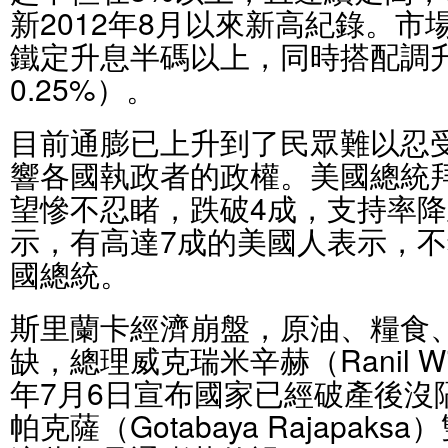
新2012年8月以來新高紀錄。市
鐵定升息半碼以上，同時搭配調
0.25%）。
目前通膨已上升到了民眾難以忍
響各國執政者的政權。美國總統拜登（
望慘不忍睹，跌破4成，支持率降
示，有高達7成的美國人表示，
國總統。
斯里蘭卡經濟崩盤，原油、糧食
缺，總理威克瑞米辛赫（Ranil Wic
年7月6日宣布國家已經破產後沒
帕克薩（Gotabaya Rajapa