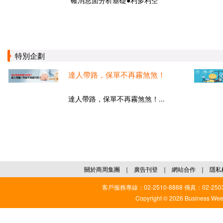
確消息面分析基礎●利多利空
特別企劃
達人帶路，保單不再霧煞煞！
達人帶路，保單不再霧煞煞！...
關於商周集團
｜
廣告刊登
｜
網站合作
｜
隱私
客戶服務專線：02-2510-8888 傳真：02-2503
Copyright © 2026 Business Weekl