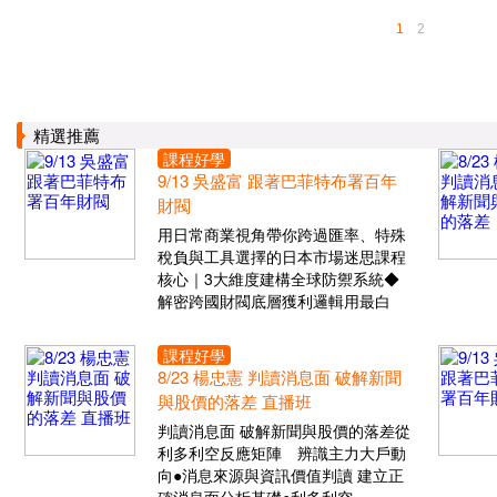
1
2
精選推薦
課程好學
9/13 吳盛富 跟著巴菲特布署百年
財閥
用日常商業視角帶你跨過匯率、特殊
稅負與工具選擇的日本市場迷思課程
核心｜3大維度建構全球防禦系統◆
解密跨國財閥底層獲利邏輯用最白
課程好學
8/23 楊忠憲 判讀消息面 破解新聞
與股價的落差 直播班
判讀消息面 破解新聞與股價的落差從
利多利空反應矩陣 辨識主力大戶動
向●消息來源與資訊價值判讀 建立正