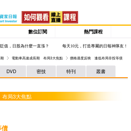
數位訂閱
熱門課程
貶值，日股為什麼一直漲？
每天10元，打造專屬的日報神隊友！
 期
電動車高速成長期 布局3大焦點
價格過度反映 逢低布局非投等債
DVD
密技
特刊
叢書
 布局3大焦點
等債