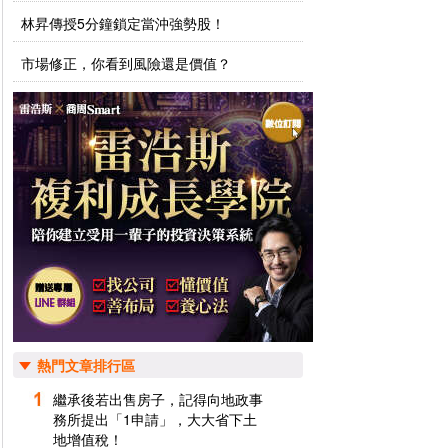
林昇傳授5分鐘鎖定當沖強勢股！
市場修正，你看到風險還是價值？
熱門文章排行區
繼承後若出售房子，記得向地政事
務所提出「1申請」，大大省下土
地增值稅！