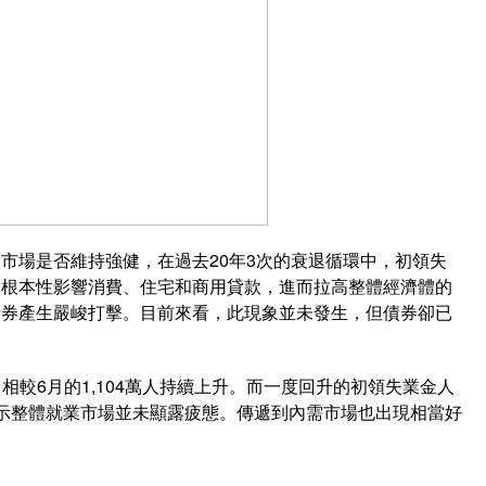
市場是否維持強健，在過去20年3次的衰退循環中，初領失
從根本性影響消費、住宅和商用貸款，進而拉高整體經濟體的
債券產生嚴峻打擊。目前來看，此現象並未發生，但債券卻已
，相較6月的1,104萬人持續上升。而一度回升的初領失業金人
示整體就業市場並未顯露疲態。傳遞到內需市場也出現相當好