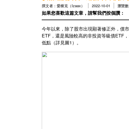
撰文者：愛榭克（Izaax）
2022-10-01
瀏覽數：
如果您喜歡這篇文章，請幫我們按個讚：
今年以來，除了股市出現顯著修正外，債
ETF，還是風險較高的非投資等級債ETF，
低點（詳見圖1）。