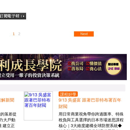
1
2
Next
課程好學
 破解新聞
9/13 吳盛富 跟著巴菲特布署百年
財閥
價的落差從
用日常商業視角帶你跨過匯率、特殊
力大戶動
稅負與工具選擇的日本市場迷思課程
 建立正
核心｜3大維度建構全球防禦系統◆