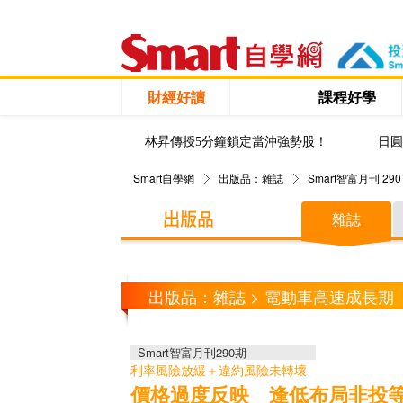
財經好讀
課程好學
林昇傳授5分鐘鎖定當沖強勢股！
日圓
Smart自學網
出版品：雜誌
Smart智富月刊 290
雜誌
出版品：雜誌 > 電動車高速成長期
Smart智富月刊290期
利率風險放緩＋違約風險未轉壞
價格過度反映 逢低布局非投