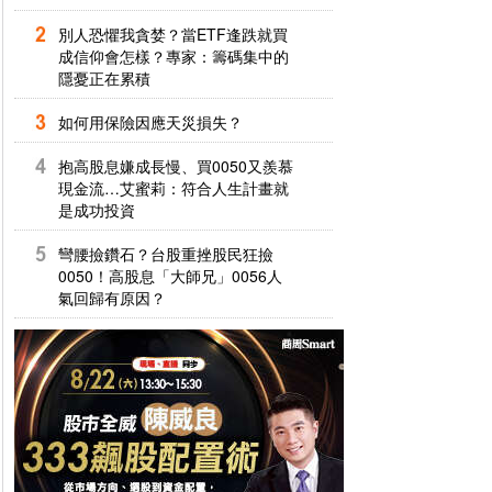
別人恐懼我貪婪？當ETF逢跌就買
成信仰會怎樣？專家：籌碼集中的
隱憂正在累積
如何用保險因應天災損失？
抱高股息嫌成長慢、買0050又羨慕
現金流…艾蜜莉：符合人生計畫就
是成功投資
彎腰撿鑽石？台股重挫股民狂撿
0050！高股息「大師兄」0056人
氣回歸有原因？