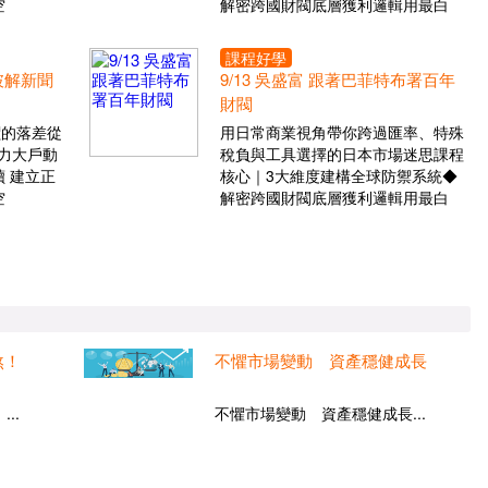
空
解密跨國財閥底層獲利邏輯用最白
課程好學
 破解新聞
9/13 吳盛富 跟著巴菲特布署百年
財閥
價的落差從
用日常商業視角帶你跨過匯率、特殊
力大戶動
稅負與工具選擇的日本市場迷思課程
 建立正
核心｜3大維度建構全球防禦系統◆
空
解密跨國財閥底層獲利邏輯用最白
煞！
不懼市場變動 資產穩健成長
..
不懼市場變動 資產穩健成長...