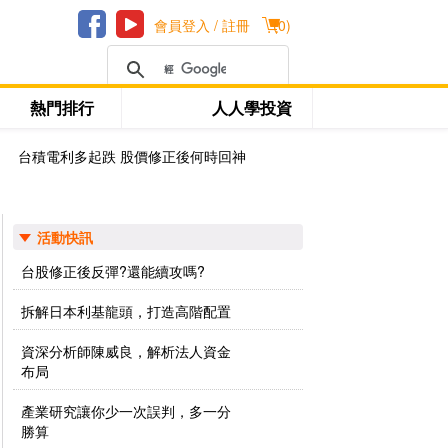
會員登入 / 註冊
(
0
)
熱門排行
人人學投資
台積電利多起跌 股價修正後何時回神
活動快訊
台股修正後反彈?還能續攻嗎?
拆解日本利基龍頭，打造高階配置
資深分析師陳威良，解析法人資金
布局
產業研究讓你少一次誤判，多一分
勝算