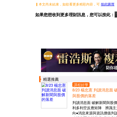
▎本文尚未結束，如欲看更多精彩內容，可
按此購買
如果您想收到更多理財訊息，您可以按此：
精選推薦
課程好學
8/23 楊忠憲 判讀消息面
與股價的落差
判讀消息面 破解新聞與股
利多利空反應矩陣 辨識主
向●消息來源與資訊價值判讀