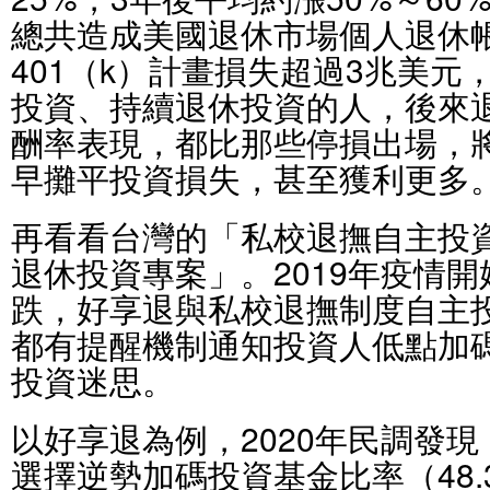
總共造成美國退休市場個人退休帳
401（k）計畫損失超過3兆美
投資、持續退休投資的人，後來
酬率表現，都比那些停損出場，
早攤平投資損失，甚至獲利更多
再看看台灣的「私校退撫自主投
退休投資專案」。2019年疫情
跌，好享退與私校退撫制度自主
都有提醒機制通知投資人低點加
投資迷思。
以好享退為例，2020年民調發
選擇逆勢加碼投資基金比率（48