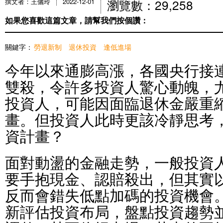
瀏覽數：29,258
撰文者：王儷玲
2022-12-01
如果您喜歡這篇文章，請幫我們按個讚：
關鍵字：
勞退新制
退休投資
逢低進場
今年以來通膨高漲，各國央行接
雙殺，令許多投資人驚心動魄，
投資人，可能因面臨退休金嚴重
畫。但投資人此時更該冷靜思考
資計畫？
面對動盪的金融走勢，一般投資
要手抱現金、認賠殺出，但其實
反而會錯失低點加碼的投資機會
新評估投資布局，盤點投資趨勢