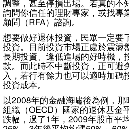
調整，甚至停損出場。若真的不
詢問你信任的理財專家，或找專
顧問（RFA）諮詢。
想要做好退休投資，民眾一定要
投資。目前投資市場正處於震盪
長期投資、逢低進場的好時機，
款。而此時不中斷投資，正可避
入，若行有餘力也可以適時加碼
投資成本。
以2008年的金融海嘯後為例，
組織（OECD）國家的退休基金平
跌幅，過了1年，2009年股市平
25%，3年後平均約漲50%～60