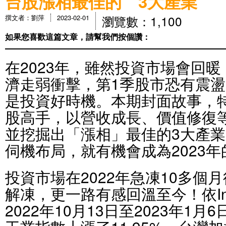
台股漲相最佳的 3大產業
瀏覽數：1,100
撰文者：劉萍
2023-02-01
如果您喜歡這篇文章，請幫我們按個讚：
在2023年，雖然投資市場會回
濟走弱衝擊，第1季股市恐有震
是投資好時機。本期封面故事，
股高手，以營收成長、價值修復
並挖掘出「漲相」最佳的3大產業
伺機布局，就有機會成為2023
投資市場在2022年急凍10多個
解凍，更一路有感回溫至今！依Inves
2022年10月13日至2023年1