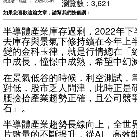
瀏覽數：3,621
撰文者：張捷
2023-05-01
如果您喜歡這篇文章，請幫我們按個讚：
半導體產業庫存過剩，2022年
去庫存與景氣下修持續在今年上
變的金科玉律，就是行情總在「
中成長，憧憬中成熟，希望中幻
在景氣低谷的時候，利空測試，
對低，股市乏人問津，此時正是
腰撿拾產業趨勢正確，且公司競
石」。
半導體產業趨勢長線向上，全世
片數量的不斷提升，從AI、高效能