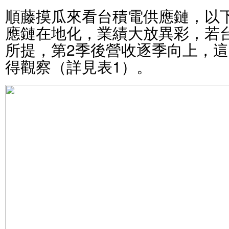
順藤摸瓜來看台積電供應鏈，以
應鏈在地化，業績大放異彩，若
所提，第2季後營收逐季向上，這
得觀察（詳見表1）。