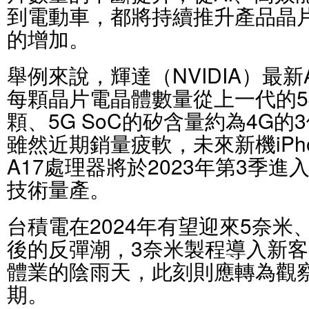
到電動車，都將持續推升產品晶
的增加。
舉例來說，輝達（NVIDIA）最新A
每顆晶片電晶體數量從上一代的54
顆、5G SoC的矽含量約為4G的3
雖然近期銷量疲軟，未來新機iPhon
A17處理器將於2023年第3季進入
技術量產。
台積電在2024年有望迎來5奈米
後的反彈潮，3奈米製程導入新客
體業的陰雨天，此刻則應轉為觀
期。