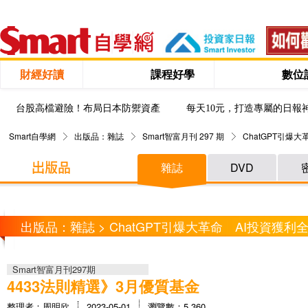
財經好讀
課程好學
數位
台股高檔避險！布局日本防禦資產
每天10元，打造專屬的日報
Smart自學網
出版品：雜誌
Smart智富月刊 297 期
ChatGPT引爆
雜誌
DVD
出版品：雜誌 > ChatGPT引爆大革命 AI投資獲利
Smart智富月刊297期
4433法則精選》3月優質基金
整理者：周明欣
2023-05-01
瀏覽數：5,360