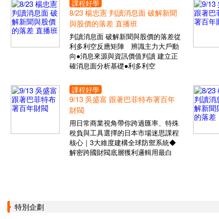
課程好學
8/23 楊忠憲 判讀消息面 破解新聞
與股價的落差 直播班
判讀消息面 破解新聞與股價的落差從
利多利空反應矩陣 辨識主力大戶動
向●消息來源與資訊價值判讀 建立正
確消息面分析基礎●利多利空
課程好學
9/13 吳盛富 跟著巴菲特布署百年
財閥
用日常商業視角帶你跨過匯率、特殊
稅負與工具選擇的日本市場迷思課程
核心｜3大維度建構全球防禦系統◆
解密跨國財閥底層獲利邏輯用最白
特別企劃