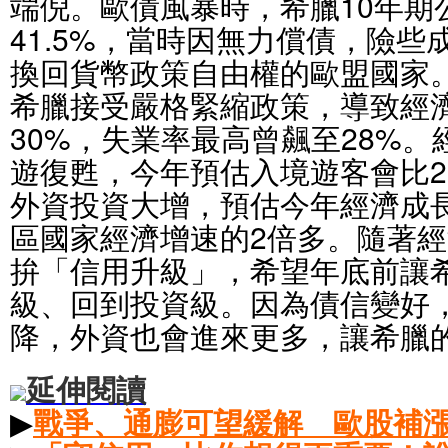
端倪。歐債風暴時，希臘10年期
41.5%，當時因無力償債，險些
換回貨幣政策自由權的歐盟國家
希臘接受嚴格緊縮政策，導致經
30%，失業率最高曾飆至28%
遊復甦，今年預估入境遊客會比2
外資投資大增，預估今年經濟成長
區國家經濟增速的2倍多。隨著
拚「信用升級」，希望年底前讓
級、回到投資級。因為債信變好
降，外資也會進來更多，讓希臘
延伸閱讀
▶
戰爭、通膨可望緩解 歐股補