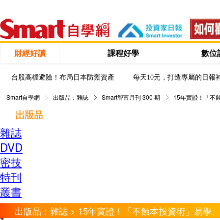
財經好讀
課程好學
數位
台股高檔避險！布局日本防禦資產
每天10元，打造專屬的日報
Smart自學網
出版品：雜誌
Smart智富月刊 300 期
15年實證！「不
雜誌
DVD
密技
特刊
叢書
出版品：雜誌 > 15年實證！「不蝕本投資術」易學