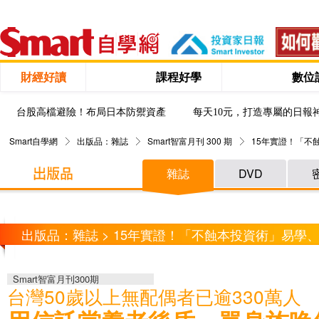
財經好讀
課程好學
數位
台股高檔避險！布局日本防禦資產
每天10元，打造專屬的日報
Smart自學網
出版品：雜誌
Smart智富月刊 300 期
15年實證！「不
保障
雜誌
DVD
出版品：雜誌 > 15年實證！「不蝕本投資術」易學
2800萬
Smart智富月刊300期
台灣50歲以上無配偶者已逾330萬人