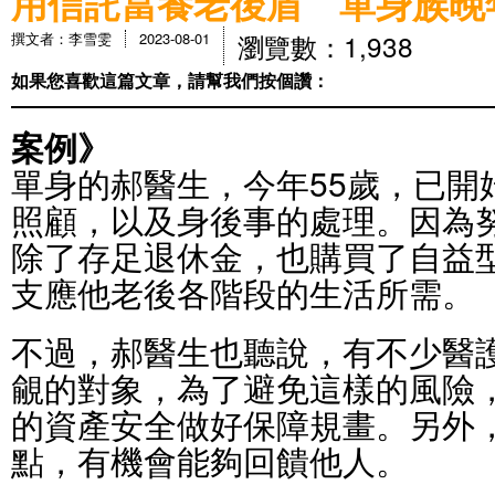
用信託當養老後盾 單身族晚
瀏覽數：1,938
撰文者：李雪雯
2023-08-01
如果您喜歡這篇文章，請幫我們按個讚：
案例》
單身的郝醫生，今年55歲，已開
照顧，以及身後事的處理。因為
除了存足退休金，也購買了自益
支應他老後各階段的生活所需。
不過，郝醫生也聽說，有不少醫
覦的對象，為了避免這樣的風險
的資產安全做好保障規畫。另外
點，有機會能夠回饋他人。