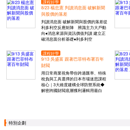
課程好學
8/23 楊忠憲 判讀消息面 破解新聞
與股價的落差
判讀消息面 破解新聞與股價的落差從
利多利空反應矩陣 辨識主力大戶動
向●消息來源與資訊價值判讀 建立正
確消息面分析基礎●利多利空
課程好學
9/13 吳盛富 跟著巴菲特布署百年
財閥
用日常商業視角帶你跨過匯率、特殊
稅負與工具選擇的日本市場迷思課程
核心｜3大維度建構全球防禦系統◆
解密跨國財閥底層獲利邏輯用最白
特別企劃