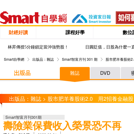
財經好讀
課程好學
數位
林昇傳授5分鐘鎖定當沖強勢股！
日圓貶值，日股為什麼一
Smart自學網
出版品：雜誌
Smart智富月刊 301 期
股市肥羊養股術2.
雜誌
DVD
出版品：雜誌 > 股市肥羊養股術2.0 用2招養金融股
Smart智富月刊301期
壽險業保費收入榮景恐不再