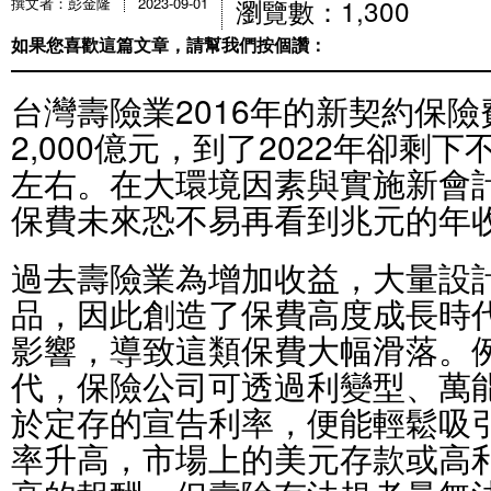
瀏覽數：1,300
撰文者：彭金隆
2023-09-01
如果您喜歡這篇文章，請幫我們按個讚：
台灣壽險業2016年的新契約保
2,000億元，到了2022年卻剩下
左右。在大環境因素與實施新會
保費未來恐不易再看到兆元的年
過去壽險業為增加收益，大量設
品，因此創造了保費高度成長時
影響，導致這類保費大幅滑落。
代，保險公司可透過利變型、萬
於定存的宣告利率，便能輕鬆吸
率升高，市場上的美元存款或高