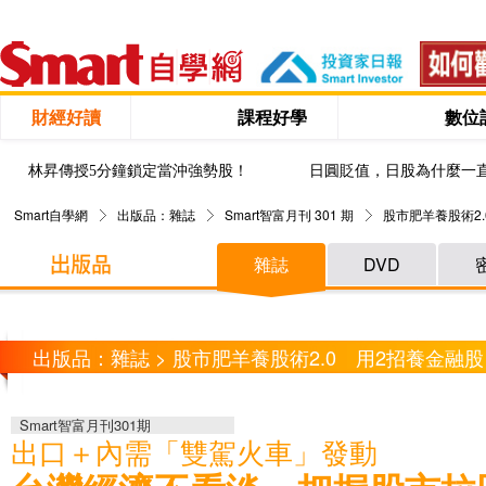
財經好讀
課程好學
數位
林昇傳授5分鐘鎖定當沖強勢股！
日圓貶值，日股為什麼一
Smart自學網
出版品：雜誌
Smart智富月刊 301 期
股市肥羊養股術2.
雜誌
DVD
出版品：雜誌 > 股市肥羊養股術2.0 用2招養金融股
Smart智富月刊301期
出口＋內需「雙駕火車」發動