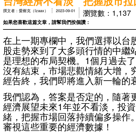
台灣經濟不看淡 把握股市拉
瀏覽數：1,137
撰文者：愛榭克（Izaax）
2023-09-01
如果您喜歡這篇文章，請幫我們按個讚：
在上一期專欄中，我們選擇以台
股走勢來到了大多頭行情的中繼
是理想的布局契機。1個月過去
沒有結束，市場悲觀情緒大增，
經告終，我們即將進入新一輪的
我們認為，答案是否定的，隨著
經濟展望未來1年並不看淡，投
緒，把握市場回落持續偏多操作
審視這些重要的經濟數據！