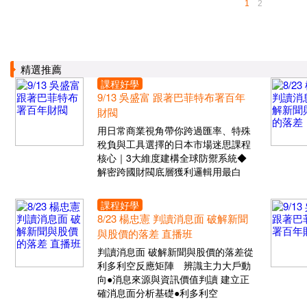
1
2
精選推薦
課程好學
9/13 吳盛富 跟著巴菲特布署百年
財閥
用日常商業視角帶你跨過匯率、特殊
稅負與工具選擇的日本市場迷思課程
核心｜3大維度建構全球防禦系統◆
解密跨國財閥底層獲利邏輯用最白
課程好學
8/23 楊忠憲 判讀消息面 破解新聞
與股價的落差 直播班
判讀消息面 破解新聞與股價的落差從
利多利空反應矩陣 辨識主力大戶動
向●消息來源與資訊價值判讀 建立正
確消息面分析基礎●利多利空