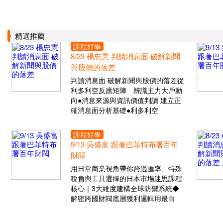
精選推薦
課程好學
8/23 楊忠憲 判讀消息面 破解新聞
與股價的落差
判讀消息面 破解新聞與股價的落差從
利多利空反應矩陣 辨識主力大戶動
向●消息來源與資訊價值判讀 建立正
確消息面分析基礎●利多利空
課程好學
9/13 吳盛富 跟著巴菲特布署百年
財閥
用日常商業視角帶你跨過匯率、特殊
稅負與工具選擇的日本市場迷思課程
核心｜3大維度建構全球防禦系統◆
解密跨國財閥底層獲利邏輯用最白