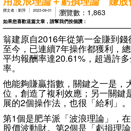
用波浪理論＋虧損理論 賺股
瀏覽數：1,863
撰文者：劉萍
2023-09-01
如果您喜歡這篇文章，請幫我們按個讚：
翁建原自2016年從第一金賺到
至今，已連續7年操作都獲利，總計
平均報酬率達20.61%，超過許
率。
他能夠賺贏指數，關鍵之一是，
位，創造了複利效應；另一關鍵
展的2個操作法，也很「給利」。
第1個是肥羊派「波浪理論」，
股價波動財。第2個是「虧損理論