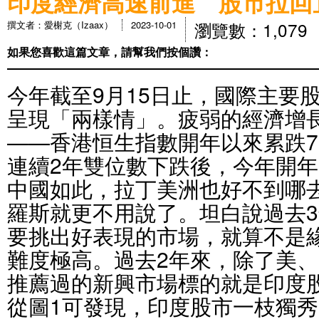
印度經濟高速前進 股市拉回
瀏覽數：1,079
撰文者：愛榭克（Izaax）
2023-10-01
如果您喜歡這篇文章，請幫我們按個讚：
今年截至9月15日止，國際主要
呈現「兩樣情」。疲弱的經濟增
——香港恒生指數開年以來累跌7.
連續2年雙位數下跌後，今年開年
中國如此，拉丁美洲也好不到哪
羅斯就更不用說了。坦白說過去
要挑出好表現的市場，就算不是
難度極高。過去2年來，除了美
推薦過的新興市場標的就是印度股
從圖1可發現，印度股市一枝獨