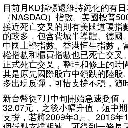
目前月KD指標還維持鈍化的有
（NASDAQ）指數、美國標普500
接近死亡交叉的則有美國道瓊指
的較多，包含費城半導體、德國
中國上證指數、香港恒生指數，
權指數和櫃買指數也已死亡交叉
正式死亡交叉，整理和修正的時
其是原先國際股市中領跌的陸股
多出現反彈，可惜支撐不穩，隨
新台幣從7月中旬開始急速貶值，
32.07元，之後小幅升值，短中
支撐，若將2009年3月、2016年1
個低點支撐相連，可得到一條長