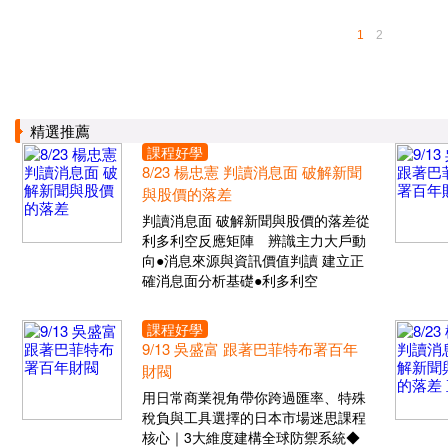
1
2
精選推薦
課程好學
8/23 楊忠憲 判讀消息面 破解新聞
與股價的落差
判讀消息面 破解新聞與股價的落差從
利多利空反應矩陣 辨識主力大戶動
向●消息來源與資訊價值判讀 建立正
確消息面分析基礎●利多利空
課程好學
9/13 吳盛富 跟著巴菲特布署百年
財閥
用日常商業視角帶你跨過匯率、特殊
稅負與工具選擇的日本市場迷思課程
核心｜3大維度建構全球防禦系統◆