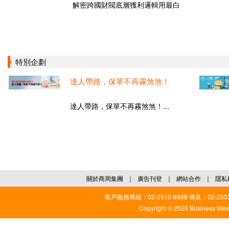
解密跨國財閥底層獲利邏輯用最白
特別企劃
達人帶路，保單不再霧煞煞！
達人帶路，保單不再霧煞煞！...
關於商周集團
｜
廣告刊登
｜
網站合作
｜
隱私
客戶服務專線：02-2510-8888 傳真：02-2503
Copyright © 2026 Business Weekl