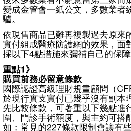
變成金管會一紙公文，多數業者
驢。
依現售商品已難再複製過去原來
實付組成醫療防護網的效果，面
採以下4點措施來彌補自己的保障
重點1》
購買前務必留意條款
國際認證高級理財規畫顧問（CF
於現行實支實付已幾乎沒有副本
先比較條款，可著重以下幾點進
圍、門診手術額度，與主約可搭
如：常見的227條款限制會讓有