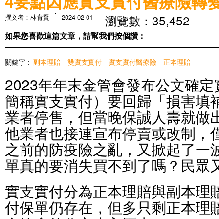
4要點因應實支實付醫療險轉
瀏覽數：35,452
撰文者：林育賢
2024-02-01
如果您喜歡這篇文章，請幫我們按個讚：
關鍵字：
副本理賠
雙實支實付
實支實付醫療險
正本理賠
2023年年末金管會發布公文確
簡稱實支實付）要回歸「損害填
業者停售，但當晚保誠人壽就做
他業者也接連宣布停賣或改制，
之前的防疫險之亂，又掀起了一
單真的要消失買不到了嗎？民眾
實支實付分為正本理賠與副本理
付保單仍存在，但多只剩正本理