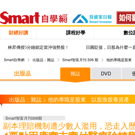
財經好讀
課程好學
數位
林昇傳授5分鐘鎖定當沖強勢股！
日圓貶值，日股為什麼一
Smart自學網
出版品：雜誌
Smart智富月刊 306 期
他的專職是股東 
雜誌
DVD
出版品：雜誌 > 他的專職是股東 以股換股養資產 1
Smart智富月刊306期
副本理賠機制遭少數人濫用，恐走入