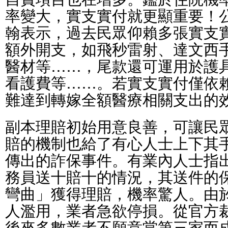
率變大，實支實付就更顯重要！
翰表示，過去民眾仰賴多張實支
額外開支，如飛秒雷射、達文西
醫材等……，尾款還可運用於護
看護費等……。若實支實付僅依
難達到轉嫁全額醫療相關支出的
副本理賠初始用意良善，可讓民
賠的機制也給了有心人士上下其
傳出的詐保事件。有業內人士指
務員送十賠十的情況，其送件的
彎曲」獲得理賠，機率驚人。由
人濫用，業者急欲停損。從官方
後來多數業者不願意當第三家而