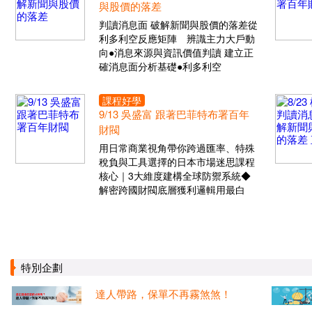
與股價的落差
判讀消息面 破解新聞與股價的落差從
利多利空反應矩陣 辨識主力大戶動
向●消息來源與資訊價值判讀 建立正
確消息面分析基礎●利多利空
課程好學
9/13 吳盛富 跟著巴菲特布署百年
財閥
用日常商業視角帶你跨過匯率、特殊
稅負與工具選擇的日本市場迷思課程
核心｜3大維度建構全球防禦系統◆
解密跨國財閥底層獲利邏輯用最白
特別企劃
達人帶路，保單不再霧煞煞！