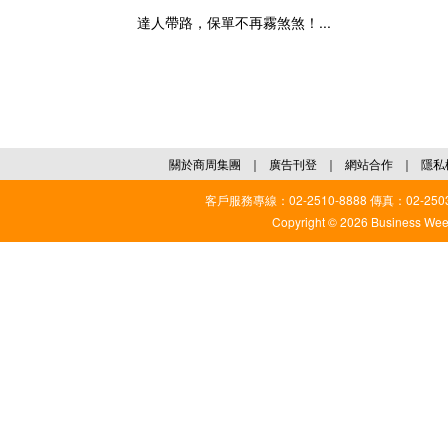
達人帶路，保單不再霧煞煞！...
關於商周集團
｜
廣告刊登
｜
網站合作
｜
隱私
客戶服務專線：02-2510-8888 傳真：02-2503
Copyright © 2026 Business Weekl