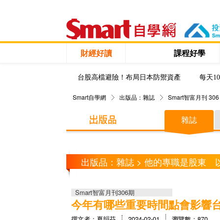
財經好讀
課程好學
台股高檔避險！布局日本防禦資產
每天1
Smart自學網
出版品：雜誌
Smart智富月刊 306
雜誌
出版品：雜誌 > 他的專職是股東 
Smart智富月刊306期
今年有哪些重要時間點會影響
撰文者：夏韻芬
2024-02-01
瀏覽數：870