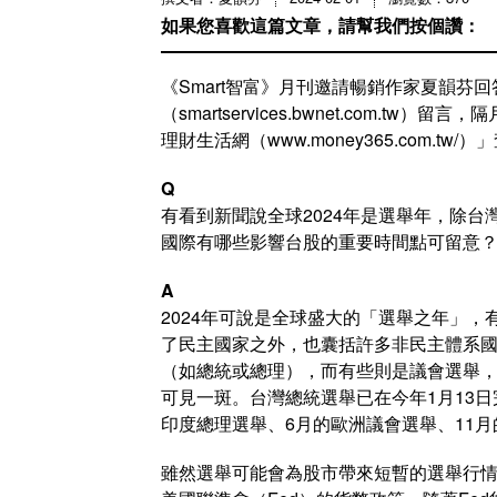
如果您喜歡這篇文章，請幫我們按個讚：
《Smart智富》月刊邀請暢銷作家夏韻芬
（smartservices.bwnet.com
理財生活網（www.money365.com.tw/
Q
有看到新聞說全球2024年是選舉年，除
國際有哪些影響台股的重要時間點可留意？（
A
2024年可說是全球盛大的「選舉之年」，
了民主國家之外，也囊括許多非民主體系
（如總統或總理），而有些則是議會選舉
可見一斑。台灣總統選舉已在今年1月13
印度總理選舉、6月的歐洲議會選舉、11
雖然選舉可能會為股市帶來短暫的選舉行情