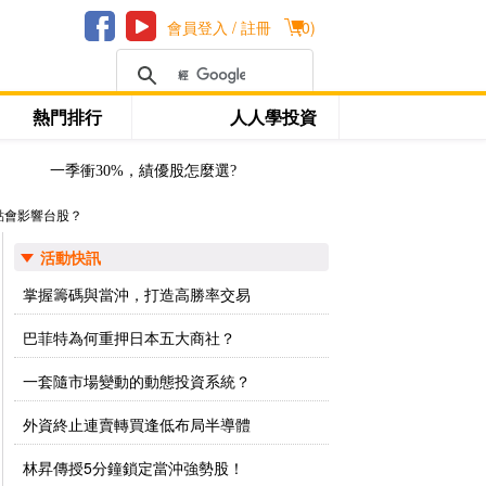
會員登入 / 註冊
(
0
)
熱門排行
人人學投資
一季衝30%，績優股怎麼選?
點會影響台股？
活動快訊
掌握籌碼與當沖，打造高勝率交易
巴菲特為何重押日本五大商社？
一套隨市場變動的動態投資系統？
外資終止連賣轉買逢低布局半導體
林昇傳授5分鐘鎖定當沖強勢股！