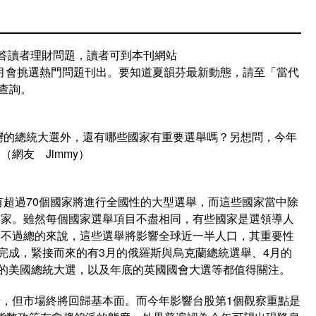
回答讀者理財問題，讀者可到本刊網站
.tw）留言，隔月會挑選熱門問題刊出。要知道夏韻芬最新動態，請至「當代
）」查詢。
台灣的總統大選外，還有哪些國家有重要選舉嗎？另想問，今年
網友 Jimmy）
有超過70個國家將進行全國性的大型選舉，而這些國家當中除
國家。雖然每個國家選舉項目不盡相同，有些國家是選領導人
，不過總的來說，這些選舉將影響全球近一半人口，其重要性
日完成，緊接而來的有3月的俄羅斯與烏克蘭總統選舉、4月的
月的美國總統大選，以及年底的英國國會大選等都值得關注。
，但市場終將回歸基本面。而今年影響台股第1個觀察重點是