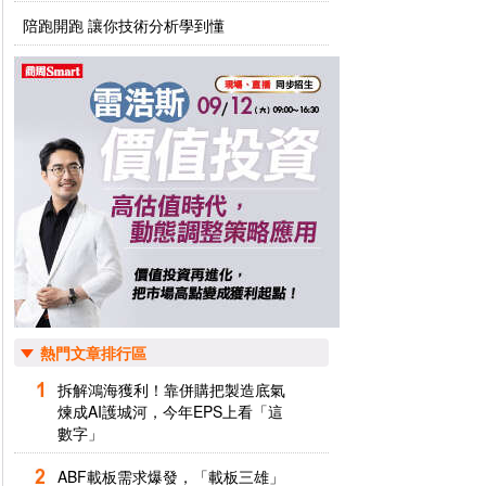
陪跑開跑 讓你技術分析學到懂
熱門文章排行區
拆解鴻海獲利！靠併購把製造底氣
煉成AI護城河，今年EPS上看「這
數字」
ABF載板需求爆發，「載板三雄」