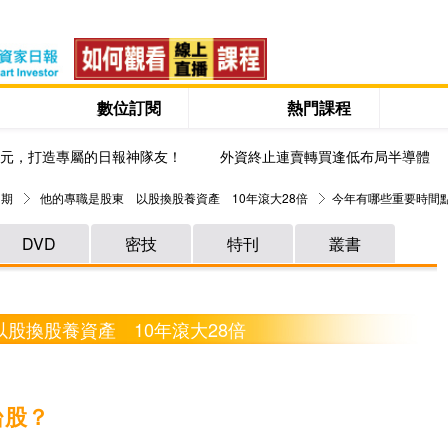
數位訂閱
熱門課程
0元，打造專屬的日報神隊友！
外資終止連賣轉買逢低布局半導體
 期
他的專職是股東 以股換股養資產 10年滾大28倍
今年有哪些重要時間
DVD
密技
特刊
叢書
以股換股養資產 10年滾大28倍
台股？