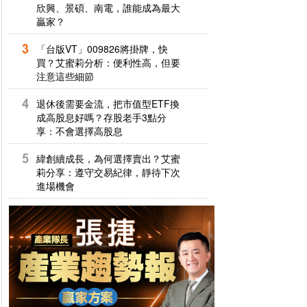
欣興、景碩、南電，誰能成為最大
贏家？
「台版VT」009826將掛牌，快
買？艾蜜莉分析：便利性高，但要
注意這些細節
退休後需要金流，把市值型ETF換
成高股息好嗎？存股老手3點分
享：不會選擇高股息
緯創續成長，為何選擇賣出？艾蜜
莉分享：遵守交易紀律，靜待下次
進場機會