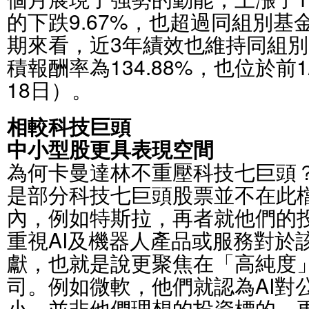
的下跌9.67%，也超過同組別基
期來看，近3年績效也維持同組別的
積報酬率為134.88%，也位於前1
18日）。
相較科技巨頭
中小型股更具表現空間
為何卡曼達林不重壓科技七巨頭
是部分科技七巨頭股票並不在此
內，例如特斯拉，再者就他們的
重視AI及機器人產品或服務對於
獻，也就是說更聚焦在「高純度」
司。例如微軟，他們就認為AI對
小，並非他們理想的投資標的。