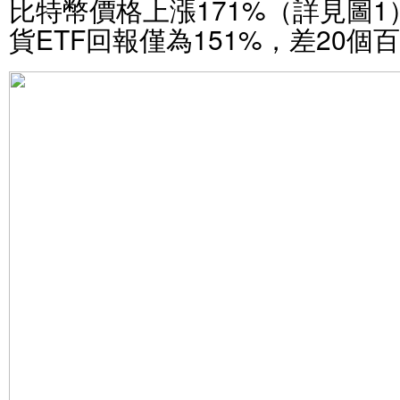
比特幣價格上漲171%（詳見圖1
貨ETF回報僅為151%，差20