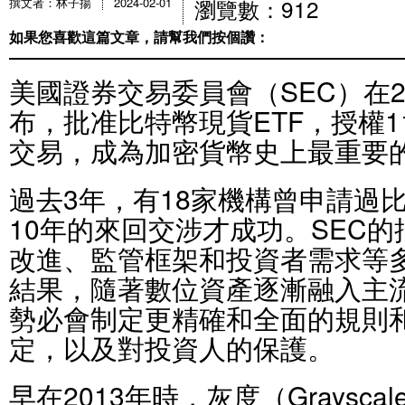
瀏覽數：912
撰文者：林子揚
2024-02-01
如果您喜歡這篇文章，請幫我們按個讚：
美國證券交易委員會（SEC）在20
布，批准比特幣現貨ETF，授權11
交易，成為加密貨幣史上最重要
過去3年，有18家機構曾申請過比
10年的來回交涉才成功。SEC
改進、監管框架和投資者需求等
結果，隨著數位資產逐漸融入主
勢必會制定更精確和全面的規則
定，以及對投資人的保護。
早在2013年時，灰度（Graysc