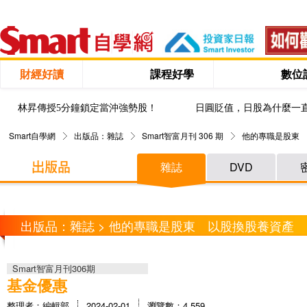
財經好讀
課程好學
數位
林昇傳授5分鐘鎖定當沖強勢股！
日圓貶值，日股為什麼一
Smart自學網
出版品：雜誌
Smart智富月刊 306 期
他的專職是股東 
雜誌
DVD
出版品：雜誌 > 他的專職是股東 以股換股養資產 1
Smart智富月刊306期
基金優惠
整理者：編輯部
2024-02-01
瀏覽數：4,559