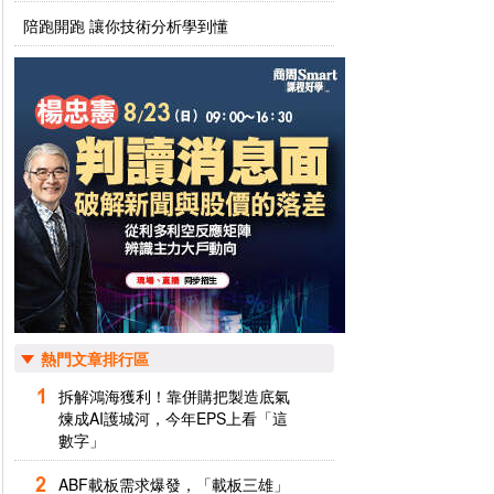
陪跑開跑 讓你技術分析學到懂
熱門文章排行區
拆解鴻海獲利！靠併購把製造底氣
煉成AI護城河，今年EPS上看「這
數字」
ABF載板需求爆發，「載板三雄」