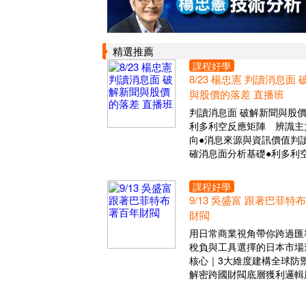
精選推薦
課程好學
8/23 楊忠憲 判讀消息面
與股價的落差 直播班
判讀消息面 破解新聞與股
利多利空反應矩陣 辨識主
向●消息來源與資訊價值判讀
確消息面分析基礎●利多利
課程好學
9/13 吳盛富 跟著巴菲特
財閥
用日常商業視角帶你跨過匯
稅負與工具選擇的日本市場
核心｜3大維度建構全球防
解密跨國財閥底層獲利邏輯