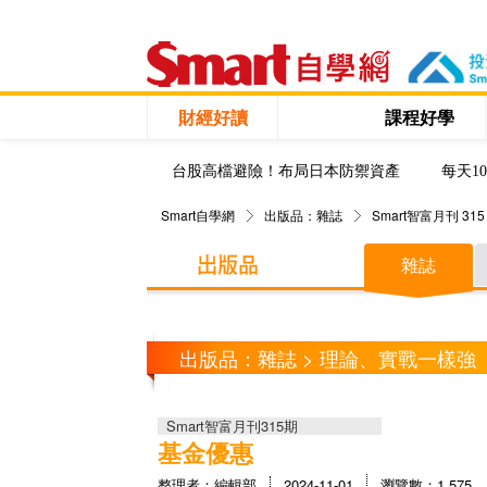
財經好讀
課程好學
台股高檔避險！布局日本防禦資產
每天1
Smart自學網
出版品：雜誌
Smart智富月刊 315
雜誌
出版品：雜誌 > 理論、實戰一樣強
Smart智富月刊315期
基金優惠
整理者：編輯部
2024-11-01
瀏覽數：1,575