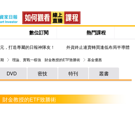
數位訂閱
熱門課程
0元，打造專屬的日報神隊友！
外資終止連賣轉買逢低布局半導體
 期
理論、實戰一樣強 財金教授的ETF致勝術
基金優惠
DVD
密技
特刊
叢書
 財金教授的ETF致勝術