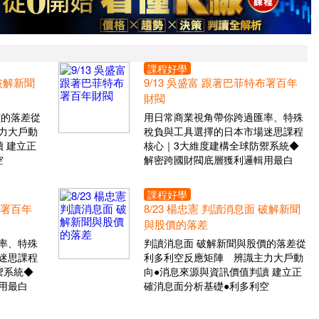
課程好學
 破解新聞
9/13 吳盛富 跟著巴菲特布署百年
財閥
價的落差從
用日常商業視角帶你跨過匯率、特殊
力大戶動
稅負與工具選擇的日本市場迷思課程
 建立正
核心｜3大維度建構全球防禦系統◆
空
解密跨國財閥底層獲利邏輯用最白
課程好學
布署百年
8/23 楊忠憲 判讀消息面 破解新聞
與股價的落差
率、特殊
判讀消息面 破解新聞與股價的落差從
迷思課程
利多利空反應矩陣 辨識主力大戶動
禦系統◆
向●消息來源與資訊價值判讀 建立正
用最白
確消息面分析基礎●利多利空