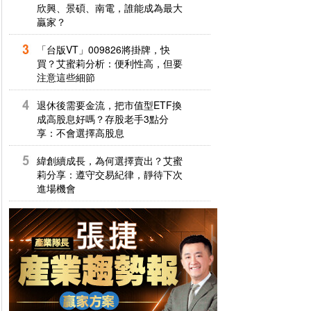
欣興、景碩、南電，誰能成為最大
贏家？
「台版VT」009826將掛牌，快
買？艾蜜莉分析：便利性高，但要
注意這些細節
退休後需要金流，把市值型ETF換
成高股息好嗎？存股老手3點分
享：不會選擇高股息
緯創續成長，為何選擇賣出？艾蜜
莉分享：遵守交易紀律，靜待下次
進場機會