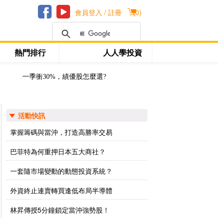
會員登入 / 註冊
(
0
)
熱門排行
人人學投資
一季衝30%，績優股怎麼選?
活動快訊
掌握籌碼與當沖，打造高勝率交易
巴菲特為何重押日本五大商社？
一套隨市場變動的動態投資系統？
外資終止連賣轉買逢低布局半導體
林昇傳授5分鐘鎖定當沖強勢股！