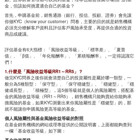
金，但該如何挑選適合自己的基金？
首先，申購基金前，銷售通路（銀行、投信、投顧、證券）會先讓
你做KYC（know your customer）問卷，主要的目的就是銷售機構
必須充分瞭解客戶資料且評估客戶風險承受度，再提供合適的投資
商品或建議。
評估基金有6大指標：「風險收益等級」、「標準差」、「夏普
值」、「β值」、「年化報酬率」、「累積報酬率」，一定得認識它
們！
1.什麼是「風險收益等級RR1～RR5」？
做完KYC問券之後你就會清楚自己的投資屬性是屬於哪一類型，一
般分為5種類型：「保守型」、「保守穩健型」、「穩健型」、「穩
健成長型」、「積極型」，這5個等級就是個人的風險屬性，搭配基
金的風險收益等級（RR1～RR5），銷售機構只能夠賣給你能夠承
擔風險的基金，如果KYC測量出來你風險屬性是「穩健型」的，那
就不能讓你申購風險更高等級的基金。
個人風險屬性與基金風險收益等級的對照
在基金銷售機構的網站或理專提供的公開說明書，上面都能夠查到
一欄「基金收益等級」如下圖：