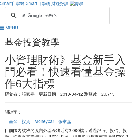
Smart自學網
Smart自學網 財經好讀
MENU
基金投資教學
小資理財術》基金新手入
門必看！快速看懂基金操
作6大指標
撰文者：張家嘉 更新日期：2019-04-12
瀏覽數：29,719
關鍵字：
基金
投資
Moneybar
張家嘉
目前國內核准的境內外基金將近有2,000檔，透過銀行、投信、投
顧、證券財富管理都可以買到基金，理專也都會推薦市場熱門的基