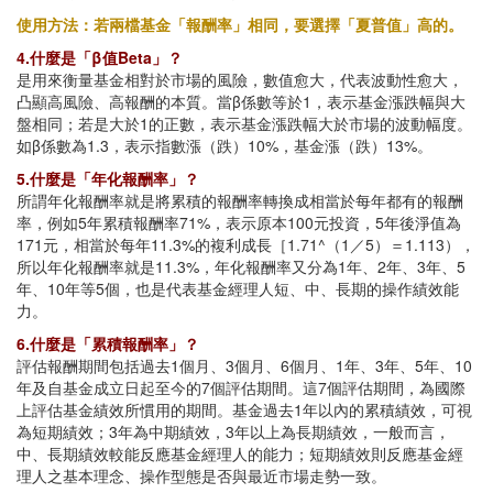
使用方法：若兩檔基金「報酬率」相同，要選擇「夏普值」高的。
4.什麼是「β值Beta」？
是用來衡量基金相對於市場的風險，數值愈大，代表波動性愈大，
凸顯高風險、高報酬的本質。當β係數等於1，表示基金漲跌幅與大
盤相同；若是大於1的正數，表示基金漲跌幅大於市場的波動幅度。
如β係數為1.3，表示指數漲（跌）10%，基金漲（跌）13%。
5.什麼是「年化報酬率」？
所謂年化報酬率就是將累積的報酬率轉換成相當於每年都有的報酬
率，例如5年累積報酬率71%，表示原本100元投資，5年後淨值為
171元，相當於每年11.3%的複利成長［1.71^（1／5）＝1.113），
所以年化報酬率就是11.3%，年化報酬率又分為1年、2年、3年、5
年、10年等5個，也是代表基金經理人短、中、長期的操作績效能
力。
6.什麼是「累積報酬率」？
評估報酬期間包括過去1個月、3個月、6個月、1年、3年、5年、10
年及自基金成立日起至今的7個評估期間。這7個評估期間，為國際
上評估基金績效所慣用的期間。基金過去1年以內的累積績效，可視
為短期績效；3年為中期績效，3年以上為長期績效，一般而言，
中、長期績效較能反應基金經理人的能力；短期績效則反應基金經
理人之基本理念、操作型態是否與最近市場走勢一致。