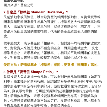
基金收益等級
圖片來源：基金公司
2.什麼是「標準差 Standard Deviation」？
又稱波動率或風險值，以金融資產的報酬率波動性，來衡量實際報
酬率與預期報酬率產生差異的可能性，標準差愈大代表報酬率波動
愈大，風險程度愈高。簡單的說，就是這檔基金的「穩定度」。主
要是用來衡量風險的重要指標，代表的是基金績效表現波動的幅
度。
標準差愈大，表示基金的「報酬率」，相對於平均報酬率的波動愈
大，對投資人來說是比較不穩定的基金，而風險也就愈大。 反之，
標準差愈小，表示基金的「報酬率」，相對於平均報酬率的波動愈
小，對投資人來說是屬比較穩定的基金，風險也就相對愈小。
使用方法：若兩檔基金「標準差」相同，要選擇「報酬率」高的。
3.什麼是「夏普值 Sharpe Ratio」？
是指投資人每多承擔一分風險，可以拿到較無風險報酬率（如定存
利率）高出幾分的超額報酬。所謂超額報酬是基金過去1年平均月報
酬率超過平均月定存利率的部分。該指數通常在0到2之間，若恰好
為0，則表示每承擔一分風險所得到的超額報酬和銀行定存利率相
同；若指數為正數，表示投資該基金報酬較定存高；若指數為負
數，代表投資這檔基金還不如放定存。夏普指數愈高，表示基金在
考慮風險因素後的報酬率較高，是較佳的基金。