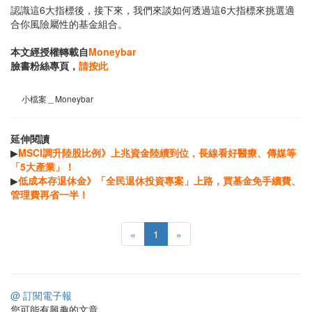
認識這6大指標後，接下來，我們來談如何透過這6大指標來挑選適
合你風險屬性的基金組合。
本文經授權轉載自
Moneybar
臉書粉絲專頁，
請按此
小檔案＿Moneybar
延伸閱讀
▶
MSCI調升陸股比例》上兆資金陸續到位，長線看好醫療、傳媒等
「5大產業」！
▶
低成本存退休金》「全民退休投資專案」上路，買基金免手續費、
管理費再省一半！
«
1
»
@ 訂閱電子報
您可能有興趣的文章