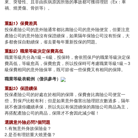
來、突發性、且非由疾病原因所致的事故都可獲得理賠（Ex：車
禍、燒燙傷、骨折等）。
重點1》保費差異
投保產險公司的意外險通常都比壽險公司的意外險便宜，但要注意
產險公司的意外險沒有保證續保，如果隔年保險公司沒有拒保，大
多都會採自動續保，省去要每年重新投保的問題。
重點2》職業等級決定保費高低
職業等級共分為1級～6級，投保時，會依照保戶的職業等級決定保
費高低，等級愈高，保費愈貴，所以投保時可考慮職業等級1級～3
級保費相同的意外險保單，既可節省一些保費又有相同的保障。
職業等級表範例（僅供參考）
重點3》保證續保
投保產險公司的好處在於相同的保障，保費會比壽險公司便宜一
些，對保戶比較有利；但是如果意外傷害出險理賠次數過多，隔年
就不會讓你繼續承保，所以先以有保證續保的壽險公司商品為主，
再搭配產險公司的商品，保障才不會因此減少喔！
選購意外險必問7個問題
1.有無意外身故保險金？
2.是否有理賠重大燒燙傷？