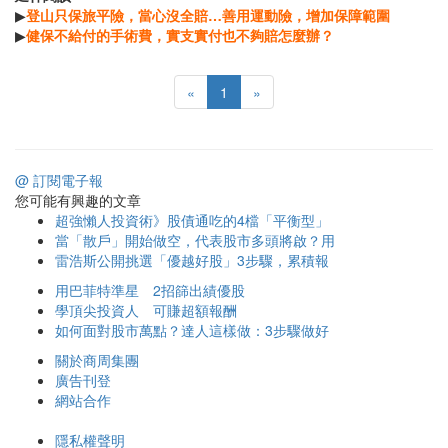
▶
登山只保旅平險，當心沒全賠…善用運動險，增加保障範圍
▶
健保不給付的手術費，實支實付也不夠賠怎麼辦？
«
1
»
@ 訂閱電子報
您可能有興趣的文章
超強懶人投資術》股債通吃的4檔「平衡型」
當「散戶」開始做空，代表股市多頭將啟？用
雷浩斯公開挑選「優越好股」3步驟，累積報
用巴菲特準星 2招篩出績優股
學頂尖投資人 可賺超額報酬
如何面對股市萬點？達人這樣做：3步驟做好
關於商周集團
廣告刊登
網站合作
隱私權聲明