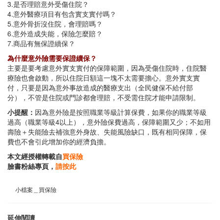
3.是否理賠意外受傷住院？
4.意外醫療項目有包含實支實付嗎？
5.意外骨折沒住院，會理賠嗎？
6.意外造成失能，保險怎麼賠？
7.商品有無保證續保？
為什麼意外險需要保證續保？
主要是要考慮意外實支實付的保障範圍，因為受傷住院時，住院醫
療險也會啟動，所以住院日額這一塊不太需要擔心。意外實支實
付，只要是因為意外事故造成的醫療支出（全民健保不給付部
分），不管是住院或門診都會理賠，不受需住院才能申請限制。
小提醒：
因為意外險是按照職業等級計算保費，如果你的職業等級
過高（職業等級4以上），意外險保費過高，保障範圍又少；不如用
壽險＋失能險去補強意外身故、失能風險缺口，既有相同保障，保
費也不會引此增加你的經濟負擔。
本文經授權轉載自
買保險
臉書粉絲專頁，
請按此
小檔案＿買保險
延伸閱讀