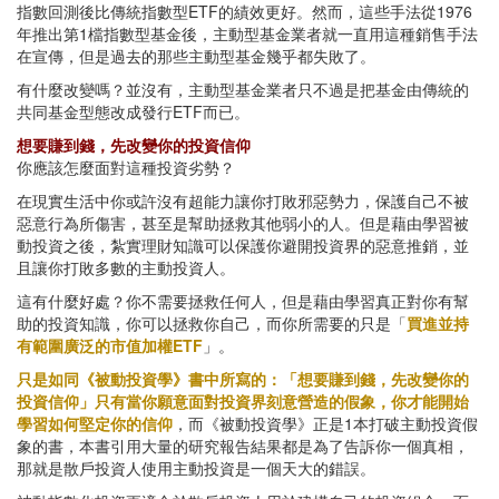
指數回測後比傳統指數型ETF的績效更好。然而，這些手法從1976
年推出第1檔指數型基金後，主動型基金業者就一直用這種銷售手法
在宣傳，但是過去的那些主動型基金幾乎都失敗了。
有什麼改變嗎？並沒有，主動型基金業者只不過是把基金由傳統的
共同基金型態改成發行ETF而已。
想要賺到錢，先改變你的投資信仰
你應該怎麼面對這種投資劣勢？
在現實生活中你或許沒有超能力讓你打敗邪惡勢力，保護自己不被
惡意行為所傷害，甚至是幫助拯救其他弱小的人。但是藉由學習被
動投資之後，紮實理財知識可以保護你避開投資界的惡意推銷，並
且讓你打敗多數的主動投資人。
這有什麼好處？你不需要拯救任何人，但是藉由學習真正對你有幫
助的投資知識，你可以拯救你自己，而你所需要的只是「
買進並持
有範圍廣泛的市值加權ETF
」。
只是如同《被動投資學》書中所寫的：「想要賺到錢，先改變你的
投資信仰」只有當你願意面對投資界刻意營造的假象，你才能開始
學習如何堅定你的信仰
，而《被動投資學》正是1本打破主動投資假
象的書，本書引用大量的研究報告結果都是為了告訴你一個真相，
那就是散戶投資人使用主動投資是一個天大的錯誤。