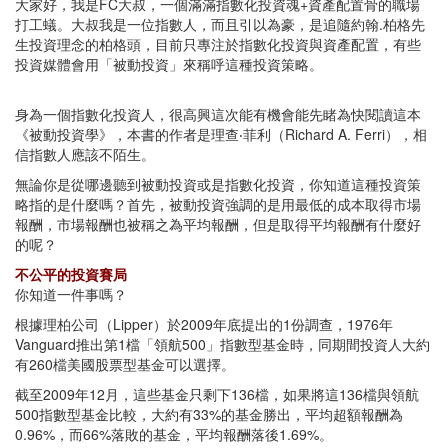
大家好，我是FC大叔，一個滿滿指數化投資魂+資產配置骨的職場
打工蟻。大叔我是一位指數人，而且引以為豪，是追隨約翰.柏格先
生投資理念的柏格頭，目前只專注於指數化投資與資產配置，有些
投資媒體會用「被動投資」來稱呼這種投資策略。
身為一個指數化投資人，很高興這次能有機會能先睹為快閱讀這本
《被動投資學》，本書的作者是理查‧菲利（Richard A. Ferri），相
信指數人應該不陌生。
無論你是從哪邊聽到被動投資或是指數化投資，你知道這種投資策
略指的是什麼嗎？首先，被動投資強調的是用最低的成本取得市場
報酬，市場報酬也被稱之為平均報酬，但是取得平均報酬有什麼好
的呢？
不公平的投資賽局
你知道一件事嗎？
根據理柏公司（Lipper）於2009年底提出的1份調查，1976年
Vanguard推出第1檔「領航500」指數型基金時，同期間投資人大約
有260檔美國股票型基金可以選擇。
截至2009年12月，這些基金只剩下136檔，如果將這136檔與領航
500指數型基金比較，大約有33%的基金勝出，平均超額報酬為
0.96%，而66%落敗的基金，平均報酬落後1.69%。