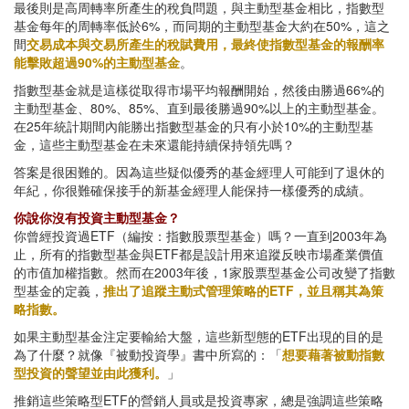
最後則是高周轉率所產生的稅負問題，與主動型基金相比，指數型
基金每年的周轉率低於6%，而同期的主動型基金大約在50%，這之
間
交易成本與交易所產生的稅賦費用，最終使指數型基金的報酬率
能擊敗超過90%的主動型基金
。
指數型基金就是這樣從取得市場平均報酬開始，然後由勝過66%的
主動型基金、80%、85%、直到最後勝過90%以上的主動型基金。
在25年統計期間內能勝出指數型基金的只有小於10%的主動型基
金，這些主動型基金在未來還能持續保持領先嗎？
答案是很困難的。因為這些疑似優秀的基金經理人可能到了退休的
年紀，你很難確保接手的新基金經理人能保持一樣優秀的成績。
你說你沒有投資主動型基金？
你曾經投資過ETF（編按：指數股票型基金）嗎？一直到2003年為
止，所有的指數型基金與ETF都是設計用來追蹤反映市場產業價值
的市值加權指數。然而在2003年後，1家股票型基金公司改變了指數
型基金的定義，
推出了追蹤主動式管理策略的ETF，並且稱其為策
略指數。
如果主動型基金注定要輸給大盤，這些新型態的ETF出現的目的是
為了什麼？就像『被動投資學』書中所寫的：「
想要藉著被動指數
型投資的聲望並由此獲利。
」
推銷這些策略型ETF的營銷人員或是投資專家，總是強調這些策略