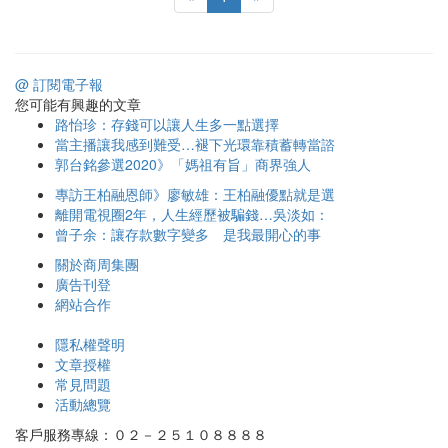
@ 訂閱電子報
您可能有興趣的文章
路怡珍：存錢可以讓人生多一點選擇
當主播讓我感到難受…褪下光環靠積蓄轉當諮
郭台銘參選2020》「媽祖有旨」商界強人
專訪王柏融恩師》廖敏雄：王柏融優點就是選
離開電視圈2年，人生經歷被騙錢…吳淡如：
曾子余：讓存款數字變多 是我最開心的事
關於商周集團
廣告刊登
網站合作
隱私權聲明
文章授權
常見問題
活動總覽
客戶服務專線：０２－２５１０８８８８