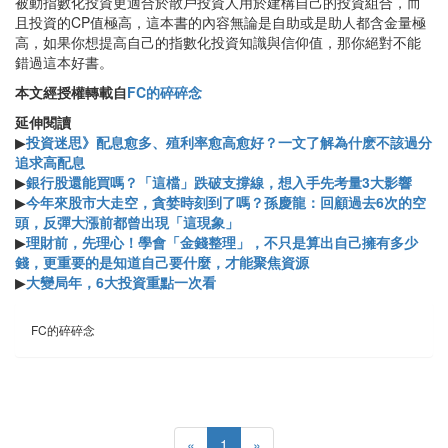
被動指數化投資更適合於散戶投資人用於建構自己的投資組合，而
且投資的CP值極高，這本書的內容無論是自助或是助人都含金量極
高，如果你想提高自己的指數化投資知識與信仰值，那你絕對不能
錯過這本好書。
本文經授權轉載自
FC的碎碎念
延伸閱讀
▶
投資迷思》配息愈多、殖利率愈高愈好？一文了解為什麽不該過分
追求高配息
▶
銀行股還能買嗎？「這檔」跌破支撐線，想入手先考量3大影響
▶
今年來股市大走空，貪婪時刻到了嗎？孫慶龍：回顧過去6次的空
頭，反彈大漲前都曾出現「這現象」
▶
理財前，先理心！學會「金錢整理」，不只是算出自己擁有多少
錢，更重要的是知道自己要什麼，才能聚焦資源
▶
大變局年，6大投資重點一次看
FC的碎碎念
«
1
»