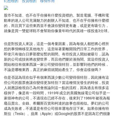
幻想標的
投資標的
移情作用
股市不知道、也不在乎你擁有什麼投資標的。製造電腦、手機和電
動車的迷人公司充滿魅力的創辦人不知道、也不在乎你擁有什麼標
的，而且買下這些東西並不會讓你變得更有趣，或是更有吸引力，
就像是買一雙籃球鞋不會幫助你像童年時代的英雄一樣投進3分球。
但是對投資人來說，這是一個考量因素，因為每個人都想將心裡所
想的事情轉移至其他地方，這意味著要離開我們日常工作的世界，
即使只有做白日夢那麼短暫的期間。有些投資人開始被吸引，認為
新的公司或技術將改變世界，而且他們樂於湊熱鬧。當這些投資人
開始相信有個東西讓一家公司變得很特別，並影響到他們的時候，
不論是哪種東西，真正的麻煩就開始產生了。你會這樣做嗎？
你是否認為現在似乎有個東西讓少數公司變得很特別，因此擁有這
些公司的股票會讓你變得更加特別？當這種情況發生的時候，投資
人就應該檢視自己為何會推論到這一點的流程，因為過去有很多這
樣例子，像是有一段時間，1919年成立的美國無線電公司似乎是一
家很神奇的公司，不過現在已經不存在，後來到了1986年被視為報
廢品賣出。全錄、希爾斯百貨和柯達的故事也很相似。夢幻的公司
成為失敗者，不過還是有些公司很幸運地存活下來。如果你擁有特
斯拉（Tesla）、蘋果（Apple）或Google的股票不是因為它們很賺