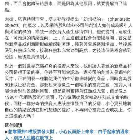
錢，而且會把錢留給股東，而是因為其他原因，就要提醒自己這
點。
大衛．塔克特與理查．塔夫勒教授提出「幻想標的」（phantastic
objects）的概念，以及網路股和這些公司的創辦人如何成為吸引人
與渴望的標的，導致一些投資人產生移情作用。他們提到，這發生
在「可預測的情緒走向」上，而且這個過程會分階段展開，首先是
對新產品或創新斷斷續續感到著迷，接著興奮感逐漸增加，然後感
受到狂熱或亢奮，接著狂熱和亢奮達到高點，之後這個過程會移到
恐慌，最後是責怪別人。
對於一個對世界充滿好奇的投資人來說，找到讓人著迷的新產品和
公司是很正常的事。你甚至可能會認為一家公司的創辦人是獨特的
天才，正在開發一種將使我們的生活徹底轉變的商品，同時會為股
東賺取巨額資金。那聽起來很像是一個精采的投資主題，投資人可
能也會對前景感到興奮。但是當興奮轉為狂熱或亢奮，但是像是
1990年代網路股流行期間，股市氛圍從興奮轉為狂熱或亢奮的時
候，同樣一群好奇的投資人應該會懷疑自己的反應，小心翼翼地將
自己的情緒宣洩在對幻想標的愛好，不再關心投資是否成功上。你
是這樣的人嗎？
延伸閱讀
▶
想靠重押1檔股票發大財，小心反而賠上未來！白手起家的過來
人：別把人生賭在股市上