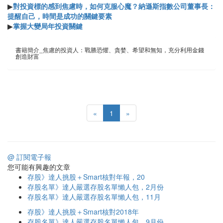
▶
對投資標的感到焦慮時，如何克服心魔？納遜斯指數公司董事長：
提醒自己，時間是成功的關鍵要素
▶
掌握大變局年投資關鍵
書籍簡介_焦慮的投資人：戰勝恐懼、貪婪、希望和無知，充分利用金錢
創造財富
«
1
»
@ 訂閱電子報
您可能有興趣的文章
存股》達人挑股＋Smart核對年報，20
存股名單》達人嚴選存股名單懶人包，2月份
存股名單》達人嚴選存股名單懶人包，11月
存股》達人挑股＋Smart核對2018年
存股名單》達人嚴選存股名單懶人包，9月份