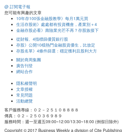
@ 訂閱電子報
您可能有興趣的文章
10年存100張金融股教學》每月1萬元買
生活存股術》處處都有投資機會，產業別＋4
金融存股必看》壽險業光芒不再？存股族接下
從財報、4指標篩優質銀行股
存股》公開10檔熱門金融股資優生，比放定
存股名單》4條件篩選：穩定獲利且股利大方
關於商周集團
廣告刊登
網站合作
隱私權聲明
文章授權
常見問題
活動總覽
客戶服務專線：０２－２５１０８８８８
傳真：０２－２５０３６９８９
服務時間：週一至週五09:00~12:00/13:30~18:00 (例假日除外)
Copyright © 2017 Business Weekly a division of Cite Publishing