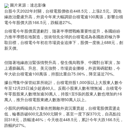
圖片來源：達志影像
台股今天2022年封關，台積電股價收在448.5元，上漲2.5元。因地
緣政治憂慮升高，外資今年來大幅調節台積電逾100萬張，影響台積
電今年股價大跌166.5元，跌幅達27%。
台積電今年股價震盪劇烈，隨著半導體戰略重要性提升，各國紛紛
力推半導體在地製造，技術領先全球的台積電成為各國政府極力爭
取目標，台積電今年初在市場資金追捧下，股價一度衝上688元，創
新天價。
但隨著地緣政治緊張情勢升高，發生俄烏戰爭、中國對台軍演，加
上通膨飆高、升息、美元強勢，市場資金挪移，外資籌碼鬆動，今
年大砍台積電逾100萬張，持股比重自75.06%，降至逼近70%。
據台灣集中保管結算所統計，台積電持股1,000張以上大股東人數今
年至12月23日減少超過60人。反觀小股東人數有增無減，台積電今
年零股股東人數增加逾30萬人，持股1至5張的股東人數也增加約16
萬人，推升台積電股東總人數激增50萬人以上。
小股民的螞蟻雄兵力量依然難敵外資沉重賣超，台積電股價震盪走
低，輪番跌破600元及500元關卡，甚至一度下探370元，自高點拉
回318元，跌幅達46%；今天收在448.5元，累計今年大跌166.5元，
跌幅約27%。