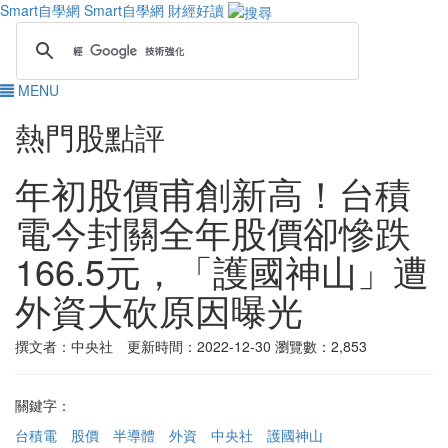
Smart自學網
Smart自學網 財經好讀
MENU
熱門股點評
年初股價甫創新高！台積
電今封關全年股價卻慘跌
166.5元，「護國神山」遭
外資大砍原因曝光
撰文者：中央社 更新時間：2022-12-30
瀏覽數：2,853
關鍵字：
台積電
股價
半導體
外資
中央社
護國神山