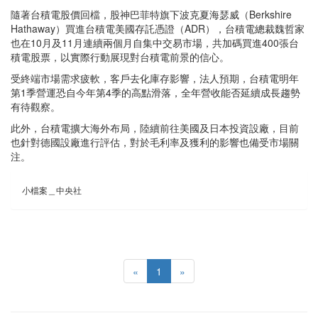
隨著台積電股價回檔，股神巴菲特旗下波克夏海瑟威（Berkshire
Hathaway）買進台積電美國存託憑證（ADR），台積電總裁魏哲家
也在10月及11月連續兩個月自集中交易市場，共加碼買進400張台
積電股票，以實際行動展現對台積電前景的信心。
受終端市場需求疲軟，客戶去化庫存影響，法人預期，台積電明年
第1季營運恐自今年第4季的高點滑落，全年營收能否延續成長趨勢
有待觀察。
此外，台積電擴大海外布局，陸續前往美國及日本投資設廠，目前
也針對德國設廠進行評估，對於毛利率及獲利的影響也備受市場關
注。
小檔案＿中央社
«
1
»