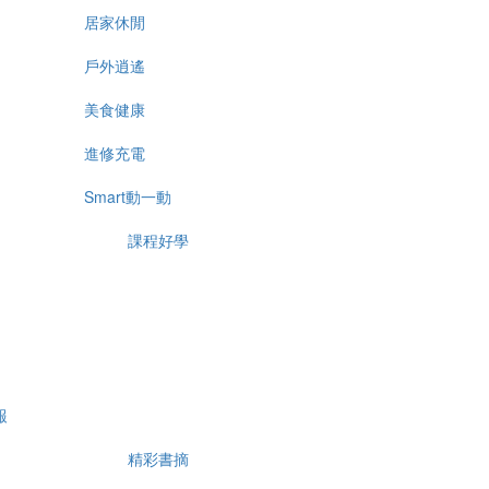
居家休閒
戶外逍遙
美食健康
進修充電
Smart動一動
課程好學
報
精彩書摘