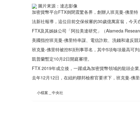
圖片來源：達志影像
加密貨幣平台FTX倒閉震驚各界，創辦人班克曼-佛里特（Sa
法新社報導，這位目前交保候審的30歲億萬富翁，今天在紐
FTX及其姊妹公司「阿拉美達研究」（Alameda Res
美國指控班克曼-佛里特串謀、電信詐欺、洗錢和違反競
班克曼-佛里特被控8項刑事罪名，其中5項每項最高可判
凱普蘭暫定10月2日開庭審理。
FTX 2019年成立後，一躍成為加密貨幣領域的龍頭企業
去年12月12日，在紐約聯邦檢察官要求下，班克曼-佛
小檔案＿中央社