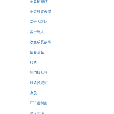
基金情報站
基金投資教學
基金大評比
基金達人
收益成長故事
債券基金
股票
熱門股點評
股票投資術
存股
ETF獲利術
達人開講