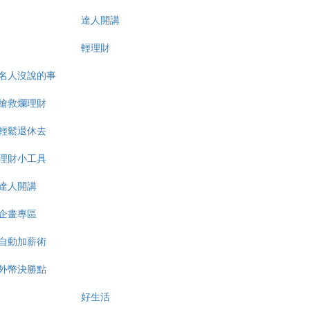
達人開講
輕理財
名人沒說的事
搶救爛理財
輕鬆退休去
理財小工具
達人開講
企畫專區
自動加薪術
外幣決勝點
好生活