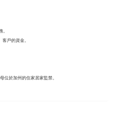
業務。
」客戶的資金。
他父母位於加州的住家居家監禁。