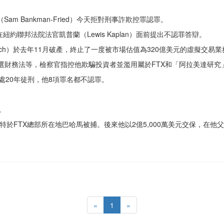
m Bankman-Fried）今天拒對刑事詐欺控罪認罪。
約聯邦法院法官凱普蘭（Lewis Kaplan）面前提出不認罪答辯。
earch）於去年11月破產，終止了一度被市場估值為320億美元的虛擬交易
選財務法等，檢察官指控他欺騙投資者並濫用屬於FTX和「阿拉美達研究
處20年徒刑，他8項罪名都不認罪。
。
里特於FTX總部所在地巴哈馬被捕。後來他以2億5,000萬美元交保，在
«
1
»