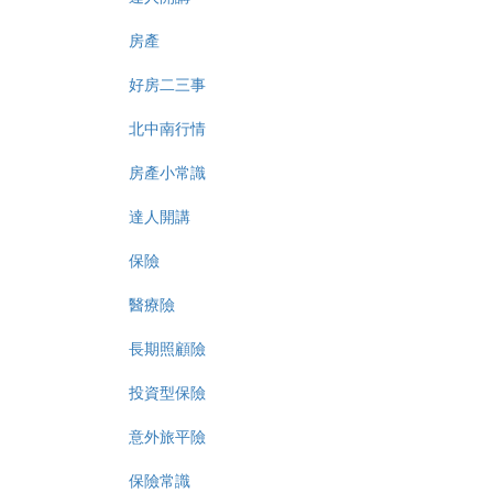
房產
好房二三事
北中南行情
房產小常識
達人開講
保險
醫療險
長期照顧險
投資型保險
意外旅平險
保險常識