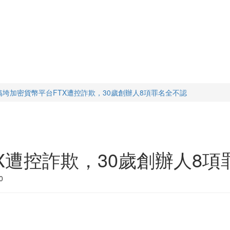
搞垮加密貨幣平台FTX遭控詐欺，30歲創辦人8項罪名全不認
X遭控詐欺，30歲創辦人8項
0