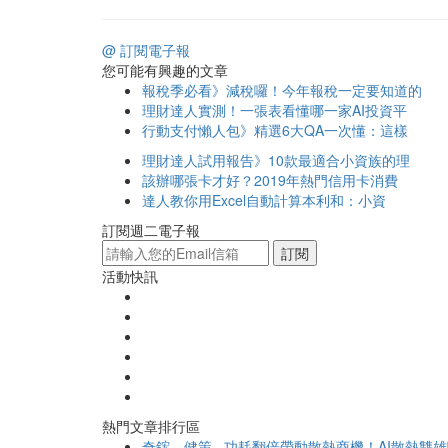
@ 訂閱電子報
您可能有興趣的文章
報稅季必看》減稅囉！今年報稅一定要知道的
理財達人實測！一張表看懂哪一家AI投資平
行動支付懶人包》精選6大QA一次懂：這樣
理財達人試用報告》10款最適合小資族的理
該辦哪張卡才好？2019年熱門信用卡消費
達人教你用Excel自動計算本利和：小資
訂閱週二電子報
訂閱
活動快訊
熱門文章排行區
奇鋐、健策...功耗翻倍帶動散熱商機！AI散熱雙