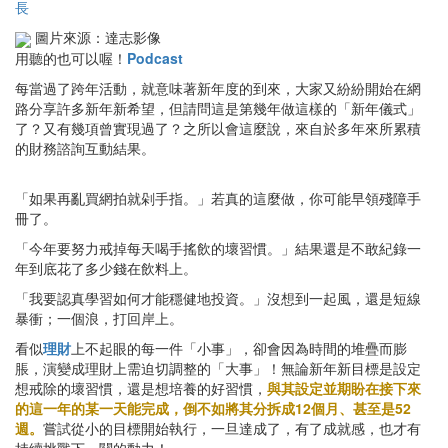
長
圖片來源：達志影像
用聽的也可以喔！
Podcast
每當過了跨年活動，就意味著新年度的到來，大家又紛紛開始在網
路分享許多新年新希望，但請問這是第幾年做這樣的「新年儀式」
了？又有幾項曾實現過了？之所以會這麼說，來自於多年來所累積
的財務諮詢互動結果。
「如果再亂買網拍就剁手指。」若真的這麼做，你可能早領殘障手
冊了。
「今年要努力戒掉每天喝手搖飲的壞習慣。」結果還是不敢紀錄一
年到底花了多少錢在飲料上。
「我要認真學習如何才能穩健地投資。」沒想到一起風，還是短線
暴衝；一個浪，打回岸上。
看似
理財
上不起眼的每一件「小事」，卻會因為時間的堆疊而膨
脹，演變成理財上需迫切調整的「大事」！無論新年新目標是設定
想戒除的壞習慣，還是想培養的好習慣，
與其設定並期盼在接下來
的這一年的某一天能完成，倒不如將其分拆成12個月、甚至是52
週。
嘗試從小的目標開始執行，一旦達成了，有了成就感，也才有
持續挑戰下一關的動力！