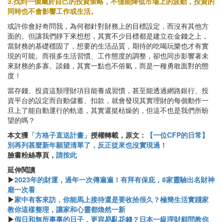
3.找到一個屬於自己的投資策略，不僅能降低市場上的波動，投資的
同時也不會影響工作或生活。
或許你會好奇問我，為何都針對財務上的目標設定，而沒有其他方
面的。但讓我們靜下來想想，其實不少目標都是建立在金錢之上，
當財務的基礎穩固了，想要的生活品質，期待的吃喝玩樂也才有實
現的可能。而很多生活習慣、工作態度的調整，卻也同步影響著未
來財務的多寡。談錢，其實一點也不俗氣，而是一種勇敢面對的態
度！
當存錢、投資這類理財項目能養成習慣，甚至能透過網路銀行、投
資平台的設定而自動儲蓄、扣款，就會發現其實理財的每個動作一
旦上了能自動運行的軌道，其實還挺枯燥的，但這不也是我們所盼
望的嗎？
本文獲
「方格子直送計畫」
授權轉載，原文：
【一位CFP的日常】
別再列甚麼新年願望清單了，反正從來也沒實現過！
臉書粉絲專頁，
請按此
​​延伸閱讀
▶
2023年的財運，過年一次傳遍遍！有拜有保庇，8家靈驗出名財神
廟一次看
▶
家中有客來訪，你能馬上接待還是要收拾很久？極簡生活實踐家
教你這樣整理，讓家和心靈都煥然一新
▶
假日和無所事事的日子，更容易亂花錢？日本一級理財顧問教你