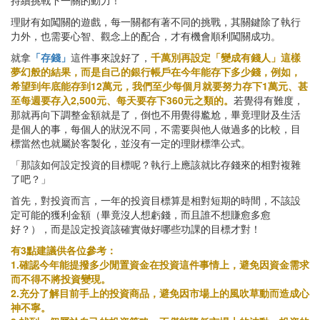
理財有如闖關的遊戲，每一關都有著不同的挑戰，其關鍵除了執行
力外，也需要心智、觀念上的配合，才有機會順利闖關成功。
就拿
「存錢」
這件事來說好了，
千萬別再設定「變成有錢人」這樣
夢幻般的結果，而是自己的銀行帳戶在今年能存下多少錢，例如，
希望到年底能存到12萬元，我們至少每個月就要努力存下1萬元、甚
至每週要存入2,500元、每天要存下360元之類的。
若覺得有難度，
那就再向下調整金額就是了，倒也不用覺得尷尬，畢竟理財及生活
是個人的事，每個人的狀況不同，不需要與他人做過多的比較，目
標當然也就屬於客製化，並沒有一定的理財標準公式。
「那該如何設定投資的目標呢？執行上應該就比存錢來的相對複雜
了吧？」
首先，對投資而言，一年的投資目標算是相對短期的時間，不該設
定可能的獲利金額（畢竟沒人想虧錢，而且誰不想賺愈多愈
好？），而是設定投資該確實做好哪些功課的目標才對！
有3點建議供各位參考：
1.確認今年能提撥多少閒置資金在投資這件事情上，避免因資金需求
而不得不將投資變現。
2.充分了解目前手上的投資商品，避免因市場上的風吹草動而造成心
神不寧。