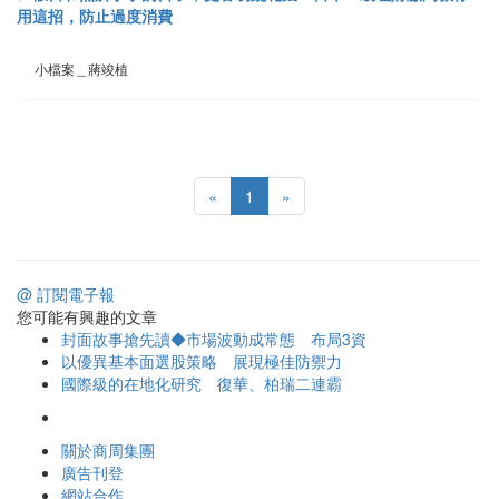
用這招，防止過度消費
小檔案＿蔣竣植
«
1
»
@ 訂閱電子報
您可能有興趣的文章
封面故事搶先讀◆市場波動成常態 布局3資
以優異基本面選股策略 展現極佳防禦力
國際級的在地化研究 復華、柏瑞二連霸
關於商周集團
廣告刊登
網站合作