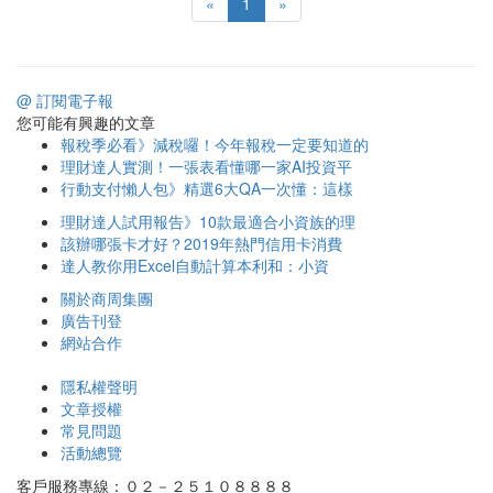
«
1
»
@ 訂閱電子報
您可能有興趣的文章
報稅季必看》減稅囉！今年報稅一定要知道的
理財達人實測！一張表看懂哪一家AI投資平
行動支付懶人包》精選6大QA一次懂：這樣
理財達人試用報告》10款最適合小資族的理
該辦哪張卡才好？2019年熱門信用卡消費
達人教你用Excel自動計算本利和：小資
關於商周集團
廣告刊登
網站合作
隱私權聲明
文章授權
常見問題
活動總覽
客戶服務專線：０２－２５１０８８８８