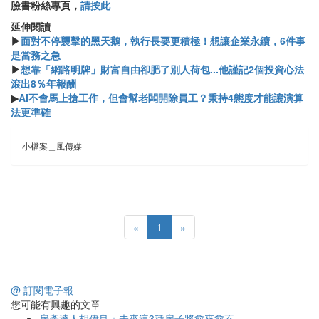
臉書粉絲專頁，
請按此
延伸閱讀
▶
面對不停襲擊的黑天鵝，執行長要更積極！想讓企業永續，6件事
是當務之急
▶
想靠「網路明牌」財富自由卻肥了別人荷包...他謹記2個投資心法
滾出8％年報酬
▶
AI不會馬上搶工作，但會幫老闆開除員工？秉持4態度才能讓演算
法更準確
小檔案＿風傳媒
«
1
»
@ 訂閱電子報
您可能有興趣的文章
房產達人胡偉良：未來這3種房子將愈來愈不