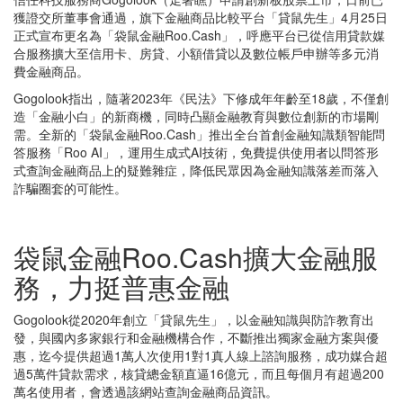
獲證交所董事會通過，旗下金融商品比較平台「貸鼠先生」4月25日
正式宣布更名為「袋鼠金融Roo.Cash」，呼應平台已從信用貸款媒
合服務擴大至信用卡、房貸、小額借貸以及數位帳戶申辦等多元消
費金融商品。
Gogolook指出，隨著2023年《民法》下修成年年齡至18歲，不僅創
造「金融小白」的新商機，同時凸顯金融教育與數位創新的市場剛
需。全新的「袋鼠金融Roo.Cash」推出全台首創金融知識類智能問
答服務「Roo AI」，運用生成式AI技術，免費提供使用者以問答形
式查詢金融商品上的疑難雜症，降低民眾因為金融知識落差而落入
詐騙圈套的可能性。
袋鼠金融Roo.Cash擴大金融服
務，力挺普惠金融
Gogolook從2020年創立「貸鼠先生」，以金融知識與防詐教育出
發，與國內多家銀行和金融機構合作，不斷推出獨家金融方案與優
惠，迄今提供超過1萬人次使用1對1真人線上諮詢服務，成功媒合超
過5萬件貸款需求，核貸總金額直逼16億元，而且每個月有超過200
萬名使用者，會透過該網站查詢金融商品資訊。