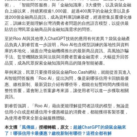
術」、「智能問答服務」與「金融知識庫」3大優勢，以及袋鼠金融
自上線以來，持續累積逾1,000篇、超過400萬字的金融文章以及多
達200個金融商品資訊，成為資料庫訓練基礎，經過密集反覆優化修
正，訓練出更能理解台灣消費者者問題的自然語言模型，以提供最
貼切台灣民眾金融商品與金融知識需求的問答。
至於Roo AI與其他導入ChatGPT技術的應用有何差異？袋鼠金融產
品負責人劉睿哲進一步說明，Roo AI包含模型訓練的落地性與資料
庫的本地化，涵蓋台灣金融機構推出的最新商品資訊、高風險詐騙
手法、監管機關政策與法規與消費者普遍金融需求，大幅提升回答
品質，成為民眾探索金融知識與商品的隨身智能祕書。
舉例來說，民眾只要搜尋袋鼠金融Roo.Cash網站，就能從首頁進入
AI智能問答服務「Roo AI」提出詢問，像是刷哪張信用卡回饋最優
惠、繳稅新制、最新貸款介紹有哪些等，都能在短暫時間內獲得統
整性答覆，還會附上答案參考來源，讓使用者可以進一步獲取相關
資訊。
劉睿哲強調，「Roo AI」藉由更能理解提問者語境的模型，無論是
信用小白或是精通信用卡優惠權益的消費者，都能獲得客製答覆，
為使用者帶來全新金融服務體驗。
本文獲
「風傳媒」
授權轉載，原文：
超越ChatGPT的袋鼠金融來
了！哪張信用卡最優惠？繳稅新制有哪些？這裡全都有解