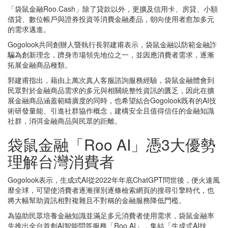
「袋鼠金融Roo.Cash」除了貸款以外，更擴及信用卡、房貸、小額
借貸、數位帳戶與證券投資等消費金融產品，朝向使用者愈加多元
的需求邁進。
Gogolook共同創辦人暨執行長郭建甫表示，袋鼠金融以防範金融詐
騙為創新理念，躋身市場領先地位之一，並因應消費者需求，逐漸
拓展金融商品種類。
郭建甫指出，藉由上萬次真人客服諮詢服務經驗，袋鼠金融體會到
民眾對於金融商品需求的多元與相關統整性資訊的匱乏，因此在擴
展金融商品涵蓋範疇廣度的同時，也希望結合Gogolook既有的AI技
術研發量能、引進社群協作概念，建構安全且值得信任的金融知識
社群，消弭金融商品與民眾的距離。
袋鼠金融「Roo AI」憑3大優勢
理解台灣消費者
Gogolook表示，生成式AI從2022年年底ChatGPT問世後，便火速風
靡全球，可望使消費者逐漸揮別逐條檢索網頁的搜尋引擎時代，也
將大幅幫助資訊相對複雜且不對稱的金融服務降低門檻。
為協助民眾培養金融知識並滿足多元消費者使用需求，袋鼠金融率
先推出全台首創AI智能問答服務「Roo AI」，集結「生成式AI技