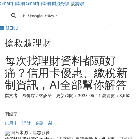
Smart自學網
Smart自學網 財經好讀
MENU
搶救爛理財
每次找理財資料都頭好
痛？信用卡優惠、繳稅新
制資訊，AI全部幫你解答
撰文者：風傳媒 / 林彥呈 更新時間：2023-05-11
瀏覽數：3,552
關鍵字：
信用卡
理財
金融
AI
圖片來源：達志影像
信任科技服務商Gogolook（走著瞧）申請創新板股票上市，日前已