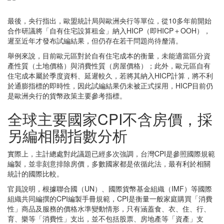
最後，央行指出，歐盟統計局與歐洲央行等單位，從10多年前開始
合作研議將「自有住宅設算租金」納入HICP（即HICP＋OOH），
遲至近年才發布試編結果，但仍存在若干問題尚待釐清。
舉例來說，目前歐元區對於自有住宅成本的衡量，未能適當區分資
產性質（土地價格）與消費性質（房屋價格）；此外，歐元區自有
住宅成本屬於季度資料、延遲較久，若將其納入HICP計算，將不利
於通膨指標的即時性，因此試編結果仍未被正式採用，HICP目前仍
是歐洲央行的貨幣政策主要參考指標。
全球主要國家CPI不含房價，採
另編相關指數分析
實際上，主計總處對此議題已經多次強調，台灣CPI是參照國際規範
編製，並非刻意排除房價，多數國家都是依循此法，最有利於相關
統計的國際比較。
官員說明，根據聯合國（UN）、國際貨幣基金組織（IMF）等國際
組織共同編撰的CPI編製手冊規範，CPI是衡量一般家庭購買「消費
性」商品及服務的價格水準變動情形，只有涵蓋食、衣、住、行、
育、樂等「消費性」支出，並不包括股票、房地產等「資產」支