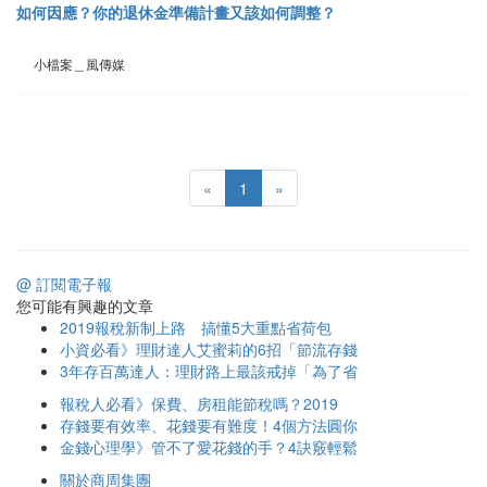
如何因應？你的退休金準備計畫又該如何調整？
小檔案＿風傳媒
«
1
»
@ 訂閱電子報
您可能有興趣的文章
2019報稅新制上路 搞懂5大重點省荷包
小資必看》理財達人艾蜜莉的6招「節流存錢
3年存百萬達人：理財路上最該戒掉「為了省
報稅人必看》保費、房租能節稅嗎？2019
存錢要有效率、花錢要有難度！4個方法圓你
金錢心理學》管不了愛花錢的手？4訣竅輕鬆
關於商周集團