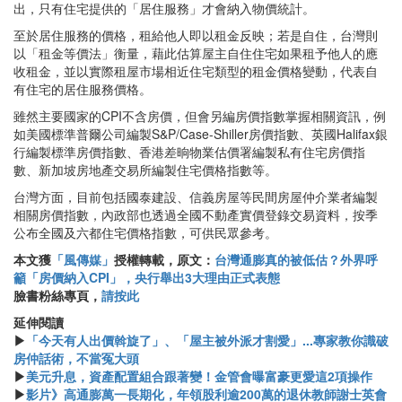
出，只有住宅提供的「居住服務」才會納入物價統計。
至於居住服務的價格，租給他人即以租金反映；若是自住，台灣則
以「租金等價法」衡量，藉此估算屋主自住住宅如果租予他人的應
收租金，並以實際租屋市場相近住宅類型的租金價格變動，代表自
有住宅的居住服務價格。
雖然主要國家的CPI不含房價，但會另編房價指數掌握相關資訊，例
如美國標準普爾公司編製S&P/Case-Shiller房價指數、英國Halifax銀
行編製標準房價指數、香港差晌物業估價署編製私有住宅房價指
數、新加坡房地產交易所編製住宅價格指數等。
台灣方面，目前包括國泰建設、信義房屋等民間房屋仲介業者編製
相關房價指數，內政部也透過全國不動產實價登錄交易資料，按季
公布全國及六都住宅價格指數，可供民眾參考。
本文獲
「風傳媒」
授權轉載，原文：
台灣通膨真的被低估？外界呼
籲「房價納入CPI」，央行舉出3大理由正式表態
臉書粉絲專頁，
請按此
延伸閱讀
▶
「今天有人出價斡旋了」、「屋主被外派才割愛」...專家教你識破
房仲話術，不當冤大頭
▶
美元升息，資產配置組合跟著變！金管會曝富豪更愛這2項操作
▶
影片》高通膨萬一長期化，年領股利逾200萬的退休教師謝士英會