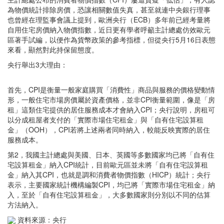
為物價統計排除房價，恐讓相關數值失真，甚至就連中央銀行理事
也曾經在理監事會議上提到，歐洲央行（ECB）多年前已經考量將
自用住宅房價納入物價指數，近日更有學者呼籲主計總處仿效歐元
區著手試編，以便作為貨幣政策的參考指標，但從央行5月16日表態
來看，顯然對此持保留態度。
央行舉出3大理由：
首先，CPI是衡量一般家庭購買「消費性」商品與服務的價格變動情
形，一般住宅市場房價屬於資產價格，並非CPI衡量範圍，像是「房
租」這類住宅提供的居住服務成本才會納入CPI；央行說明，房租可
以分成租屋者支付的「實際市場住宅租金」與「自有住宅設算租
金」（OOH），CPI若將上述兩者同時納入，較能反映實際的居住
服務成本。
第2，我國主計總處與美國、日本、英國等多數國家均已將「自有住
宅設算租金」納入CPI統計，目前歐元區並未將「自有住宅設算租
金」納入其CPI，也就是調和消費者物價指數（HICP）統計；央行
表示，主要國家統計機構編製CPI，均已將「實際市場住宅租金」納
入，至於「自有住宅設算租金」，大多數國家則分別以不同的估算
方法納入。
資料來源：央行