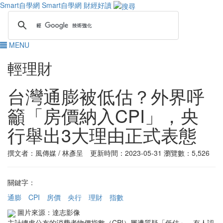
Smart自學網
Smart自學網 財經好讀
MENU
輕理財
台灣通膨被低估？外界呼
籲「房價納入CPI」，央
行舉出3大理由正式表態
撰文者：風傳媒 / 林彥呈 更新時間：2023-05-31
瀏覽數：5,526
關鍵字：
通膨
CPI
房價
央行
理財
指數
圖片來源：達志影像
主計總處公布的消費者物價指數（CPI）屢遭質疑「低估」，有人認