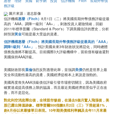
惠譽
理財
美國
鉅亨網
投資
信評機構
Fitch
長期外幣債
務評級
圖片來源：達志影像
信評機構
惠譽（Fitch）
8月1日（二）將美國長期外幣債務評級從最
高的「AAA」調降一級到「AA+」，刺激投資人避險情緒，回顧
2011年標準普爾（Standard & Poor's）下調美國信評的歷史，分析
師預測
黃金
可能是最大受益的資產。
信評機構惠譽（Fitch）將美國長期外幣債務評級從最高的「AAA」
調降1級到「AA+」
，預計美國未來3年財政狀況將惡化，同時總體
債務負擔將不斷提高。目前國際3大評級機構中，當前僅有穆迪還對
美國保持AAA評級。
美國財政部長
葉倫
強烈反對惠譽此舉，並強調
美債
仍然是世界上最
安全和流動性最高的資產，美國經濟從根本上來說是強勁的。
美國再度喪失AAA頂級債信評級引發市場密切關注，因為美國政府
確實達成提高債務上限的協議，而且最近美國經濟前景似乎正在改
善，而不是惡化。
對此利空消息釋出後，全球股市慘崩，在過去5個月驚人飛漲後，美
股已露出降溫跡象。標準普爾500指數8月2日（三）下滑超過1%，
創4月份以來最慘單日表現。10年期美債殖利率觸及去年11月來最