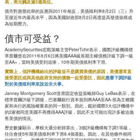
高，美元觸及逾3週高位。
債市對惠譽此舉的反應與2011年相反，美債殖利率8月2日（三）升
至接近年內最高水平，因為美國財政部8月2日再度提高發債規模成
為短期壓力。
債市可受益？
AcademySecurities宏觀策略主管PeterTchir表示，國際評級機構標
準普爾曾在2011年8月6日將美國AAA級長期主權債務評級下調一級
至AA+，當時美債受到追捧，10年期美債殖利率下滑。
實際上，信評機構給出的評級並不是購買美債的原因，美債通常直
接受委託或與其他政府支持的債務一起受委託，因此
惠譽下調評級
對於美債殖利率來說並非大事。
Janney Montgomery Scott首席固定收益策略師Guy LeBas表示，在
標準普爾評級下調後，巴塞爾銀行資本規則將AAA至AA-視為主權國
家和央行的風險權重表的同一類別。因此，鑑於國際3大信評機構中
的2家都同意美國不再獲得AAA評級，因此不太可能出現許多被迫拋
售美債的情況。
歷史數據顯示，摩根大通分析師算出，3個評級機構每下調1等級，
往往會使5年期美債殖利率下滑8.4個基點。因此，在其他條件相同
的情況下，一家機構下調評級甚至不等於削弱3個基點，這不會有太