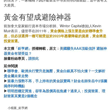
大差異。
黃金有望成避險神器
前加拿大皇家銀行資本市場分析師、Wintor Capital創始人Kevin
Muir表示，儘管早在2011年，
黃金價格上漲主要是由於聯準會升
息，但必須選擇一種可能受益於2023年惠譽降級的資產，黃金將是
投資首選。
本文獲
「鉅亨網」
授權轉載，原文：
美國驟失AAA頂級信評 避險神
器黃金有望受益？
臉書粉絲專頁，
請按此
延伸閱讀
▶
聯準會、歐洲央行雙升息施壓，黃金白銀真不怕火煉？一文解析
貴金屬未來走勢
▶
當暴力漲勢不再，手上持有的黃金該賣嗎？財金名師朱岳中2張圖
揭停利時機點
▶
明明想穩定買進，卻常為股價高低焦慮？過來人：投資致富、理
財致富其實是2個概念
小檔案_鉅亨網