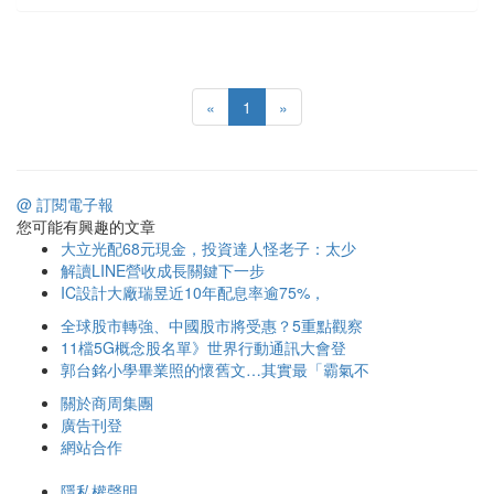
«
1
»
@ 訂閱電子報
您可能有興趣的文章
大立光配68元現金，投資達人怪老子：太少
解讀LINE營收成長關鍵下一步
IC設計大廠瑞昱近10年配息率逾75%，
全球股市轉強、中國股市將受惠？5重點觀察
11檔5G概念股名單》世界行動通訊大會登
郭台銘小學畢業照的懷舊文…其實最「霸氣不
關於商周集團
廣告刊登
網站合作
隱私權聲明