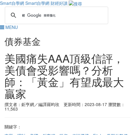
Smart自學網
Smart自學網 財經好讀
MENU
債券基金
美國痛失AAA頂級信評，
美債會受影響嗎？分析
師：「黃金」有望成最大
贏家
撰文者：鉅亨網／編譯羅昀玫 更新時間：2023-08-17
瀏覽數：
11,563
關鍵字：