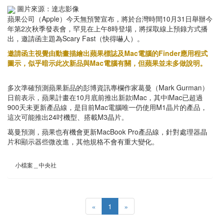
圖片來源：達志影像
蘋果公司（Apple）今天無預警宣布，將於台灣時間10月31日舉辦今
年第2次秋季發表會，罕見在上午8時登場，將採取線上預錄方式播
出，邀請函主題為Scary Fast（快得嚇人）。
邀請函主視覺由動畫描繪出蘋果標誌及Mac電腦的Finder應用程式
圖示，似乎暗示此次新品與Mac電腦有關，但蘋果並未多做說明。
多次準確預測蘋果新品的彭博資訊專欄作家葛曼（Mark Gurman）
日前表示，蘋果計畫在10月底前推出新款iMac，其中iMac已超過
900天未更新產品線，是目前Mac電腦唯一仍使用M1晶片的產品，
這次可能推出24吋機型、搭載M3晶片。
葛曼預測，蘋果也有機會更新MacBook Pro產品線，針對處理器晶
片和顯示器些微改進，其他規格不會有重大變化。
小檔案＿中央社
«
1
»