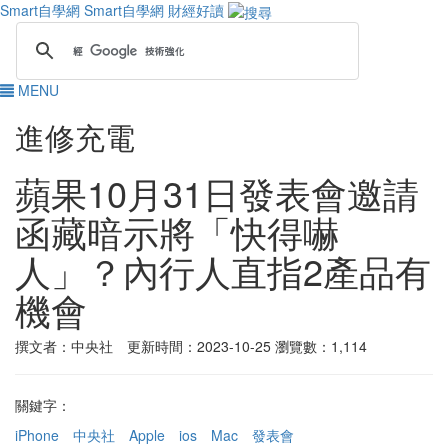
Smart自學網
Smart自學網 財經好讀
MENU
進修充電
蘋果10月31日發表會邀請
函藏暗示將「快得嚇
人」？內行人直指2產品有
機會
撰文者：中央社 更新時間：2023-10-25
瀏覽數：1,114
關鍵字：
iPhone
中央社
Apple
ios
Mac
發表會