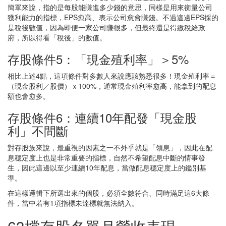
簡單來說，指的是每股能賺進多少錢的意思，同樣是用來衡量公司
獲利能力的指標，EPS愈高、表示公司愈會賺錢。不過這邊EPS採的
是稅後數值，因為即便一家公司賺很多，但最終還是得繳稅給政
府，所以得看「稅後」的數值。
存股條件5：「現金殖利率」＞5%
相比上述4點，這項條件對多數人來說應該熟悉很多！現金殖利率＝
（現金股利／股價）ｘ100%，通常現金殖利率愈高，能拿到的配息
額也會愈多。
存股條件6：連續10年配發「現金股
利」不間斷
對存股族來說，最重視的因素之一不外乎就是「領息」，因此在配
息穩定度上也是非常重要的指標，自然不希望配息中斷的情事發
生，因此這邊以至少連續10年配息，當做配息穩定度上的鑑別基
準。
在這樣邏輯下所選出來的個股，必須全數符合、同時滿足這6大條
件，當中若有1項指標未達標就無法納入。