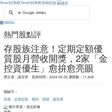
Smart自學網
Smart自學網 財經好讀
MENU
熱門股點評
存股族注意！定期定額優
質股月營收開獎，2家「金
控資優生」愈拚愈亮眼
撰文者：謝宜孝 更新時間：2024-02-26
瀏覽數：11,648
關鍵字：
存股
定期定額
獲利
指標
謝宜孝
圖片來源：達志影像
摘要