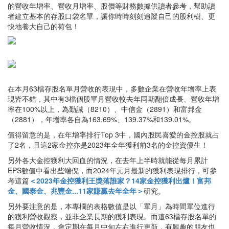
的營收年增率、營收月增率、股價等財務數據供讀者參考，幫助讀
者建立基本的存股口袋名單，讓你時時刻刻追蹤自己的股利樹、更
快地養大自己的荷包！
在本月63檔存股名單月營收的表現中，多數企業在營收年增率上表
現皆不錯，其中有3檔個股單月營收較去年同期翻倍成長、營收年增
率在100%以上，為勤誠（8210）、中信金（2891）和富邦金
（2881），年增率各自為163.69%、139.37%和139.01%。
值得留意的是，在年增率排行Top 3中，國內股民喜愛的金控股就占
了2名，且這2家金控亦是2023年全年獲利前3名的金控資優生！
另外各大金控獲利大回血的情況，在去年上半時就能從每月累計
EPS數值中看出些端倪，而2024年元月最新的獲利表現排行，可參
考這篇
＜2023年金控獲利王獎落誰家？14家金控獲利出爐！富邦
金、國泰金、兆豐金...11家賺贏去年全年＞
研究。
另外要注意的是，本專欄的表格數值是以「單月」為時間單位進行
的獲利營收觀察，並非企業長期的獲利表現。而這63檔存股名單的
每月營收情況，會定期在每月中旬左右進行更新，有興趣的朋友也