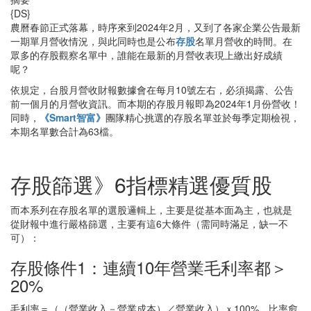
{DS}
農曆春節正式落幕，時序來到2024年2月，又到了各家企業公告最新
一期單月營收情況，與此同時也是公布
存股
名單月營收的時間。在
眾多的存股觀察名單中，誰能在最新的月營收表現上繳出好成績
呢？
依規定，台股月營收財報數據會在每月10號左右，必須揭露、公告
前一個月的月營收資訊。而本期的存股月報即為2024年1月份營收！
同時，
《Smart智富》
團隊精心挑選的存股名單並於每季定期檢視，
本期名單數合計為63檔。
存股篩選》6指標精選優質股
而本系列在存股名單的選股邏輯上，主要是從基本面為主，也就是
從財報中進行嚴格篩選，主要有這6大條件（需同時滿足，缺一不
可）：
存股條件1：連續10年營業毛利率都＞
20%
毛利率＝（（營業收入－營業成本）／營業收入）ｘ100%，比率愈