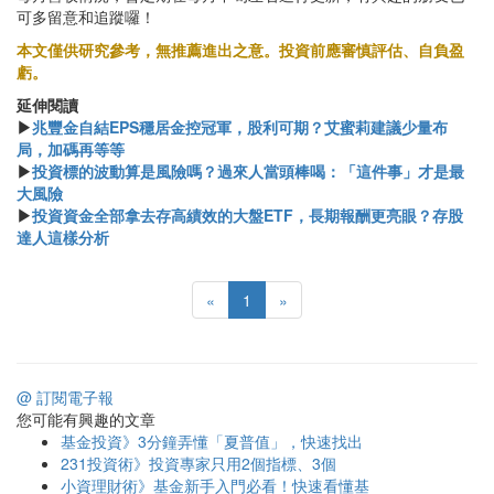
可多留意和追蹤囉！
本文僅供研究參考，無推薦進出之意。投資前應審慎評估、自負盈
虧。
延伸閱讀
▶
兆豐金自結EPS穩居金控冠軍，股利可期？艾蜜莉建議少量布
局，加碼再等等
▶
投資標的波動算是風險嗎？過來人當頭棒喝：「這件事」才是最
大風險
▶
投資資金全部拿去存高績效的大盤ETF，長期報酬更亮眼？存股
達人這樣分析
«
1
»
@ 訂閱電子報
您可能有興趣的文章
基金投資》3分鐘弄懂「夏普值」，快速找出
231投資術》投資專家只用2個指標、3個
小資理財術》基金新手入門必看！快速看懂基