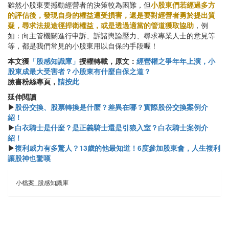
雖然小股東要撼動經營者的決策較為困難，但
小股東們若經過多方
的評估後，發現自身的權益遭受損害，還是要對經營者勇於提出質
疑，尋求法規途徑捍衛權益，或是透過適當的管道獲取協助
，例
如：向主管機關進行申訴、訴諸輿論壓力、尋求專業人士的意見等
等，都是我們常見的小股東用以自保的手段喔！
本文獲
「股感知識庫」
授權轉載，原文：
經營權之爭年年上演，小
股東成最大受害者？小股東有什麼自保之道？
臉書粉絲專頁，
請按此
​​延伸閱讀
▶
股份交換、股票轉換是什麼？差異在哪？實際股份交換案例介
紹！
▶
白衣騎士是什麼？是正義騎士還是引狼入室？白衣騎士案例介
紹！
▶
複利威力有多驚人？13歲的他最知道！6度參加股東會，人生複利
讓股神也驚嘆
小檔案_股感知識庫