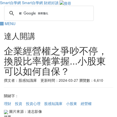
Smart自學網
Smart自學網 財經好讀
MENU
達人開講
企業經營權之爭吵不停，
換股比率難掌握...小股東
可以如何自保？
撰文者：股感知識庫 更新時間：2024-03-27
瀏覽數：6,610
關鍵字：
理財
投資
投資心理
股感知識庫
小股東
經營權
圖片來源：達志影像
摘要