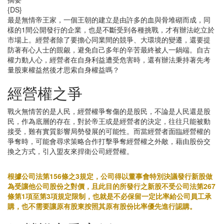
{DS}
最是無情帝王家，一個王朝的建立是由許多的血與骨堆砌而成，同
樣的1間公開發行的企業，也是不斷受到各種挑戰，才有辦法屹立於
市場上。經營者除了要擔心同業間的競爭、大環境的變遷，還要提
防著有心人士的覬覦，避免自己多年的辛苦最終被人一鍋端。自古
權力動人心，經營者在自身利益遭受危害時，還有辦法秉持著先考
量股東權益然後才思索自身權益嗎？
經營權之爭
戰火無情苦的是人民，經營權爭奪傷的是股民，不論是人民還是股
民，作為底層的存在，對於帝王或是經營者的決定，往往只能被動
接受，難有實質影響局勢發展的可能性。而當經營者面臨經營權的
爭奪時，可能會尋求策略合作打擊爭奪經營權之外敵，藉由股份交
換之方式，引入盟友來捍衛公司經營權。
根據公司法第156條之3規定，公司得以董事會特別決議發行新股做
為受讓他公司股份之對價，且此目的所發行之新股不受公司法第267
條第1項至第3項規定限制，也就是不必保留一定比率給公司員工承
購，也不需要讓原有股東按照其原有股份比率優先進行認購。