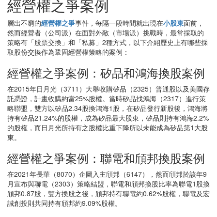
經營權之爭案例
層出不窮的
經營權之爭
事件，每隔一段時間就出現在
小股東
面前，
然而經營者（公司派）在面對外敵（市場派）挑戰時，最常採取的
策略有「股票交換」和「私募」2種方式，以下介紹歷史上有哪些採
取股份交換作為鞏固經營權策略的案例：
經營權之爭案例：矽品和鴻海換股案例
在2015年日月光（3711）大舉收購矽品（2325）普通股以及美國存
託憑證，計畫收購約當25%股權。當時矽品找鴻海（2317）進行策
略聯盟，雙方以矽品2.34股換鴻海1股，在矽品發行新股後，鴻海將
持有矽品21.24%的股權，成為矽品最大股東，矽品則持有鴻海2.2%
的股權，而日月光所持有之股權比重下降所以未能成為矽品第1大股
東。
經營權之爭案例：聯電和頎邦換股案例
在2021年長華（8070）企圖入主頎邦（6147），然而頎邦於該年9
月宣布與聯電（2303）策略結盟，聯電和頎邦換股比率為聯電1股換
頎邦0.87股，雙方換股之後，頎邦持有聯電約0.62%股權，聯電及宏
誠創投則共同持有頎邦約9.09%股權。