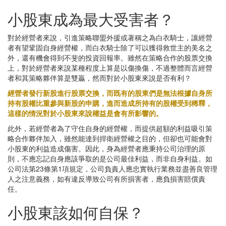
小股東成為最大受害者？
對於經營者來說，引進策略聯盟外援或著稱之為白衣騎士，讓經營
者有望鞏固自身經營權，而白衣騎士除了可以獲得救世主的美名之
外，還有機會得到不斐的投資回報率。雖然在策略合作的股票交換
上，對於經營者來說某種程度上算是以傷換傷，不過整體而言經營
者和其策略夥伴算是雙贏，然而對於小股東來說是否有利？
經營者發行新股進行股票交換，而既有的股東們是無法根據自身所
持有股權比重參與新股的申購，進而造成所持有的股權受到稀釋，
這樣的情況對於小股東來說權益是會有所影響的。
此外，若經營者為了守住自身的經營權，而提供超額的利益吸引策
略合作夥伴加入，雖然能達到捍衛經營權之目的，但卻也可能會對
小股東的利益造成傷害。因此，身為經營者應秉持公司治理的原
則，不應忘記自身應該爭取的是公司最佳利益，而非自身利益。如
公司法第23條第1項規定，公司負責人應忠實執行業務並盡善良管理
人之注意義務，如有違反導致公司有所損害者，應負損害賠償責
任。
小股東該如何自保？