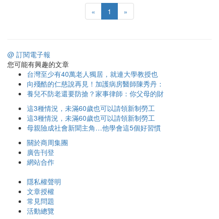
«
1
»
@ 訂閱電子報
您可能有興趣的文章
台灣至少有40萬老人獨居，就連大學教授也
向殘酷的仁慈說再見！加護病房醫師陳秀丹：
養兒不防老還要防搶？家事律師：你父母的財
這3種情況，未滿60歲也可以請領新制勞工
這3種情況，未滿60歲也可以請領新制勞工
母親險成社會新聞主角…他學會這5個好習慣
關於商周集團
廣告刊登
網站合作
隱私權聲明
文章授權
常見問題
活動總覽