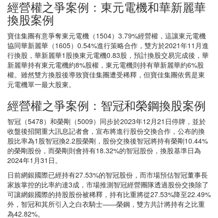
經營權之爭案例：東元電機和華新麗華
換股案例
寶佳集團有意爭奪東元電機（1504）3.79%經營權，這讓東元電機
協同華新麗華（1605）0.54%進行策略合作，雙方於2021年11月進
行換股，華新麗華1股換東元電機0.83股，預計換股交易完成後，華
新麗華持有東元電機約8%股權，東元電機則持有華新麗華約6%股
權。雖然雙方換股後導致寶佳集團遭受稀釋，但寶佳集團依舊是東
元電機單一最大股東。
經營權之爭案例：智冠和榮鋼換股案例
智冠（5478）和榮剛（5009）同步於2023年12月21日停牌，並於
收盤後招開重大訊息記者會，宣布將進行股份交換合作，公布的換
股比率為1股智冠換2.2股榮剛，股份交換後智冠將持有榮剛10.44%
的榮剛股份，而榮剛則會持有18.32%的智冠股份，換股基準日為
2024年1月31日。
日前網銀國際已經持有27.53%的智冠股份，而市場預估智冠董事長
家族掌控的比率約達3成，市場推測智冠經營團隊透過股份交換除了
可讓網銀國際的持股股份被稀釋，持有比重將從27.53%降至22.49%
外，智冠和其所引入之白衣騎士——榮鋼，雙方共計將持有之比重
為42.82%。