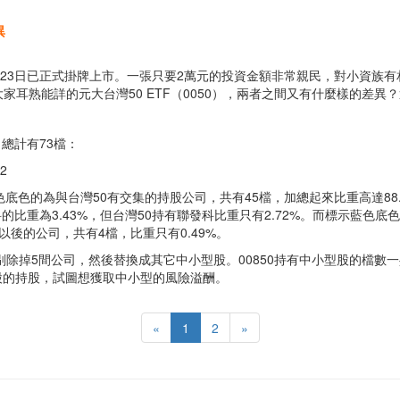
異
9年8月23日已正式掛牌上市。一張只要2萬元的投資金額非常親民，對小
大家耳熟能詳的元大台灣50 ETF（0050），兩者之間又有什麼樣的差
總計有73檔：
2
底色的為與台灣50有交集的持股公司，共有45檔，加總起來比重高達88
的比重為3.43%，但台灣50持有聯發科比重只有2.72%。而標示藍色底色
以後的公司，共有4檔，比重只有0.49%。
TF剔除掉5間公司，然後替換成其它中小型股。00850持有中小型股的檔數
型股的持股，試圖想獲取中小型的風險溢酬。
«
1
2
»