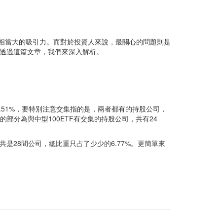
資族有相當大的吸引力。而對於投資人來說，最關心的問題則是
異？透過這篇文章，我們來深入解析。
.51%，要特別注意交集指的是，兩者都有的持股公司，
的部分為與中型100ETF有交集的持股公司，共有24
一共是28間公司，總比重只占了少少的6.77%。更簡單來