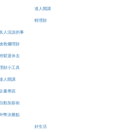
達人開講
輕理財
名人沒說的事
搶救爛理財
輕鬆退休去
理財小工具
達人開講
企畫專區
自動加薪術
外幣決勝點
好生活