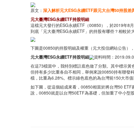
原文：
深入解析元大ESG永續ETF跟元大台灣50持股差
元大臺灣ESG永續ETF持股明細
這檔元大發行的ESG永續ETF（00850），於201
到底「元大臺灣ESG永續ETF」的持股有哪些？相較於
下圖是00850的持股明細及權重（元大投信網站公告），
元大臺灣ESG永續ETF持股明細
資料時間：2019.09.0
在這73檔當中，我特別標註底色做了分類。其中標示黃色
但持有多少比重各自不相同，舉例來說00850持有聯發科
檔，比重為6.28%。標示綠色底色的為台灣前150大市值
如下圖，從這個組成來看，00850相當於將台灣50 E
說，00850就是以台灣50ETF為基礎，但加重了中小