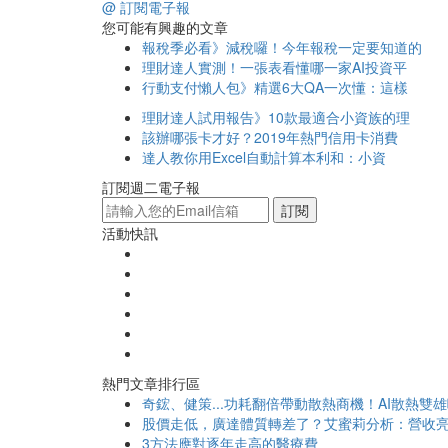
@ 訂閱電子報
您可能有興趣的文章
報稅季必看》減稅囉！今年報稅一定要知道的
理財達人實測！一張表看懂哪一家AI投資平
行動支付懶人包》精選6大QA一次懂：這樣
理財達人試用報告》10款最適合小資族的理
該辦哪張卡才好？2019年熱門信用卡消費
達人教你用Excel自動計算本利和：小資
訂閱週二電子報
訂閱
活動快訊
熱門文章排行區
奇鋐、健策...功耗翻倍帶動散熱商機！AI散熱雙
股價走低，廣達體質轉差了？艾蜜莉分析：營收亮
3方法應對逐年走高的醫療費