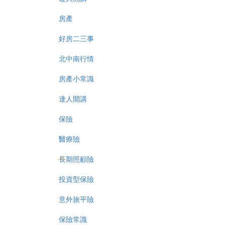
房產
好房二三事
北中南行情
房產小常識
達人開講
保險
醫療險
長期照顧險
投資型保險
意外旅平險
保險常識