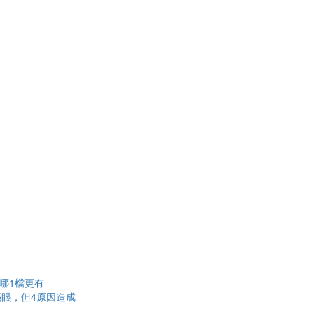
雄哪1檔更有
眼，但4原因造成