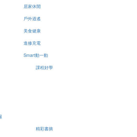
居家休閒
戶外逍遙
美食健康
進修充電
Smart動一動
課程好學
報
精彩書摘