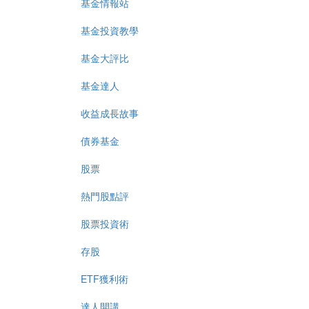
基金情報站
基金投資教學
基金大評比
基金達人
收益成長故事
債券基金
股票
熱門股點評
股票投資術
存股
ETF獲利術
達人開講