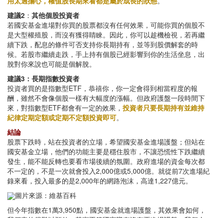
用太過擔心，權值股長期來看都是屬於成長的狀態
。
建議2
：
其他個股投資者
若國安基金進場對你買的股票都沒有任何效果，可能你買的個股不
是大型權殖股，而沒有獲得睛睞。因此，你可以趁機檢視，若再繼
續下跌，配息的條件可否支持你長期持有，並等到股價解套的時
候。若股市繼續走跌，手上持有個股已經影響到你的生活坐息，出
脫對你來說也可能是個解脫。
建議3：長期指數投資者
投資者買的是指數型ETF，恭禧你，你一定會得到相當程度的報
酬，雖然不會像個股一樣有大幅度的漲幅。但政府護盤一段時間下
來，對指數型ETF都會有一定的效果，
投資者只要長期持有並維持
紀律定期定額或定期不定額投資即可
。
結論
股票下跌時，站在投資者的立場，希望國安基金進場護盤；但站在
國安基金立場，他們的功能主要是穩住股市，不讓恐慌性下跌繼續
發生，能不能反轉也要看市場後續的氛圍。政府進場的資金每次都
不一定的，不是一次就會投入2,000億或5,000億。就從前7次進場紀
錄來看，投入最多的是2,000年的網路泡沫，高達1,227億元。
圖片來源：維基百科
但今年指數在1萬3,950點，國安基金就進場護盤，其效果會如何，