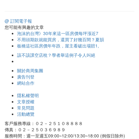
@ 訂閱電子報
您可能有興趣的文章
泡沫的台灣》30年來這一區房價每坪漲近7
不用頭期款就能買房，還買了好幾百間？夏韻
板橋這社區房價年年跌，屋主看破出場賠1,
該不該課空店稅？學者舉這例子令人叫絕
關於商周集團
廣告刊登
網站合作
隱私權聲明
文章授權
常見問題
活動總覽
客戶服務專線：０２－２５１０８８８８
傳真：０２－２５０３６９８９
服務時間：週一至週五09:00~12:00/13:30~18:00 (例假日除外)