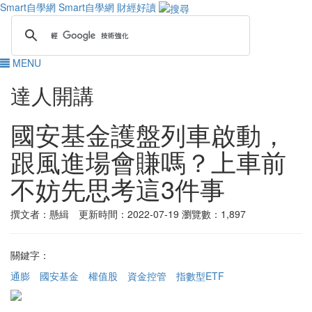
Smart自學網
Smart自學網 財經好讀
MENU
達人開講
國安基金護盤列車啟動，
跟風進場會賺嗎？上車前
不妨先思考這3件事
撰文者：懸緝 更新時間：2022-07-19
瀏覽數：1,897
關鍵字：
通膨
國安基金
權值股
資金控管
指數型ETF