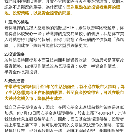
我們真的很難以預估。其實不管國家隊有沒有要進場護盤，我個人
認為不是那麼的重要。為什麼呢？
因為
重點在於投資者選擇的標
地、投資策略，以及資金控管的問題
。
1.選擇的標地
若你選擇的是跟大盤連動的指數型ETF，跟個股套牢比較起來，你
抱得會比較安心一些；若選擇的是交易量較小的個股，我想你在買
入時就想得到超額的報酬，但你可能忘了高報酬的代價就是「高風
險」，因此在下跌時可能會比大型股跌幅更大。
2.投資策略
若無法長時間從基本面及技術面判斷獲得收益，你該思考是否更改
投資策略。由短期作價差改為長期投資；或者一半資金作價差，一
半資金作長期投資。
3.資金控管
平常若有預留6個月至1年的生活預備金，就不必在股市大跌時，為
了生活急需賣出正在虧損的股票。甚至資金控管得宜，可以在股市
大跌時危機入市，降低持有成本
。
我自己是長期投資者，因此，在國安基金未進場前我的策略是逢低
加碼。但7月13日國安基金進場護盤後，股市上漲了400多點，此時
我就會休息並觀察後勢走向。因此，國安基金進場護盤後，投資者
要上車還是要下車，你可以看完我的文章後來決定你的策略。若還
是無法決定，那就跟我朋友一樣，要嘛不開啟APP，要嘛刪除APP