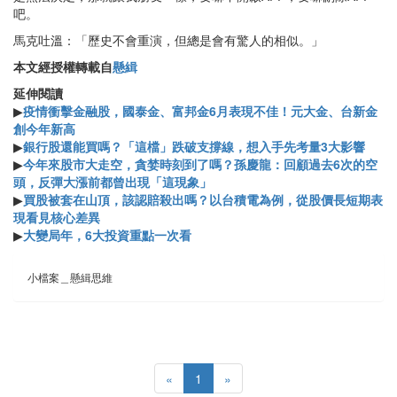
吧。
馬克吐溫：「歷史不會重演，但總是會有驚人的相似。」
本文經授權轉載自
懸緝
延伸閱讀
▶
疫情衝擊金融股，國泰金、富邦金6月表現不佳！元大金、台新金
創今年新高
▶
銀行股還能買嗎？「這檔」跌破支撐線，想入手先考量3大影響
▶
今年來股市大走空，貪婪時刻到了嗎？孫慶龍：回顧過去6次的空
頭，反彈大漲前都曾出現「這現象」
▶
買股被套在山頂，該認賠殺出嗎？以台積電為例，從股價長短期表
現看見核心差異
▶
大變局年，6大投資重點一次看
小檔案＿懸緝思維
«
1
»