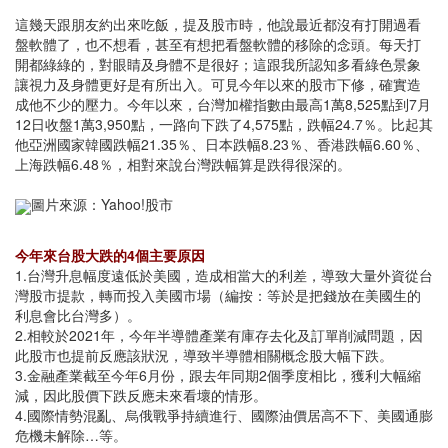
這幾天跟朋友約出來吃飯，提及股市時，他說最近都沒有打開過看
盤軟體了，也不想看，甚至有想把看盤軟體的移除的念頭。每天打
開都綠綠的，對眼睛及身體不是很好；這跟我所認知多看綠色景象
讓視力及身體更好是有所出入。可見今年以來的股市下修，確實造
成他不少的壓力。今年以來，台灣加權指數由最高1萬8,525點到7月
12日收盤1萬3,950點，一路向下跌了4,575點，跌幅24.7％。比起其
他亞洲國家韓國跌幅21.35％、日本跌幅8.23％、香港跌幅6.60％、
上海跌幅6.48％，相對來說台灣跌幅算是跌得很深的。
圖片來源：Yahoo!股市
今年來台股大跌的4個主要原因
1.台灣升息幅度遠低於美國，造成相當大的利差，導致大量外資從台
灣股市提款，轉而投入美國市場（編按：等於是把錢放在美國生的
利息會比台灣多）。
2.相較於2021年，今年半導體產業有庫存去化及訂單削減問題，因
此股市也提前反應該狀況，導致半導體相關概念股大幅下跌。
3.金融產業截至今年6月份，跟去年同期2個季度相比，獲利大幅縮
減，因此股價下跌反應未來看壞的情形。
4.國際情勢混亂、烏俄戰爭持續進行、國際油價居高不下、美國通膨
危機未解除…等。