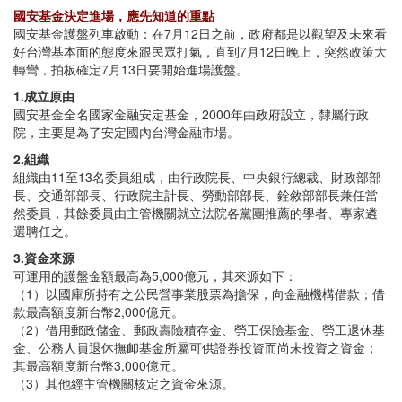
國安基金決定進場，應先知道的重點
國安基金護盤列車啟動：在7月12日之前，政府都是以觀望及未來看
好台灣基本面的態度來跟民眾打氣，直到7月12日晚上，突然政策大
轉彎，拍板確定7月13日要開始進場護盤。
1.成立原由
國安基金全名國家金融安定基金，2000年由政府設立，隸屬行政
院，主要是為了安定國內台灣金融市場。
2.組織
組織由11至13名委員組成，由行政院長、中央銀行總裁、財政部部
長、交通部部長、行政院主計長、勞動部部長、銓敘部部長兼任當
然委員，其餘委員由主管機關就立法院各黨團推薦的學者、專家遴
選聘任之。
3.資金來源
可運用的護盤金額最高為5,000億元，其來源如下：
（1）以國庫所持有之公民營事業股票為擔保，向金融機構借款；借
款最高額度新台幣2,000億元。
（2）借用郵政儲金、郵政壽險積存金、勞工保險基金、勞工退休基
金、公務人員退休撫卹基金所屬可供證券投資而尚未投資之資金；
其最高額度新台幣3,000億元。
（3）其他經主管機關核定之資金來源。