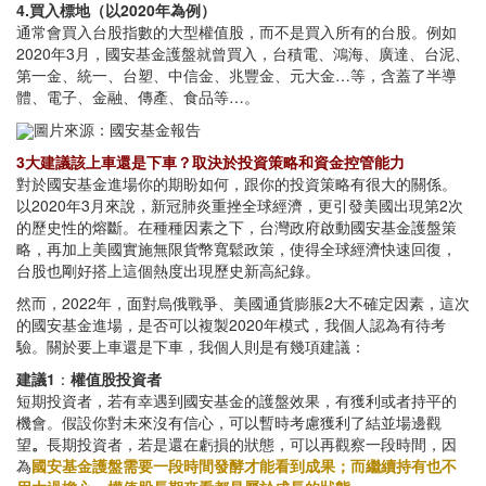
4.買入標地（以2020年為例）
通常會買入台股指數的大型權值股，而不是買入所有的台股。例如
2020年3月，國安基金護盤就曾買入，台積電、鴻海、廣達、台泥、
第一金、統一、台塑、中信金、兆豐金、元大金…等，含蓋了半導
體、電子、金融、傳產、食品等…。
圖片來源：國安基金報告
3大建議該上車還是下車？取決於投資策略和資金控管能力
對於國安基金進場你的期盼如何，跟你的投資策略有很大的關係。
以2020年3月來說，新冠肺炎重挫全球經濟，更引發美國出現第2次
的歷史性的熔斷。在種種因素之下，台灣政府啟動國安基金護盤策
略，再加上美國實施無限貨幣寬鬆政策，使得全球經濟快速回復，
台股也剛好搭上這個熱度出現歷史新高紀錄。
然而，2022年，面對烏俄戰爭、美國通貨膨脹2大不確定因素，這次
的國安基金進場，是否可以複製2020年模式，我個人認為有待考
驗。關於要上車還是下車，我個人則是有幾項建議：
建議1
：
權值股投資者
短期投資者，若有幸遇到國安基金的護盤效果，有獲利或者持平的
機會。假設你對未來沒有信心，可以暫時考慮獲利了結並場邊觀
望
。
長期投資者，若是還在虧損的狀態，可以再觀察一段時間，因
為
國安基金護盤需要一段時間發酵才能看到成果；而繼續持有也不