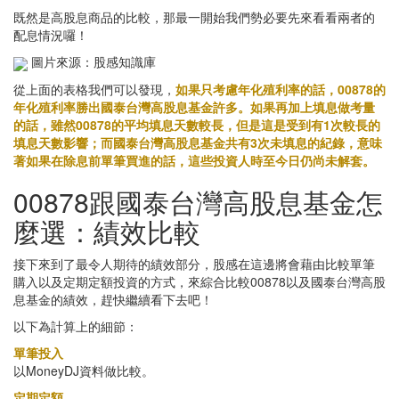
既然是高股息商品的比較，那最一開始我們勢必要先來看看兩者的
配息情況囉！
圖片來源：股感知識庫
從上面的表格我們可以發現，
如果只考慮年化殖利率的話，00878的
年化殖利率勝出國泰台灣高股息基金許多。如果再加上填息做考量
的話，雖然00878的平均填息天數較長，但是這是受到有1次較長的
填息天數影響；而國泰台灣高股息基金共有3次未填息的紀錄，意味
著如果在除息前單筆買進的話，這些投資人時至今日仍尚未解套。
00878跟國泰台灣高股息基金怎
麼選：績效比較
接下來到了最令人期待的績效部分，股感在這邊將會藉由比較單筆
購入以及定期定額投資的方式，來綜合比較00878以及國泰台灣高股
息基金的績效，趕快繼續看下去吧！
以下為計算上的細節：
單筆投入
以MoneyDJ資料做比較。
定期定額