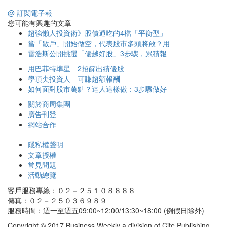
@ 訂閱電子報
您可能有興趣的文章
超強懶人投資術》股債通吃的4檔「平衡型」
當「散戶」開始做空，代表股市多頭將啟？用
雷浩斯公開挑選「優越好股」3步驟，累積報
用巴菲特準星 2招篩出績優股
學頂尖投資人 可賺超額報酬
如何面對股市萬點？達人這樣做：3步驟做好
關於商周集團
廣告刊登
網站合作
隱私權聲明
文章授權
常見問題
活動總覽
客戶服務專線：０２－２５１０８８８８
傳真：０２－２５０３６９８９
服務時間：週一至週五09:00~12:00/13:30~18:00 (例假日除外)
Copyright © 2017 Business Weekly a division of Cite Publishing