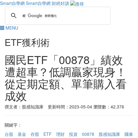
Smart自學網
Smart自學網 財經好讀
MENU
ETF獲利術
國民ETF「00878」績效
遭超車？低調贏家現身！
從定期定額、單筆購入看
成效
撰文者：股感知識庫 更新時間：2023-05-04
瀏覽數：42,376
關鍵字：
台股
基金
存股
ETF
理財
投資
00878
股感知識庫
國泰