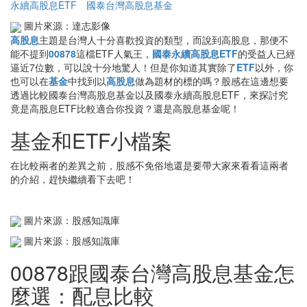
永續高股息ETF
國泰台灣高股息基金
圖片來源：達志影像
高股息
主題是台灣人十分喜歡投資的類型，而說到高股息，那便不
能不提到
00878
這檔ETF人氣王，
國泰永續高股息ETF
的受益人已經
逼近7位數，可以說十分地驚人！但是你知道其實除了
ETF
以外，你
也可以在
基金
中找到以
高股息
做為題材的標的嗎？股感在這邊想要
透過比較國泰台灣高股息基金以及國泰永續高股息ETF，來探討究
竟是高股息ETF比較適合你投資？還是高股息基金呢！
基金和ETF小檔案
在比較兩者的差異之前，股感不免俗地還是要帶大家來看看這兩者
的介紹，趕快繼續看下去吧！
圖片來源：股感知識庫
圖片來源：股感知識庫
00878跟國泰台灣高股息基金怎
麼選：配息比較