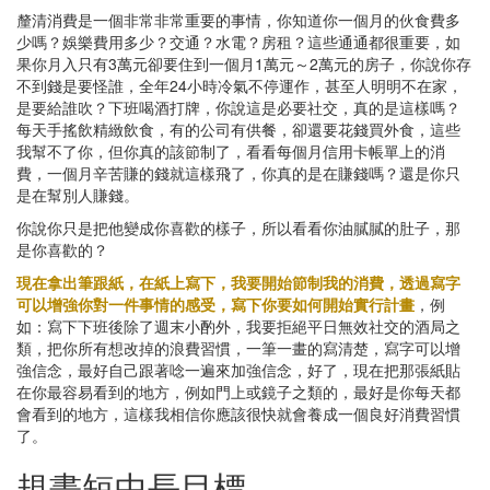
釐清消費是一個非常非常重要的事情，你知道你一個月的伙食費多
少嗎？娛樂費用多少？交通？水電？房租？這些通通都很重要，如
果你月入只有3萬元卻要住到一個月1萬元～2萬元的房子，你說你存
不到錢是要怪誰，全年24小時冷氣不停運作，甚至人明明不在家，
是要給誰吹？下班喝酒打牌，你說這是必要社交，真的是這樣嗎？
每天手搖飲精緻飲食，有的公司有供餐，卻還要花錢買外食，這些
我幫不了你，但你真的該節制了，看看每個月信用卡帳單上的消
費，一個月辛苦賺的錢就這樣飛了，你真的是在賺錢嗎？還是你只
是在幫別人賺錢。
你說你只是把他變成你喜歡的樣子，所以看看你油膩膩的肚子，那
是你喜歡的？
現在拿出筆跟紙，在紙上寫下，我要開始節制我的消費，透過寫字
可以增強你對一件事情的感受，寫下你要如何開始實行計畫
，例
如：寫下下班後除了週末小酌外，我要拒絕平日無效社交的酒局之
類，把你所有想改掉的浪費習慣，一筆一畫的寫清楚，寫字可以增
強信念，最好自己跟著唸一遍來加強信念，好了，現在把那張紙貼
在你最容易看到的地方，例如門上或鏡子之類的，最好是你每天都
會看到的地方，這樣我相信你應該很快就會養成一個良好消費習慣
了。
規畫短中長目標