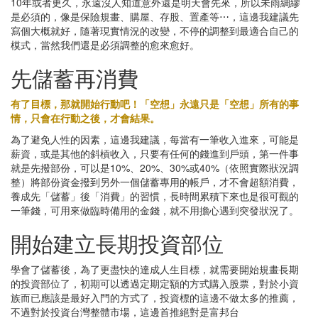
10年或者更久，永遠沒人知道意外還是明天會先來，所以未雨綢繆
是必須的，像是保險規畫、購屋、存股、置產等⋯，這邊我建議先
寫個大概就好，隨著現實情況的改變，不停的調整到最適合自己的
模式，當然我們還是必須調整的愈來愈好。
先儲蓄再消費
有了目標，那就開始行動吧！「空想」永遠只是「空想」所有的事
情，只會在行動之後，才會結果。
為了避免人性的因素，這邊我建議，每當有一筆收入進來，可能是
薪資，或是其他的斜槓收入，只要有任何的錢進到戶頭，第一件事
就是先撥部份，可以是10%、20%、30%或40%（依照實際狀況調
整）將部份資金撥到另外一個儲蓄專用的帳戶，才不會超額消費，
養成先「儲蓄」後「消費」的習慣，長時間累積下來也是很可觀的
一筆錢，可用來做臨時備用的金錢，就不用擔心遇到突發狀況了。
開始建立長期投資部位
學會了儲蓄後，為了更盡快的達成人生目標，就需要開始規畫長期
的投資部位了，初期可以透過定期定額的方式購入股票，對於小資
族而已應該是最好入門的方式了，投資標的這邊不做太多的推薦，
不過對於投資台灣整體市場，這邊首推絕對是富邦台