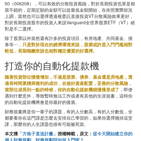
50（006208），可以有效的分散投資風險，對於長期投資也算是相
當不錯的，定期定額的金額可以從最低金額開始，在依照實際狀況
上調，當然也可以選擇透過複委託直接投資VT分散風險效果更好，
對於長期投資股市的投資人來說Vanguard全世界股票ETF（VT）絕
對是不二選擇。
除了股票以外當然還有許多的投資項目，有房地產、共同基金、債
券等⋯，
只是對於現在的經濟環境來說，股票或許是入門門檻相對
較低，長期報酬來說也相對穩定優質的好選擇。
打造你的自動化提款機
隨著投資部位慢慢增加，不過是股票、債券、基金還是房地產，透
過長時間累積與複利的成功，在做好資產配置，妥善的分散風險，
當部位成長到一點的時候，你的自動化提款機就慢慢形成了
，即便
遇到什麼意外，導致暫時無法工作或者有其他的生涯規畫，這時你
的自動化提款機將會是你最好的後盾。
財務規畫將是你一輩子的課題，有的人分數高，有的人分數低，全
都要看你在這門課是怎麼去安排自己學習的，如果你選擇翹掉這堂
課，那麼你的人生課題也很有可能被死當。
本文獲
「方格子直送計畫」
授權轉載，原文：
從今天開始建立你的
個人財務規劃，財務規劃該如何入門呢？