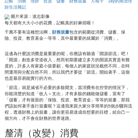
記帳
消費
理財
投資
儲蓄
財務規畫
方格子
Jay的南漂理
財生活雜記
圖片來源：達志影像
每天都有大大小小的花費，記帳真的好麻煩喔！
千萬不要有這種想法啊，
財務規畫
包含的範圍從消費、儲蓄、保
險、投資、教育基金⋯等等，其中最重要的就屬於「消費」。
這邊為什麼說消費是最重要的呢，你應該有聽過「開源節流」吧！
「開源」創造多管道收入，然而初期要建立多方的開源其實是有難
度的，許多人有家庭小孩要顧，每個人的家庭狀況截然不同，在時
間運用與分配自然不同，所以我們才要從「節流」開始著手，這個
也是最容易能實行的方向。
「節流」就是減省不必要的多餘開支，當消費有在控管的情況下，
你能清楚的知道「收入＞支出」才有多餘的錢能做儲蓄，當有了
「儲蓄」才有後面的「保險、投資、教育資金」等等的規畫，那我
們該如何著手進行規畫呢？這邊我來跟大家分享簡單的5個步驟與流
程，透過財務上的規畫，讓你更容易達成你想要的目標，給自己一
個方向，才不會在財務的世界迷路。
釐清（改變）消費