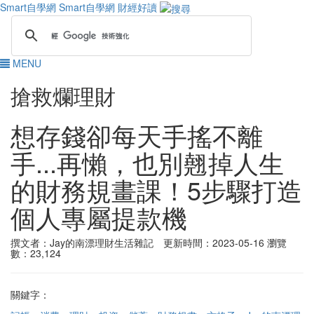
Smart自學網
Smart自學網 財經好讀
MENU
搶救爛理財
想存錢卻每天手搖不離
手...再懶，也別翹掉人生
的財務規畫課！5步驟打造
個人專屬提款機
撰文者：Jay的南漂理財生活雜記 更新時間：2023-05-16
瀏覽
數：23,124
關鍵字：