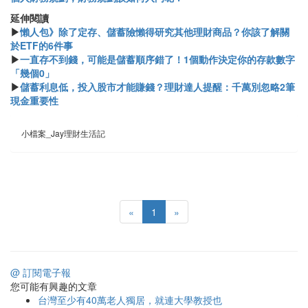
​​延伸閱讀
▶
懶人包》除了定存、儲蓄險懶得研究其他理財商品？你該了解關
於ETF的6件事
▶
一直存不到錢，可能是儲蓄順序錯了！1個動作決定你的存款數字
「幾個0」
▶
儲蓄利息低，投入股市才能賺錢？理財達人提醒：千萬別忽略2筆
現金重要性
小檔案_Jay理財生活記
«
1
»
@ 訂閱電子報
您可能有興趣的文章
台灣至少有40萬老人獨居，就連大學教授也