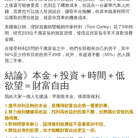
之後還可能會更貴；也別忘了機會成本，你花在一台豪華汽車上的
錢，其實也可以放入投資組合，賺取年化報酬，你原本隨著時間可
以獲取的潛在收益，就是你買車的機會成本。
美國會計師、理財規畫師暨暢銷作家柯利（Tom Corley）花了5年時
間，研究233位千萬富翁的致富習慣，發現這些富翁非常不喜歡浪費
金錢。
在接受柯利訪問的千萬富翁之中，他們全部都有自己的房子，其中
56%至少持有目前的房子20年，此外，有超過半數（55%）的人購
買二手車。
結論》本金＋投資＋時間＋低
欲望＝財富自由
我給大家一個人生建議：早期靠本金、後期靠複利。
1.盡早存到足夠的本金，是獲得財富自由第一重要的事。
2.努力做到穩健高收益，找到高收益的投資不難，但辨識出背後的風
險很難。
3.對時間要有耐心，認清複利效應從不是暴富的手段。
4.降低自身的欲望，你才能離財富自由更近一些。