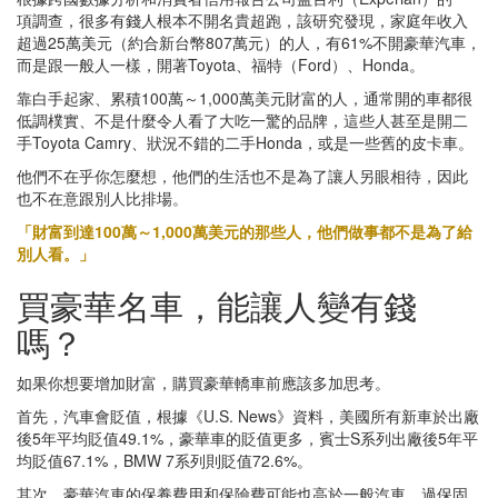
項調查，很多有錢人根本不開名貴超跑，該研究發現，家庭年收入
超過25萬美元（約合新台幣807萬元）的人，有61%不開豪華汽車，
而是跟一般人一樣，開著Toyota、福特（Ford）、Honda。
靠白手起家、累積100萬～1,000萬美元財富的人，通常開的車都很
低調樸實、不是什麼令人看了大吃一驚的品牌，這些人甚至是開二
手Toyota Camry、狀況不錯的二手Honda，或是一些舊的皮卡車。
他們不在乎你怎麼想，他們的生活也不是為了讓人另眼相待，因此
也不在意跟別人比排場。
「財富到達100萬～1,000萬美元的那些人，他們做事都不是為了給
別人看。」
買豪華名車，能讓人變有錢
嗎？
如果你想要增加財富，購買豪華轎車前應該多加思考。
首先，汽車會貶值，根據《U.S. News》資料，美國所有新車於出廠
後5年平均貶值49.1%，豪華車的貶值更多，賓士S系列出廠後5年平
均貶值67.1%，BMW 7系列則貶值72.6%。
其次，豪華汽車的保養費用和保險費可能也高於一般汽車，過保固