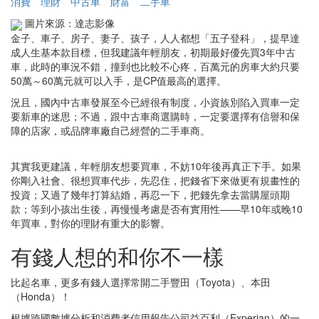
消費
理財
中古車
財富
二手車
圖片來源：達志影像
金子、車子、房子、妻子、孩子，人人都想「五子登科」，提早達
成人生基本款目標，但我建議年輕朋友，初期最好優先買3年中古
車，此時的車況不錯，撞到也比較不心疼，百萬元的房車大約只要
50萬～60萬元就可以入手，是CP值最高的選擇。
況且，國內中古車發展至今已經很有制度，小資族別陷入買車一定
要新車的迷思；不過，跟中古車商選購時，一定要選擇有信譽和保
障的店家，或品牌車廠自己經營的二手車商。
其實我更建議，年輕朋友想要買車，不妨10年後再真正下手。如果
你剛入社會、很想買車代步，先忍住，把錢省下來做更有規畫性的
投資；又過了幾年打算結婚，再忍一下，把錢先拿去當購屋頭期
款；等到小孩出生後，再慢慢考慮是否有實用性——早10年或晚10
年買車，對你的理財有重大的影響。
有錢人想的和你不一樣
比起名車，更多有錢人選擇常開二手豐田（Toyota）、本田
（Honda）！
根據跨國數據分析和消費者信用報告公司益百利（Experian）的一