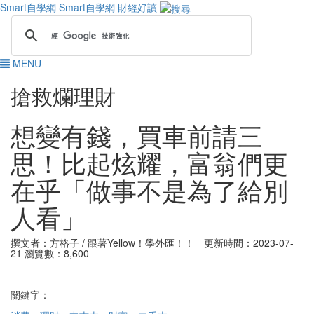
Smart自學網
Smart自學網 財經好讀
MENU
搶救爛理財
想變有錢，買車前請三
思！比起炫耀，富翁們更
在乎「做事不是為了給別
人看」
撰文者：方格子 / 跟著Yellow！學外匯！！ 更新時間：2023-07-
21
瀏覽數：8,600
關鍵字：