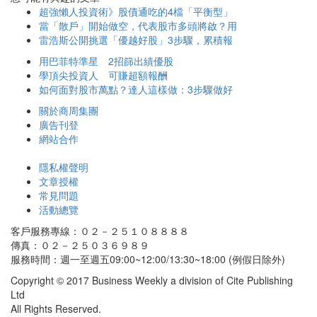
超強懶人投資術》股債通吃的4檔「平衡型」
當「散戶」開始做空，代表股市多頭將啟？用
雷浩斯公開挑選「優越好股」3步驟，累積報
用巴菲特準星 2招篩出績優股
學頂尖投資人 可賺超額報酬
如何面對股市萬點？達人這樣做：3步驟做好
關於商周集團
廣告刊登
網站合作
隱私權聲明
文章授權
常見問題
活動總覽
客戶服務專線：０２－２５１０８８８８
傳真：０２－２５０３６９８９
服務時間：週一至週五09:00~12:00/13:30~18:00 (例假日除外)
Copyright © 2017 Business Weekly a division of Cite Publishing
Ltd
All Rights Reserved.