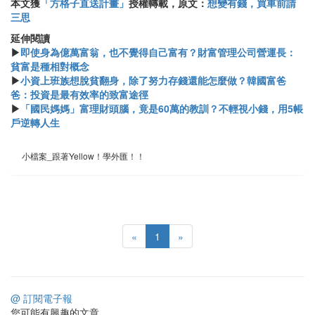
本文獲
「方格子直送計畫」
授權轉載，原文：
想變有錢，買車前請
三思
延伸閱讀
▶
即使身為億萬富翁，也不覺得自己富有？財富管理公司營運長：
貧富是種相對概念
▶
小資上班族想脫貧翻身，除了努力存錢還能怎麼做？韓國富爸
爸：投資是最有效率的致富途徑
▶
「國民媽媽」富理財頭腦，竟是60萬的教訓？不輕視小錢，用5帳
戶逆轉人生
小檔案_跟著Yellow！學外匯！！
«
1
»
@ 訂閱電子報
您可能有興趣的文章