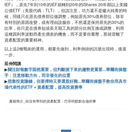
IEF），原先7年到10年的IEF就轉到20年的iShares 20年期以上美國
公債ETF（美股代碼：TLT），但請注意，功力還不是爐火純青的時
候，同樣只在原先債券部位做調整，例如原先30%債券部位，除非
有特別的原因改變，或有理由說服你，不然還是保持原先的30%的
比率，你只是在債券短或長天期工具的部分比例互換或調整，利用
這種因利率波動而產生價差的機會，而不是要你重壓，那就背離了
資產配置的重要精神。
以上這2種戰術的運用，都要先做到，利率倒掛的訊號出現時，後退
一步。
延伸閱讀
▶
關注財報數字固然重要，但判斷接下來的趨勢更重要...華爾街操盤
手：注意移動方向，而非發生的位置
▶
想靠投資賺錢，但要擇時又要選股好難...華爾街操盤手教你用具市
場代表性的ETF＋資產配置，提高投資勝率
書籍簡介_你沒有學到的資產配置：巴菲特默默在做的事