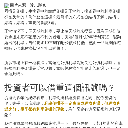
圖片來源：達志影像
同樣是倒掛，生物界中的蝙蝠倒掛是正常的，投資界中的利率倒掛
卻是反常的！為什麼是這樣？最簡單的方式是從結構了解，結構，
結構，結構，重要的事說3遍。
正常情況下，長天期的利率，要比短天期的來得高，因為長期公債
要承擔未來不確定的不利的因素，例如3個月或2年時間算短，能夠
給出的利率，自然要比10年期的府公債來得低，然而一旦這關係逆
轉時，代表經濟狀況可能出問題了。
所以市場上有一種看法，當短期公債利率高於長期公債利率時，這
時候的利率倒掛是反常現象，意味著經濟可能會走入衰退，但一定
會如此嗎？
投資者可以借重這個訊號嗎？
從過去多年的紀錄看來，利率倒掛和經濟衰退之間，關係密切的
很，幾乎可以這樣說，
利率倒掛不一定會造成經濟衰退，但經濟衰
退之前，幾乎都有利率倒掛的現象
，為什麼會有這麼緊密的連動現
象？
我們用簡單的知識和經驗來推理一下。錢放在銀行，若1年期的利率