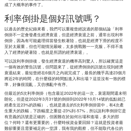
成了大概率的事件了。
利率倒掛是個好訊號嗎？
以過去的歷史紀錄來看，我們可以重複曾經說過的那個結論「利率
倒掛不一定會發產生經濟衰退，但是經濟衰退之前，通常出現利率
倒掛，因為有可能處理得當發生軟著陸，也就是經濟下滑的程度不
至於太嚴重，但也可能情況嚴峻，太多挑戰難一一克服，不得不進
入了經濟的硬著陸，也就是所謂的經濟衰退」。
可以說利率倒掛後，發生經濟衰退的機率高到驚人，所以確實這是
一個有效的警告訊號，但問題來了，從經濟倒掛的訊號出現到經濟
衰退結束，最短曾經在6個月之內就完成了，最長的幾乎高達23個月
將近2年的時間，在什麼樣的時間點進入和出場？這並沒有一致的標
準，好像很混亂，又彷彿亂中有序。
但最近的5次利率倒掛（包含最近2022年的這一次，衰退期間還未明
朗化，但是從2022年3月31號的倒掛到2022年10月14號的低點就已
經產生近23%的跌幅），也就是過去的5次利率倒掛當中，有4次產
生重大的跌幅，下跌幅度之重從-23%到-57%，所以說利率倒掛它是
有意義的訊號是正確的，但困難在於如何出場和進場，多大的部
位？何時？還有更重要的，什麼時候資金要回歸？這就是投資者最
難卻重要且需要補足的一堂課，我有我的觀察，但不能取代各位的