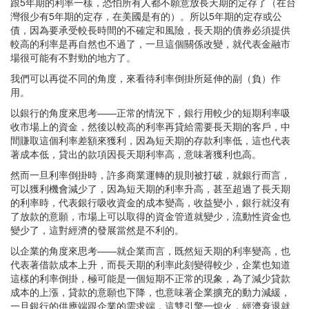
跟5年期的利率一樣，恐怕所有人都不願意放長天期的定存了（在台
灣很少有5年期的定存，在美國是有的）。所以5年期的定存或公
債，因為要承受較長時間的不確定和風險，長天期的債券必須提供
較高的利率是再自然也不過了，一旦這個關係改變，就代表金融市
場很可能有不對勁的地方了。
我們可以再從不同的角度，來看待利率倒掛所延伸的副（負）作
用。
以銀行的角度來思考——正常的情況下，銀行用較少的短期利率吸
收市場上的資金，然後以較高的利率再貸給需要長天期的客戶，中
間賺取這個利率差額來獲利，因為短天期的存款利率低，這也代表
著成本低，貸出的款項因長天期利率高，意味著獲利也高。
然而一旦利率倒掛時，許多商業運轉的規則被打破，就銀行而言，
可以獲利機會減少了，因為短天期的利率升高，甚至超過了長天期
的利率時，代表銀行吸收資金的成本變高，收益變小，銀行就沒有
了放款的意願，市場上可以取得的資金管道就變少，流動性資金也
變少了，這對經濟的發展當然是不利的。
以企業的角度來思考——就企業而言，既然短天期的利率變高，也
代表著借款成本上升，而長天期的利率此刻變得較少，企業也知道
這樣的利率倒掛，極可能是一個短期不正常的現象，為了減少貸款
成本的上漲，貸款的意願也下降，也意味著企業擴充的動力減緩，
一旦銀行的供應端跟企業的需求端，這雙引擎一熄火，經濟衰退就