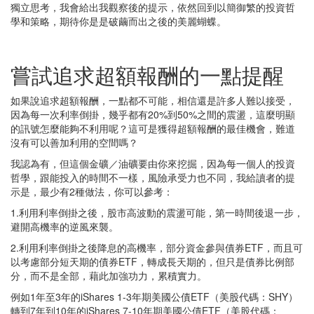
獨立思考，我會給出我觀察後的提示，依然回到以簡御繁的投資哲
學和策略，期待你是是破繭而出之後的美麗蝴蝶。
嘗試追求超額報酬的一點提醒
如果說追求超額報酬，一點都不可能，相信還是許多人難以接受，
因為每一次利率倒掛，幾乎都有20%到50%之間的震盪，這麼明顯
的訊號怎麼能夠不利用呢？這可是獲得超額報酬的最佳機會，難道
沒有可以善加利用的空間嗎？
我認為有，但這個金礦／油礦要由你來挖掘，因為每一個人的投資
哲學，跟能投入的時間不一樣，風險承受力也不同，我給讀者的提
示是，最少有2種做法，你可以參考：
1.利用利率倒掛之後，股市高波動的震盪可能，第一時間後退一步，
避開高機率的逆風來襲。
2.利用利率倒掛之後降息的高機率，部分資金參與債券ETF，而且可
以考慮部分短天期的債券ETF，轉成長天期的，但只是債券比例部
分，而不是全部，藉此加強功力，累積實力。
例如1年至3年的iShares 1-3年期美國公債ETF（美股代碼：SHY）
轉到7年到10年的iShares 7-10年期美國公債ETF（美股代碼：