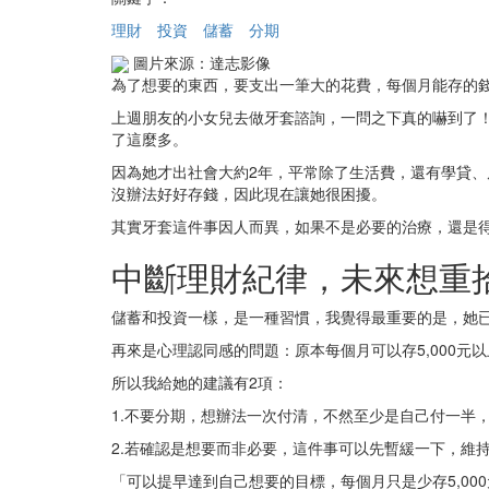
理財
投資
儲蓄
分期
圖片來源：達志影像
為了想要的東西，要支出一筆大的花費，每個月能存的錢剩
上週朋友的小女兒去做牙套諮詢，一問之下真的嚇到了！
了這麼多。
因為她才出社會大約2年，平常除了生活費，還有學貸、
沒辦法好好存錢，因此現在讓她很困擾。
其實牙套這件事因人而異，如果不是必要的治療，還是
中斷理財紀律，未來想重
儲蓄和投資一樣，是一種習慣，我覺得最重要的是，她已
再來是心理認同感的問題：原本每個月可以存5,000元
所以我給她的建議有2項：
1.不要分期，想辦法一次付清，不然至少是自己付一半
2.若確認是想要而非必要，這件事可以先暫緩一下，維
「可以提早達到自己想要的目標，每個月只是少存5,00