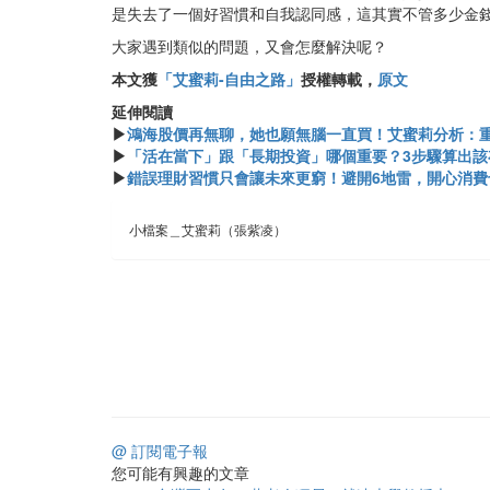
是失去了一個好習慣和自我認同感，這其實不管多少金
大家遇到類似的問題，又會怎麼解決呢？
本文獲
「艾蜜莉-自由之路」
授權轉載，
原文
延伸閱讀
▶
鴻海股價再無聊，她也願無腦一直買！艾蜜莉分析：
▶
「活在當下」跟「長期投資」哪個重要？3步驟算出該
▶
錯誤理財習慣只會讓未來更窮！避開6地雷，開心消費
小檔案＿艾蜜莉（張紫凌）
@ 訂閱電子報
您可能有興趣的文章