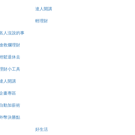
達人開講
輕理財
名人沒說的事
搶救爛理財
輕鬆退休去
理財小工具
達人開講
企畫專區
自動加薪術
外幣決勝點
好生活