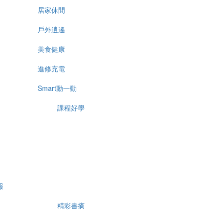
居家休閒
戶外逍遙
美食健康
進修充電
Smart動一動
課程好學
報
精彩書摘