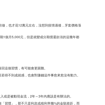
前做，也才花12萬元左右，沒想到疫情過後，牙套價格漲
1個月5,000元，但是就變成分期償還款項的這幾年都
養回這個習慣，有可能會更困難。
？而若得不到成就感，也會對賺錢這件事愈來愈沒有動力。
。
入或是被動現金流，2年～3年內應該是有辦法的。
一個「習慣」，那不只是利息或殖利率幾%的金額差距，而