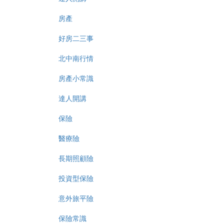
房產
好房二三事
北中南行情
房產小常識
達人開講
保險
醫療險
長期照顧險
投資型保險
意外旅平險
保險常識