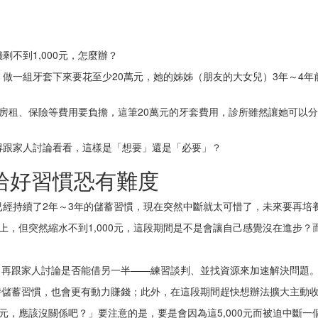
不到1,000元，怎麼辦？
做一組牙套下來要花至少20萬元，她的姊姊（朋友的大女兒）3年～4年
房租、保險等費用要負擔，這筆20萬元的牙套費用，診所雖然讓她可以分期
得跟家人討論看看，這樣是「想要」還是「必要」？
拾好習慣恐有難度
經持續了2年～3年的儲蓄習慣，現在突然中斷就太可惜了，未來要再培
以上，但突然縮水不到1,000元，這段期間是不是會讓自己感覺沒在進步
，再跟家人討論是否能借另一半——練習談判、並找資源來加速解決問題
持儲蓄習慣，也會更有動力賺錢；此外，在這段期間趕快想辦法擴大主動收
0元，應該沒關係吧？」要注意的是，要是會因為這5,000元而被迫中斷