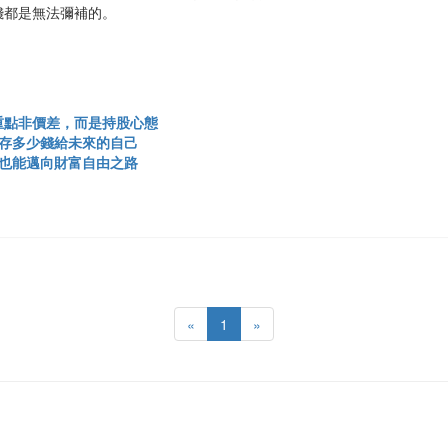
錢都是無法彌補的。
重點非價差，而是持股心態
存多少錢給未來的自己
也能邁向財富自由之路
«
1
»