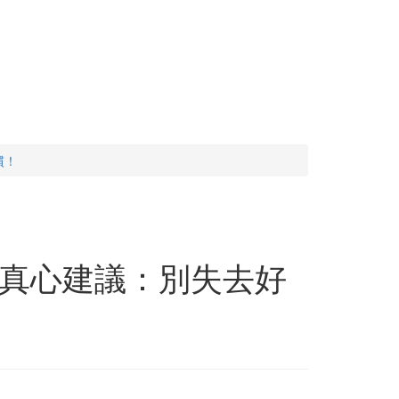
慣！
真心建議：別失去好