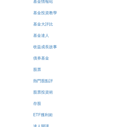
基金情報站
基金投資教學
基金大評比
基金達人
收益成長故事
債券基金
股票
熱門股點評
股票投資術
存股
ETF獲利術
達人開講