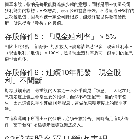
簡單來說，指的是每股能賺進多少錢的意思，同樣是用來衡量公司
獲利能力的指標，EPS愈高、表示公司愈會賺錢。不過這邊EPS採的
是稅後數值，因為即便一家公司賺很多，但最終還是得繳稅給政
府，所以得看「稅後」的數值。
存股條件5：「現金殖利率」＞5%
相比上述4點，這項條件對多數人來說應該熟悉很多！現金殖利率＝
（現金股利／股價）ｘ100%，通常現金殖利率愈高，能拿到的配息
額也會愈多。
存股條件6：連續10年配發「現金股
利」不間斷
對存股族來說，最重視的因素之一不外乎就是「領息」，因此在配
息穩定度上也是非常重要的指標，自然不希望配息中斷的情事發
生，因此這邊以至少連續10年配息，當做配息穩定度上的鑑別基
準。
在這樣邏輯下所選出來的個股，必須全數符合、同時滿足這6大條
件，當中若有1項指標未達標就無法納入。
63檔存股名單月營收表現