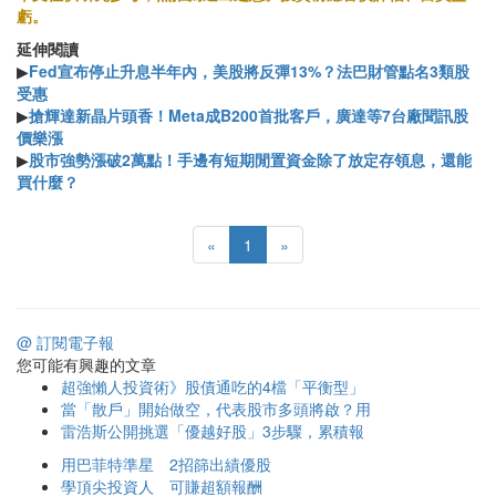
虧。
延伸閱讀
▶
Fed宣布停止升息半年內，美股將反彈13%？法巴財管點名3類股
受惠
▶
搶輝達新晶片頭香！Meta成B200首批客戶，廣達等7台廠聞訊股
價樂漲
▶
股市強勢漲破2萬點！手邊有短期閒置資金除了放定存領息，還能
買什麼？
«
1
»
@ 訂閱電子報
您可能有興趣的文章
超強懶人投資術》股債通吃的4檔「平衡型」
當「散戶」開始做空，代表股市多頭將啟？用
雷浩斯公開挑選「優越好股」3步驟，累積報
用巴菲特準星 2招篩出績優股
學頂尖投資人 可賺超額報酬