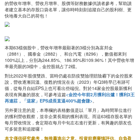
的營收年增率、營收月增率、股價等財務數據供讀者參考，幫助讀
者建立基本的存股口袋名單，讓你時時刻刻追蹤自己的股利樹、更
快地養大自己的荷包！
本期63檔個股中，營收年增率最顯著的3檔分別為富邦金
（2881）、國泰金（2882）、和台汽電（8296），數值都來到
100%以上，分別為244.85%、186.95%和109.96%！其中營收年增
率最亮眼的3檔中，金控股就占了2檔。
對比2022年股債雙跌、當時仍處在防疫雙險理賠陰霾下的金控股來
說，營收逐漸回溫、復甦的情況在去（2023）年Q3時早已有跡可
循，從每月自結EPS上也可看出些端倪。對於14家金控股最新獲利
表現有興趣的朋友，可參考這篇
<金控今年前2月獲利出爐！獲利3王
再連莊，「這家」EPS成長直逼400%超會賺>
。
另外要注意的是，本專欄的表格數值是以「單月」為時間單位進行
的獲利營收觀察，並非企業長期的獲利表現。而這63檔存股名單的
每月營收情況，會定期在每月中旬左右進行更新，有興趣的朋友也
可多留意和追蹤囉！
本文僅供研究參考，無推薦進出之意。投資前應審慎評估、自負盈