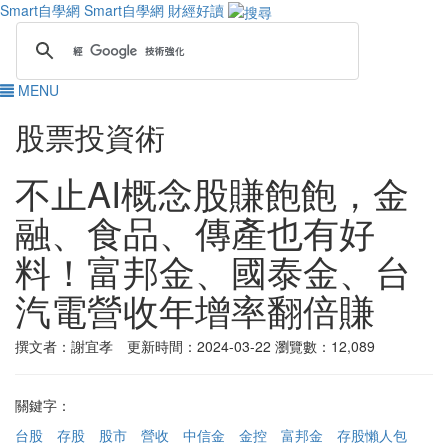
Smart自學網
Smart自學網 財經好讀
MENU
股票投資術
不止AI概念股賺飽飽，金
融、食品、傳產也有好
料！富邦金、國泰金、台
汽電營收年增率翻倍賺
撰文者：謝宜孝 更新時間：2024-03-22
瀏覽數：12,089
關鍵字：
台股
存股
股市
營收
中信金
金控
富邦金
存股懶人包