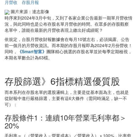
月營收
存股月報
圖片來源：達志影像
時序來到2024年3月中旬，又到了各家企業公告最新一期單月營收情
況，與此同時也是公布
存股名單
月營收的時間。在眾多的存股觀察
名單中，誰能在最新的月營收表現上繳出好成績呢？
依規定，台股月營收財報數據會在每月10號左右，必須揭露、公告
前一個月的月營收資訊。而本期的存股月報即為2024年2月份營收！
同時，
《Smart智富》
團隊精心挑選的存股名單並於每季定期檢視，
本期名單數合計為63檔。
存股篩選》6指標精選優質股
而本系列在存股名單的選股邏輯上，主要是從基本面為主，也就是
從財報中進行嚴格篩選，主要有這6大條件（需同時滿足，缺一不
可）：
存股條件1：連續10年營業毛利率都＞
20%
毛利率＝（（營業收入－營業成本）／營業收入）ｘ100%，比率愈