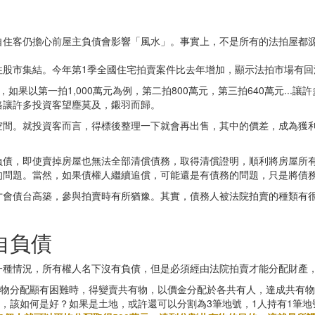
住客仍擔心前屋主負債會影響「風水」。事實上，不是所有的法拍屋都源
往股市集結。今年第1季全國住宅拍賣案件比去年增加，顯示法拍市場有回
果以第一拍1,000萬元為例，第二拍800萬元，第三拍640萬元..
格讓許多投資客望塵莫及，鎩羽而歸。
空間。就投資客而言，得標後整理一下就會再出售，其中的價差，成為獲
負債，即使賣掉房屋也無法全部清償債務，取得清償證明，順利將房屋所
的問題。當然，如果債權人繼續追償，可能還是有債務的問題，只是將債
才會債台高築，參與拍賣時有所猶豫。其實，債務人被法院拍賣的種類有
自負債
一種情況，所有權人名下沒有負債，但是必須經由法院拍賣才能分配財產
原物分配顯有困難時，得變賣共有物，以價金分配於各共有人，達成共有
賣，該如何是好？如果是土地，或許還可以分割為3筆地號，1人持有1筆地