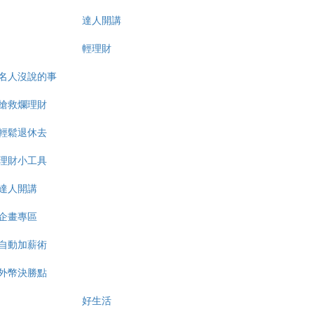
達人開講
輕理財
名人沒說的事
搶救爛理財
輕鬆退休去
理財小工具
達人開講
企畫專區
自動加薪術
外幣決勝點
好生活