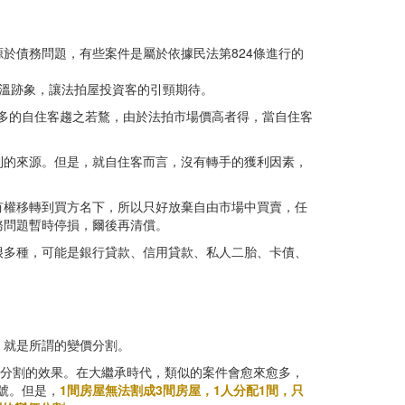
於債務問題，有些案件是屬於依據民法第824條進行的
溫跡象，讓法拍屋投資客的引頸期待。
.讓許多的自住客趨之若鶩，由於法拍市場價高者得，當自住客
利的來源。但是，就自住客而言，沒有轉手的獲利因素，
有權移轉到買方名下，所以只好放棄自由市場中買賣，任
務問題暫時停損，爾後再清償。
很多種，可能是銀行貸款、信用貸款、私人二胎、卡債、
，就是所謂的變價分割。
物分割的效果。在大繼承時代，類似的案件會愈來愈多，
號。但是，
1間房屋無法割成3間房屋，1人分配1間，只