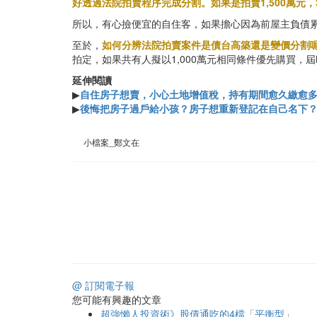
好透過法院拍賣程序完成分割。如果是拍賣1,500萬元
所以，有心撿便宜的自住客，如果擔心因為前屋主負債
至於，
如何分辨法院拍賣案件是債台高築還是變價分割
拍定，如果共有人擬以1,000萬元相同條件優先購買
延伸閱讀
▶
自住房子想賣，小心土地增值稅，持有期間愈久繳愈多
▶
後悔把房子過戶給小孩？房子想重新登記在自己名下
小檔案_鄭文在
@ 訂閱電子報
您可能有興趣的文章
超強懶人投資術》股債通吃的4檔「平衡型」