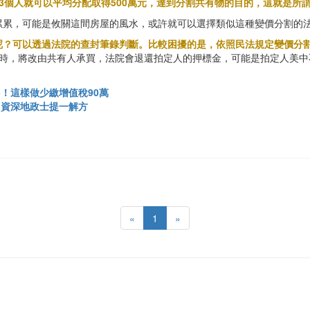
，3個人就可以平均分配取得500萬元，達到分割共有物的目的，這就是所
累累，可能是攸關這間房屋的風水，或許就可以選擇類似這種變價分割的
呢？可以透過法院的查封筆錄判斷。比較困擾的是，依照民法規定變價分
，屆時，將改由共有人承買，法院會退還拍定人的押標金，可能是拍定人美
！這樣做少繳增值稅90萬
？資深地政士提一解方
«
1
»