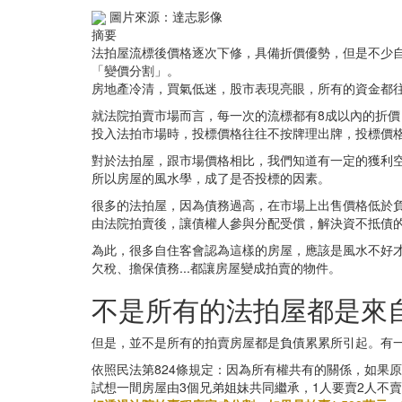
圖片來源：達志影像
摘要
法拍屋流標後價格逐次下修，具備折價優勢，但是不少自
「變價分割」。
房地產冷清，買氣低迷，股市表現亮眼，所有的資金都
就法院拍賣市場而言，每一次的流標都有8成以內的折價，如
投入法拍市場時，投標價格往往不按牌理出牌，投標價
對於法拍屋，跟市場價格相比，我們知道有一定的獲利
所以房屋的風水學，成了是否投標的因素。
很多的法拍屋，因為債務過高，在市場上出售價格低於
由法院拍賣後，讓債權人參與分配受償，解決資不抵債
為此，很多自住客會認為這樣的房屋，應該是風水不好
欠稅、擔保債務...都讓房屋變成拍賣的物件。
不是所有的法拍屋都是來
但是，並不是所有的拍賣房屋都是負債累累所引起。有
依照民法第824條規定：因為所有權共有的關係，如果
試想一間房屋由3個兄弟姐妹共同繼承，1人要賣2人不