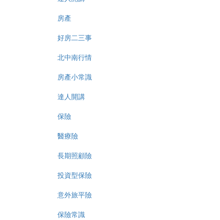
房產
好房二三事
北中南行情
房產小常識
達人開講
保險
醫療險
長期照顧險
投資型保險
意外旅平險
保險常識