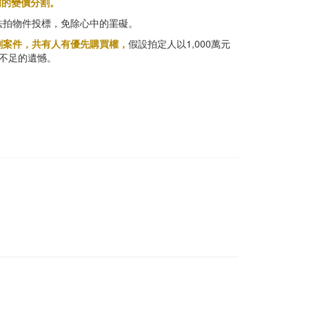
謂的變價分割。
法拍物件投標，免除心中的罣礙。
割案件，共有人有優先購買權，
假設拍定人以1,000萬元
中不足的遺憾。