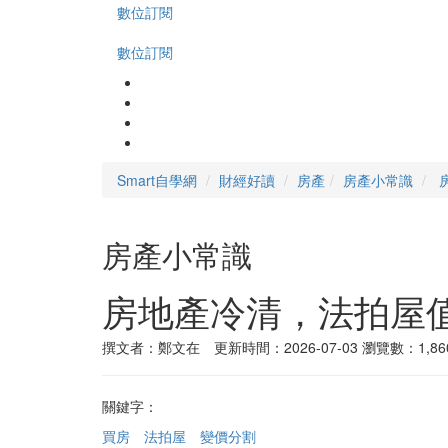
數位訂閱
數位訂閱
Smart自學網
財經好讀
房產
房產小常識
房產小常識
房地產冷清，法拍屋
撰文者：鄭文在 更新時間：2026-07-03
瀏覽數：1,86
關鍵字：
買房
法拍屋
變價分割