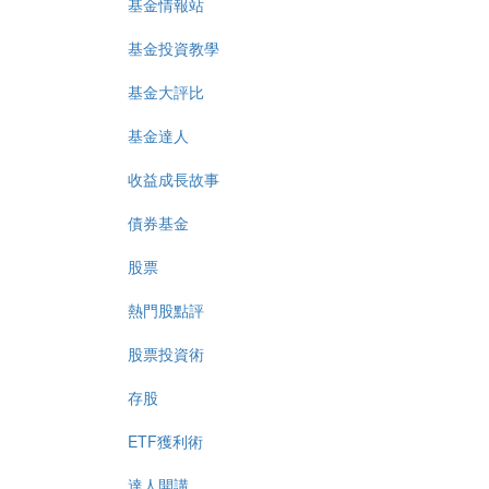
基金情報站
基金投資教學
基金大評比
基金達人
收益成長故事
債券基金
股票
熱門股點評
股票投資術
存股
ETF獲利術
達人開講