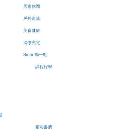
居家休閒
戶外逍遙
美食健康
進修充電
Smart動一動
課程好學
報
精彩書摘