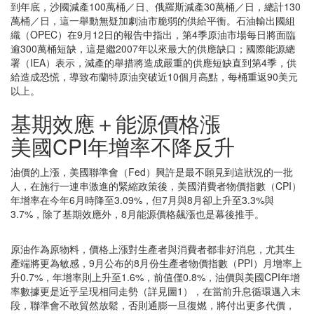
到年底，沙國減產100萬桶／日、俄羅斯減產30萬桶／日，總計130
萬桶／日，這一舉動無疑加劇油市脆弱的供給平衡。石油輸出國組
織（OPEC）在9月12日的報告中指出，第4季原油市場每日將面臨
逾300萬桶短缺，這是繼2007年以來最大的供應缺口；國際能源總
署（IEA）表示，減產的舉措將造成嚴重的供應短缺直到第4季，供
給造成恐慌，導致布蘭特原油突破近10個月高點，每桶重返90美元
以上。
基期效應＋能源價格漲
美國CPI年增率不降反升
油價的上漲，美國聯準會（Fed）興許是最不願見到這狀況的一批
人，在施行一連串激進的緊縮政策後，美國消費者物價指數（CPI）
年增率在今年6月時降至3.09%，但7月與8月卻上升至3.3%與
3.7%，除了基期效應外，8月能源價格飆漲也是幕後推手。
原油作為原物料，價格上漲對生產者與消費者都非好消息，尤其生
產端將更為敏感，9月公布的8月份生產者物價指數（PPI）月增率上
升0.7%，年增率則上升至1.6%，前值僅0.8%，油價與美國CPI年增
率數據更是近乎呈現相同走勢（詳見圖1），在當前升息循環邁入末
段，聯準會不敢貿然放鬆，否則通膨一旦復燃，將付出更多代價，