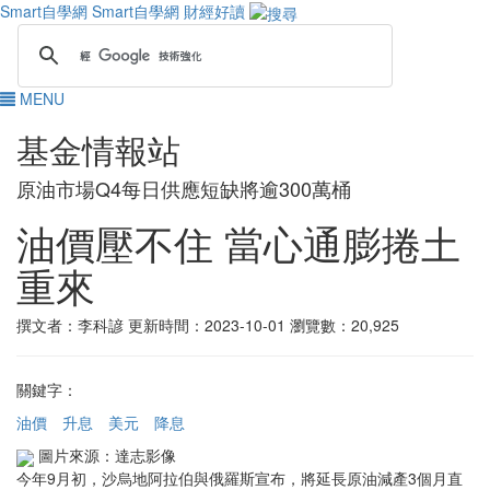
Smart自學網
Smart自學網 財經好讀
MENU
基金情報站
原油市場Q4每日供應短缺將逾300萬桶
油價壓不住 當心通膨捲土
重來
撰文者：李科諺
更新時間：2023-10-01
瀏覽數：20,925
關鍵字：
油價
升息
美元
降息
圖片來源：達志影像
今年9月初，沙烏地阿拉伯與俄羅斯宣布，將延長原油減產3個月直