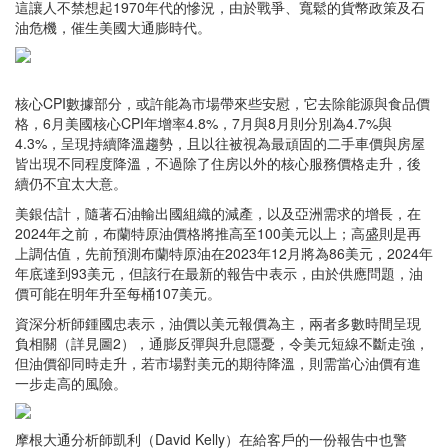
這讓人不禁想起1970年代的慘況，由於戰爭、寬鬆的貨幣政策及石
油危機，催生美國大通膨時代。
核心CPI數據部分，或許能為市場帶來些安慰，它去除能源與食品價
格，6月美國核心CPI年增率4.8%，7月與8月則分別為4.7%與
4.3%，呈現持續降溫趨勢，且以往被視為最頑固的二手車價與房屋
皆出現不同程度降溫，不過除了住房以外的核心服務價格走升，後
續仍不宜太大意。
美銀估計，隨著石油輸出國組織的減產，以及亞洲需求的增長，在
2024年之前，布蘭特原油價格將推高至100美元以上；高盛則是再
上調估值，先前預測布蘭特原油在2023年12月將為86美元，2024年
年底達到93美元，但該行在最新的報告中表示，由於供應問題，油
價可能在明年升至每桶107美元。
資深分析師鍾國忠表示，油價以美元報價為主，兩者多數時間呈現
負相關（詳見圖2），通膨反彈與升息隱憂，令美元短線不斷走強，
但油價卻同時走升，若市場對美元的期待降溫，則需當心油價有進
一步走高的風險。
摩根大通分析師凱利（David Kelly）在給客戶的一份報告中也警