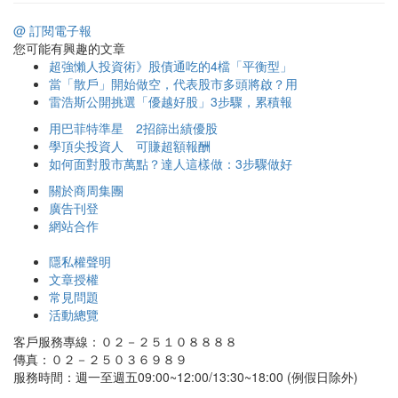
@ 訂閱電子報
您可能有興趣的文章
超強懶人投資術》股債通吃的4檔「平衡型」
當「散戶」開始做空，代表股市多頭將啟？用
雷浩斯公開挑選「優越好股」3步驟，累積報
用巴菲特準星 2招篩出績優股
學頂尖投資人 可賺超額報酬
如何面對股市萬點？達人這樣做：3步驟做好
關於商周集團
廣告刊登
網站合作
隱私權聲明
文章授權
常見問題
活動總覽
客戶服務專線：０２－２５１０８８８８
傳真：０２－２５０３６９８９
服務時間：週一至週五09:00~12:00/13:30~18:00 (例假日除外)