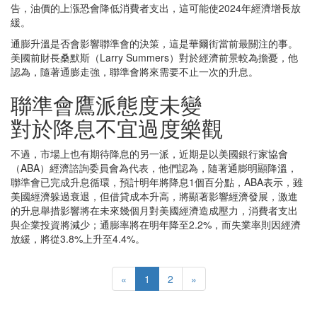
告，油價的上漲恐會降低消費者支出，這可能使2024年經濟增長放
緩。
通膨升溫是否會影響聯準會的決策，這是華爾街當前最關注的事。
美國前財長桑默斯（Larry Summers）對於經濟前景較為擔憂，他
認為，隨著通膨走強，聯準會將來需要不止一次的升息。
聯準會鷹派態度未變
對於降息不宜過度樂觀
不過，市場上也有期待降息的另一派，近期是以美國銀行家協會
（ABA）經濟諮詢委員會為代表，他們認為，隨著通膨明顯降溫，
聯準會已完成升息循環，預計明年將降息1個百分點，ABA表示，雖
美國經濟躲過衰退，但借貸成本升高，將顯著影響經濟發展，激進
的升息舉措影響將在未來幾個月對美國經濟造成壓力，消費者支出
與企業投資將減少；通膨率將在明年降至2.2%，而失業率則因經濟
放緩，將從3.8%上升至4.4%。
«
1
2
»