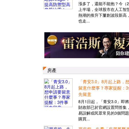
漲多了，還能不能抱？今（2
上半場，全球股市在人工智慧
熱潮的推升下屢創波段新高
也走...
房產
「青安3.0」8月起上路，
留意什麼事？專家提醒：3
先留意
8月1日起，「青安3.0」即
財政部已於官網設置問答集
易誤解或民眾常見的3個問題
購買...
買房前，先看「房屋履歷