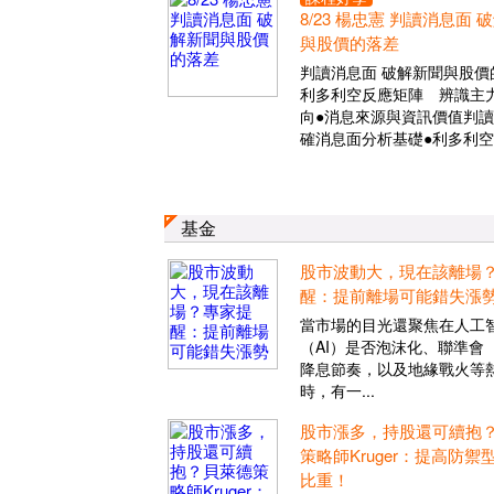
8/23 楊忠憲 判讀消息面 
與股價的落差
判讀消息面 破解新聞與股價
利多利空反應矩陣 辨識主
向●消息來源與資訊價值判讀
確消息面分析基礎●利多利空
基金
股市波動大，現在該離場
醒：提前離場可能錯失漲
當市場的目光還聚焦在人工
（AI）是否泡沫化、聯準會（
降息節奏，以及地緣戰火等
時，有一...
股市漲多，持股還可續抱
策略師Kruger：提高防禦
比重！