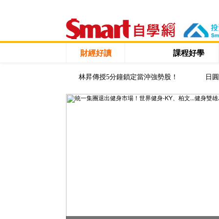
財經好讀
課程好學
林昇傳授5分鐘鎖定當沖強勢股！
日圓