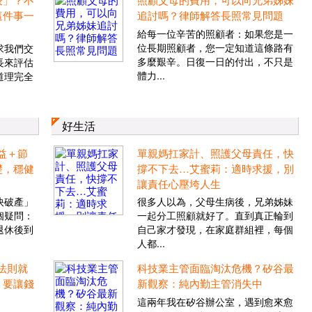
這件事一
追討嗎？律師解答長照常見問題
給每一位辛苦的照顧者：如果您是一
位長期照顧者，您一定知道這條路有
求我們交
多麼艱辛。日復一日的付出，不只是
長來評估
體力...
道理完全
好生活
益＋節
單親媽扛家計、照護父母責任，快
礎，穩健
撐不下去…艾蜜莉：適時求援，別
讓責任心壓垮人生
快破產」
很多人以為，父母生病後，兄弟姊妹
個疑問：
一起分工照顧就好了。直到真正輪到
退休後到
自己家才發現，在家庭群組裡，每個
人都...
法則就
科技業主管面臨淘汰危機？矽谷最
：要讓錢
新觀察：純內勤主管消失中
這兩年我在矽谷辦公室，遇到愈來愈