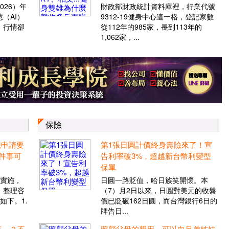
026）年
財政部財政統計資料庫裡，行業代號
（AI）
9312-19健身中心這一格，登記家數
，行情卻
從112年的985家，長到113年的
1,062家，...
保險
想申請要
第1張日圓計價終身壽險來了！宣
件事可
告利率破3%，超越新台幣利變型
保單
將實施，
日圓一路貶值，哈日族笑開懷。本
，整理容
（7）月2日以來，日圓對美元的收盤
如下。1.
價已貶破162日圓，而台灣銀行6日的
牌告日...
表」？不
照顧父母的費用，可以向兄弟姊妹