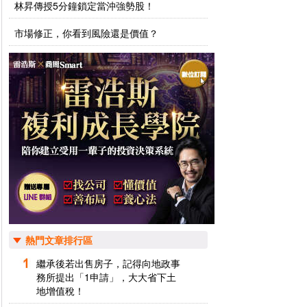
林昇傳授5分鐘鎖定當沖強勢股！
市場修正，你看到風險還是價值？
熱門文章排行區
繼承後若出售房子，記得向地政事
務所提出「1申請」，大大省下土
地增值稅！