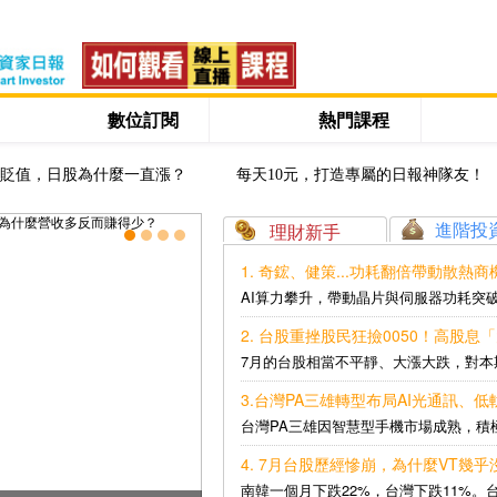
數位訂閱
熱門課程
貶值，日股為什麼一直漲？
每天10元，打造專屬的日報神隊友！
進階投
理財新手
1. 奇鋐、健策...功耗翻倍帶動散熱
AI算力攀升，帶動晶片與伺服器功耗突破
2. 台股重挫股民狂撿0050！高股息
7月的台股相當不平靜、大漲大跌，對本期
3.台灣PA三雄轉型布局AI光通訊、低
台灣PA三雄因智慧型手機市場成熟，積極
4. 7月台股歷經慘崩，為什麼VT
南韓一個月下跌22%，台灣下跌11%。台