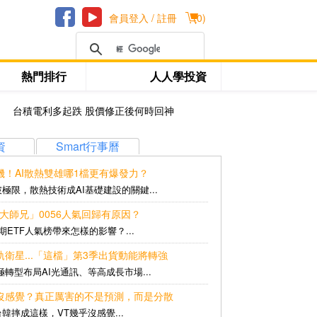
會員登入 / 註冊
(
0
)
熱門排行
人人學投資
台積電利多起跌 股價修正後何時回神
資
Smart行事曆
商機！AI散熱雙雄哪1檔更有爆發力？
極限，散熱技術成AI基礎建設的關鍵...
「大師兄」0056人氣回歸有原因？
ETF人氣榜帶來怎樣的影響？...
軌衛星...「這檔」第3季出貨動能將轉強
轉型布局AI光通訊、等高成長市場...
幾乎沒感覺？真正厲害的不是預測，而是分散
韓摔成這樣，VT幾乎沒感覺...