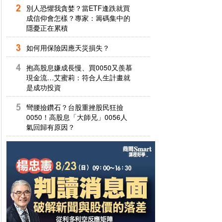
別人恐懼我貪婪？當ETF逢跌就買
成信仰會怎樣？專家：籌碼集中的
隱憂正在累積
如何用保險因應天災損失？
抱高股息嫌成長慢、買0050又羨慕
現金流…艾蜜莉：符合人生計畫就
是成功投資
彎腰撿鑽石？台股重挫股民狂撿
0050！高股息「大師兄」0056人
氣回歸有原因？