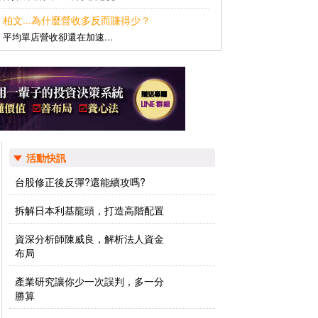
、柏文...為什麼營收多反而賺得少？
平均單店營收卻還在加速...
活動快訊
台股修正後反彈?還能續攻嗎?
拆解日本利基龍頭，打造高階配置
資深分析師陳威良，解析法人資金
布局
產業研究讓你少一次誤判，多一分
勝算