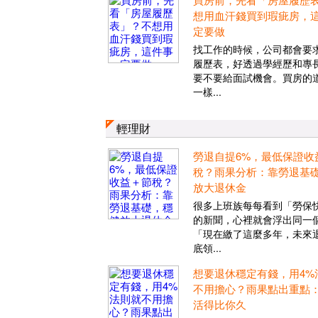
想用血汗錢買到瑕疵房，
定要做
找工作的時候，公司都會要
履歷表，好透過學經歷和專
要不要給面試機會。買房的
一樣...
輕理財
勞退自提6%，最低保證收
稅？雨果分析：靠勞退基
放大退休金
很多上班族每每看到「勞保
的新聞，心裡就會浮出同一
「現在繳了這麼多年，未來
底領...
想要退休穩定有錢，用4%
不用擔心？雨果點出重點
活得比你久