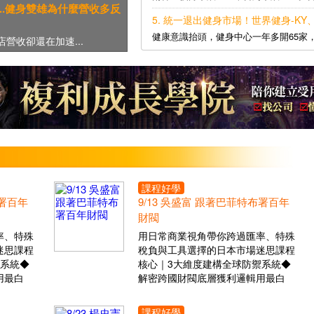
..健身雙雄為什麼營收多反
5. 統一退出健身市場！世界健身-KY
健康意識抬頭，健身中心一年多開65家，
營收卻還在加速...
課程好學
布署百年
9/13 吳盛富 跟著巴菲特布署百年
財閥
率、特殊
用日常商業視角帶你跨過匯率、特殊
迷思課程
稅負與工具選擇的日本市場迷思課程
禦系統◆
核心｜3大維度建構全球防禦系統◆
用最白
解密跨國財閥底層獲利邏輯用最白
課程好學