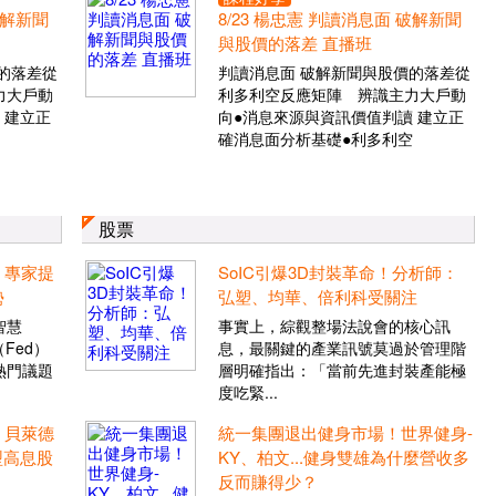
破解新聞
8/23 楊忠憲 判讀消息面 破解新聞
與股價的落差 直播班
的落差從
判讀消息面 破解新聞與股價的落差從
力大戶動
利多利空反應矩陣 辨識主力大戶動
 建立正
向●消息來源與資訊價值判讀 建立正
確消息面分析基礎●利多利空
股票
？專家提
SoIC引爆3D封裝革命！分析師：
勢
弘塑、均華、倍利科受關注
智慧
事實上，綜觀整場法說會的核心訊
Fed）
息，最關鍵的產業訊號莫過於管理階
熱門議題
層明確指出：「當前先進封裝產能極
度吃緊...
？貝萊德
統一集團退出健身市場！世界健身-
型高息股
KY、柏文...健身雙雄為什麼營收多
反而賺得少？