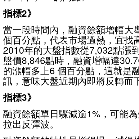
指標2》
當一段時間內，融資餘額增幅大
個百分點，代表市場過熱，宜找
2010年的大盤指數從7,032點漲到
盤價8,846點時，融資增幅達30.7
的漲幅多上6 個百分點，這就是
訊，意味大盤近期內即將反轉而
指標3》
融資餘額單日驟減逾1%，可能
拉出反彈波。