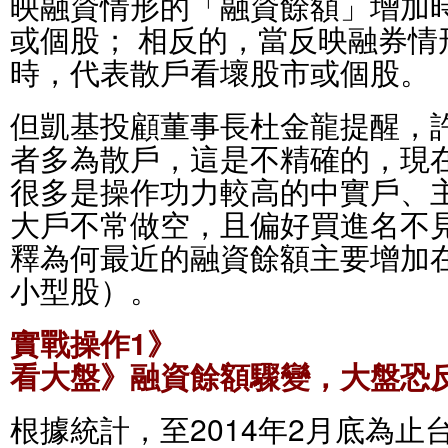
映融資情形的「融資餘額」增加
或個股； 相反的，當反映融券情
時，代表散戶看壞股市或個股。
但凱基投顧董事長杜金龍提醒，
者多為散戶，這是不精確的，現
很多是操作功力較高的中實戶、
大戶不常做空，且偏好買進名不
釋為何最近的融資餘額主要增加
小型股）。
實戰操作1》
看大盤》融資餘額驟變，大盤恐
根據統計，至2014年2月底為止台