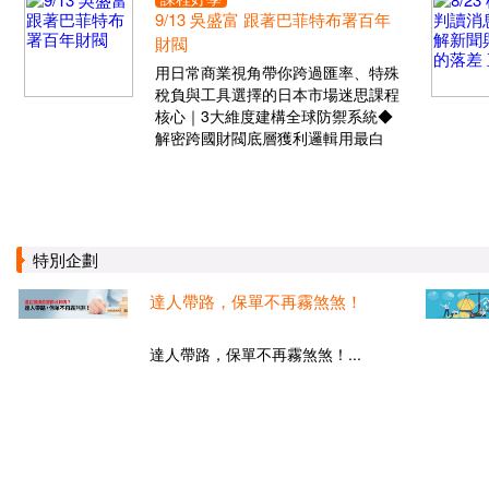
9/13 吳盛富 跟著巴菲特布署百年
財閥
用日常商業視角帶你跨過匯率、特殊
稅負與工具選擇的日本市場迷思課程
核心｜3大維度建構全球防禦系統◆
解密跨國財閥底層獲利邏輯用最白
特別企劃
達人帶路，保單不再霧煞煞！
達人帶路，保單不再霧煞煞！...