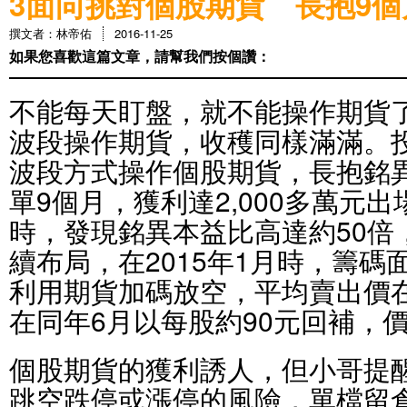
3面向挑對個股期貨 長抱9個月
撰文者：林帝佑
2016-11-25
如果您喜歡這篇文章，請幫我們按個讚：
不能每天盯盤，就不能操作期貨
波段操作期貨，收穫同樣滿滿。
波段方式操作個股期貨，長抱銘異
單9個月，獲利達2,000多萬元出
時，發現銘異本益比高達約50倍
續布局，在2015年1月時，籌
利用期貨加碼放空，平均賣出價在每
在同年6月以每股約90元回補，
個股期貨的獲利誘人，但小哥提
跳空跌停或漲停的風險，單檔留