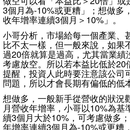
做空可以看「本益比＞20倍」或
3個月為-10%或更糟」；想做
收年增率連續3個月＞10%」。
小哥分析，市場給每一個產業、
比不太一樣，但一般來說，如果
過20倍就算是過高，尤其當業績
考慮放空。所以若本益比低於20
提醒，投資人此時要注意該公司
問題，所以才會長期有偏低的低
想做多，一般新手從營收的狀況
月營收年增率，小哥以10%為基
續3個月大於10%，可考慮做多
年增率連續3個月為-10%或更